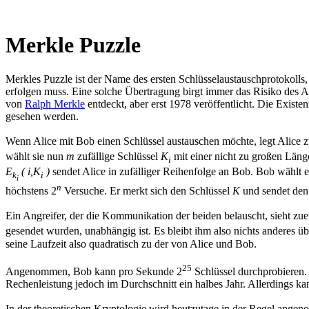
Merkle Puzzle
Merkles Puzzle ist der Name des ersten Schlüsselaustauschprotokolls
erfolgen muss. Eine solche Übertragung birgt immer das Risiko des 
von
Ralph Merkle
entdeckt, aber erst 1978 veröffentlicht. Die Exist
gesehen werden.
Wenn Alice mit Bob einen Schlüssel austauschen möchte, legt Alice z
wählt sie nun
m
zufällige Schlüssel
K
mit einer nicht zu großen Län
i
E
( i,K
)
sendet Alice in zufälliger Reihenfolge an Bob. Bob wählt ein
k
i
i
n
höchstens 2
Versuche. Er merkt sich den Schlüssel
K
und sendet de
Ein Angreifer, der die Kommunikation der beiden belauscht, sieht zue
gesendet wurden, unabhängig ist. Es bleibt ihm also nichts anderes übr
seine Laufzeit also quadratisch zu der von Alice und Bob.
25
Angenommen, Bob kann pro Sekunde 2
Schlüssel durchprobieren.
Rechenleistung jedoch im Durchschnitt ein halbes Jahr. Allerdings ka
In der theoretischen Kryptologie wird heutzutage in der Regel angenom