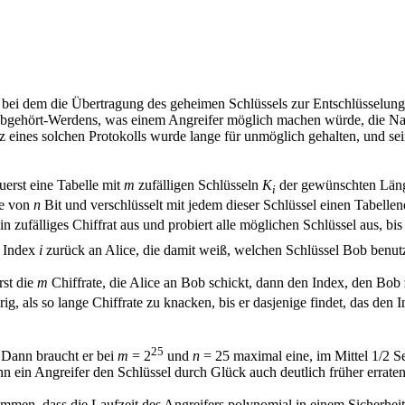
, bei dem die Übertragung des geheimen Schlüssels zur Entschlüsselung
Abgehört-Werdens, was einem Angreifer möglich machen würde, die Nac
enz eines solchen Protokolls wurde lange für unmöglich gehalten, und 
uerst eine Tabelle mit
m
zufälligen Schlüsseln
K
der gewünschten Läng
i
ge von
n
Bit und verschlüsselt mit jedem dieser Schlüssel einen Tabelle
 zufälliges Chiffrat aus und probiert alle möglichen Schlüssel aus, bis 
n Index
i
zurück an Alice, die damit weiß, welchen Schlüssel Bob benutz
rst die
m
Chiffrate, die Alice an Bob schickt, dann den Index, den Bob z
ig, als so lange Chiffrate zu knacken, bis er dasjenige findet, das den 
25
 Dann braucht er bei
m
= 2
und
n
= 25 maximal eine, im Mittel 1/2 Se
nn ein Angreifer den Schlüssel durch Glück auch deutlich früher erraten
men, dass die Laufzeit des Angreifers polynomial in einem Sicherheitsp