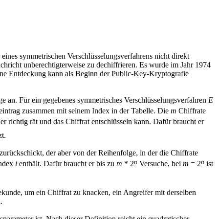
 eines symmetrischen Verschlüsselungsverfahrens nicht direkt
hricht unberechtigterweise zu dechiffrieren. Es wurde im Jahr 1974
seine Entdeckung kann als Beginn der Public-Key-Kryptografie
e an. Für ein gegebenes symmetrisches Verschlüsselungsverfahren
E
neintrag zusammen mit seinem Index in der Tabelle. Die
m
Chiffrate
er richtig rät und das Chiffrat entschlüsseln kann. Dafür braucht er
t.
urückschickt, der aber von der Reihenfolge, in der die Chiffrate
n
n
Index
i
enthält. Dafür braucht er bis zu
m
* 2
Versuche, bei
m
= 2
ist
kunde, um ein Chiffrat zu knacken, ein Angreifer mit derselben
.
arameter ist. Nach dieser Definition reicht ein quadratischer