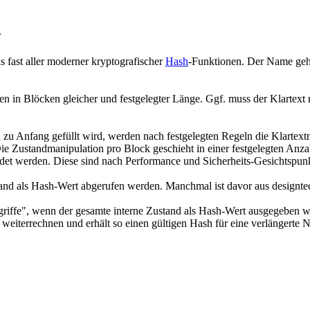
n
fast aller moderner kryptografischer
Hash
-Funktionen. Der Name geh
n in Blöcken gleicher und festgelegter Länge. Ggf. muss der Klartext 
 zu Anfang gefüllt wird, werden nach festgelegten Regeln die Klartext
 Die Zustandmanipulation pro Block geschieht in einer festgelegten An
t werden. Diese sind nach Performance und Sicherheits-Gesichtspunk
ustand als Hash-Wert abgerufen werden. Manchmal ist davor aus designte
riffe", wenn der gesamte interne Zustand als Hash-Wert ausgegeben wir
 weiterrechnen und erhält so einen gültigen Hash für eine verlängerte 