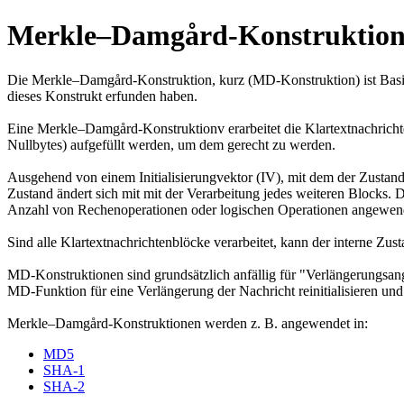
Merkle–Damgård-Konstruktio
Die Merkle–Damgård-Konstruktion, kurz (MD-Konstruktion) ist Basis 
dieses Konstrukt erfunden haben.
Eine Merkle–Damgård-Konstruktionv erarbeitet die Klartextnachrichte
Nullbytes) aufgefüllt werden, um dem gerecht zu werden.
Ausgehend von einem Initialisierungvektor (IV), mit dem der Zustand
Zustand ändert sich mit mit der Verarbeitung jedes weiteren Blocks.
Anzahl von Rechenoperationen oder logischen Operationen angewende
Sind alle Klartextnachrichtenblöcke verarbeitet, kann der interne Z
MD-Konstruktionen sind grundsätzlich anfällig für "Verlängerungsang
MD-Funktion für eine Verlängerung der Nachricht reinitialisieren und
Merkle–Damgård-Konstruktionen werden z. B. angewendet in:
MD5
SHA-1
SHA-2