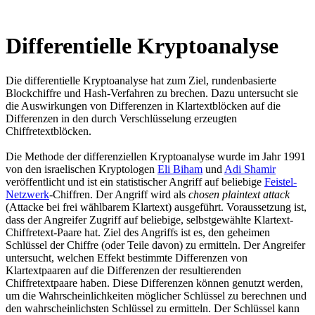
Differentielle Kryptoanalyse
Die differentielle Kryptoanalyse hat zum Ziel, rundenbasierte
Blockchiffre und Hash-Verfahren zu brechen. Dazu untersucht sie
die Auswirkungen von Differenzen in Klartextblöcken auf die
Differenzen in den durch Verschlüsselung erzeugten
Chiffretextblöcken.
Die Methode der differenziellen Kryptoanalyse wurde im Jahr 1991
von den israelischen Kryptologen
Eli Biham
und
Adi Shamir
veröffentlicht und ist ein statistischer Angriff auf beliebige
Feistel-
Netzwerk
-Chiffren. Der Angriff wird als
chosen plaintext attack
(Attacke bei frei wählbarem Klartext) ausgeführt. Voraussetzung ist,
dass der Angreifer Zugriff auf beliebige, selbstgewählte Klartext-
Chiffretext-Paare hat. Ziel des Angriffs ist es, den geheimen
Schlüssel der Chiffre (oder Teile davon) zu ermitteln. Der Angreifer
untersucht, welchen Effekt bestimmte Differenzen von
Klartextpaaren auf die Differenzen der resultierenden
Chiffretextpaare haben. Diese Differenzen können genutzt werden,
um die Wahrscheinlichkeiten möglicher Schlüssel zu berechnen und
den wahrscheinlichsten Schlüssel zu ermitteln. Der Schlüssel kann