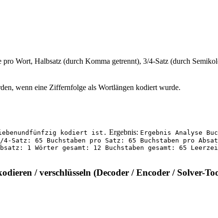
pro Wort, Halbsatz (durch Komma getrennt), 3/4-Satz (durch Semikolo
en, wenn eine Ziffernfolge als Wortlängen kodiert wurde.
Ergebnis:
iebenundfünfzig kodiert ist.
Ergebnis Analyse Buc
3/4-Satz: 65 Buchstaben pro Satz: 65 Buchstaben pro Absa
bsatz: 1 Wörter gesamt: 12 Buchstaben gesamt: 65 Leerze
kodieren / verschlüsseln (Decoder / Encoder / Solver-Too