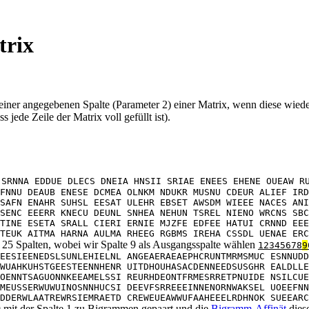
trix
u einer angegebenen Spalte (Parameter 2) einer Matrix, wenn diese wie
jede Zeile der Matrix voll gefüllt ist).
 SRNNA EDDUE DLECS DNEIA HNSII SRIAE ENEES EHENE OUEAW R
FNNU DEAUB ENESE DCMEA OLNKM NDUKR MUSNU CDEUR ALIEF IRD
SAFN ENAHR SUHSL EESAT ULEHR EBSET AWSDM WIEEE NACES ANI
SENC EEERR KNECU DEUNL SNHEA NEHUN TSREL NIENO WRCNS SBC
TINE ESETA SRALL CIERI ERNIE MJZFE EDFEE HATUI CRNND EEE
TEUK AITMA HARNA AULMA RHEEG RGBMS IREHA CSSDL UENAE ERC
u 25 Spalten, wobei wir Spalte 9 als Ausgangsspalte wählen
12345678
9
EESIEENEDSLSUNLEHIELNL ANGEAERAEAEPHCRUNTMRMSMUC ESNNUDD
WUAHKUHSTGEESTEENNHENR UITDHOUHASACDENNEEDSUSGHR EALDLLE
OENNTSAGUONNKEEAMELSSI REURHDEONTFRMESRRETPNUIDE NSILCUE
MEUSSERWUWUINOSNNHUCSI DEEVFSRREEEINNENORNWAKSEL UOEEFNN
DDERWLAATREWRSIEMRAETD CREWEUEAWWUFAAHEEELRDHNOK SUEEARC
9 mit der Spalte 1 zu Bigrammen gepaart und die
Bigramm-Affinät
diese