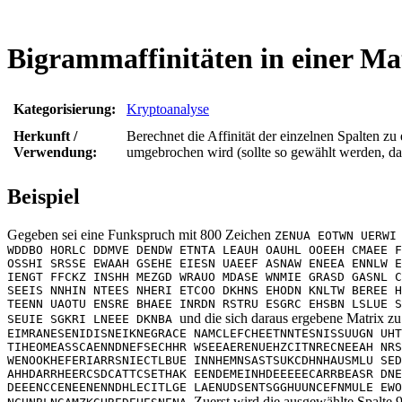
Bigrammaffinitäten in einer Ma
Kategorisierung:
Kryptoanalyse
Herkunft /
Berechnet die Affinität der einzelnen Spalten z
Verwendung:
umgebrochen wird (sollte so gewählt werden, dass 
Beispiel
Gegeben sei eine Funkspruch mit 800 Zeichen
ZENUA EOTWN UERWI
WDDBO HORLC DDMVE DENDW ETNTA LEAUH OAUHL OOEEH CMAEE F
OSSHI SRSSE EWAAH GSEHE EIESN UAEEF ASNAW ENEEA ENNLW E
IENGT FFCKZ INSHH MEZGD WRAUO MDASE WNMIE GRASD GASNL C
SEEIS NNHIN NTEES NHERI ETCOO DKHNS EHODN KNLTW BEREE H
TEENN UAOTU ENSRE BHAEE INRDN RSTRU ESGRC EHSBN LSLUE S
und die sich daraus ergebene Matrix z
SEUIE SGKRI LNEEE DKNBA
EIMRANESENIDISNEIKNEGRACE NAMCLEFCHEETNNTESNISSUUGN UHT
TIHEOMEASSCAENNDNEFSECHHR WSEEAERENUEHZCITNRECNEEAH NRS
WENOOKHEFERIARRSNIECTLBUE INNHEMNSASTSUKCDHNHAUSMLU SED
AHHDARRHEERCSDCATTCSETHAK EENDEMEINHDEEEEECARRBEASR DNE
DEEENCCENEENENNDHLECITLGE LAENUDSENTSGGHUUNCEFNMULE EWO
Zuerst wird die ausgewählte Spalte 