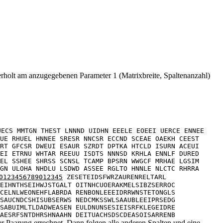
derholt am anzugegebenen Parameter 1 (Matrixbreite, Spaltenanzahl)
UECS MMTGN THEST LNNND UIDHN EEELE EOEEI UERCE ENNEE
UE RHUEL HNNEE SRESR NNCSR ECCND SCEAE OAEKH CEEST
RT GFCSR DWEUI ESAUR SZRDT DPTKA HTCLD ISURN ACEUI
EI ETRNU WHTAR REEUU ISDTS NNNSD KRHLA ENNLF DURED
EL SSHEE SHRSS SCNSL TCAMP BPSRN WWGCF MRHAE LGSIM
GN ULOHA NHDLU LSDWD ASSEE RGLTO HNNLE NLCTC RHRRA
0123456789012345
ZESETEIDSFWRZAURENRELTARL
EIHNTHSEIHWJSTGALT OITNHCUOERAKMELSIBZSERROC
CELNLWEONEHFLABRDA RENBONLEEEIDRRWNSTETONGLS
SAUCNDCSHISUBSERWS NEDCMKSSWLSAAUBLEEIPRSEDG
SABUIMLTLDADWEASEN EULDNUNSESIEISRFKLEGEIDRE
AESRFSNTDHRSHNAAHN DEITUACHSDSCDEASOISARRENB
r Paarung errechnet. Dann folgen alle anderen Spalten und eine