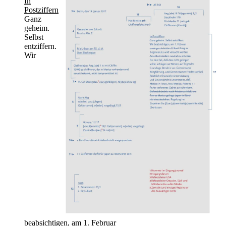
In
Postziffern
Ganz
geheim.
Selbst
entziffern.
Wir
beabsichtigen, am 1. Februar