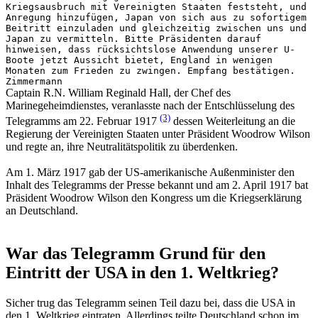
Kriegsausbruch mit Vereinigten Staaten feststeht, und
Anregung hinzufügen, Japan von sich aus zu sofortigem
Beitritt einzuladen und gleichzeitig zwischen uns und
Japan zu vermitteln. Bitte Präsidenten darauf
hinweisen, dass rücksichtslose Anwendung unserer U-
Boote jetzt Aussicht bietet, England in wenigen
Monaten zum Frieden zu zwingen. Empfang bestätigen.
Zimmermann
Captain R.N. William Reginald Hall, der Chef des
Marinegeheimdienstes, veranlasste nach der Entschlüsselung des
(3)
Telegramms am 22. Februar 1917
dessen Weiterleitung an die
Regierung der Vereinigten Staaten unter Präsident Woodrow Wilson
und regte an, ihre Neutralitätspolitik zu überdenken.
Am 1. März 1917 gab der US-amerikanische Außenminister den
Inhalt des Telegramms der Presse bekannt und am 2. April 1917 bat
Präsident Woodrow Wilson den Kongress um die Kriegserklärung
an Deutschland.
War das Telegramm Grund für den
Eintritt der USA in den 1. Weltkrieg?
Sicher trug das Telegramm seinen Teil dazu bei, dass die USA in
den 1. Weltkrieg eintraten. Allerdings teilte Deutschland schon im