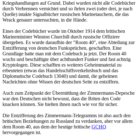
Kriegshandlungen auf Grund. Dabei wurden nicht alle Codebücher
durch Verbrennen vernichtet und so fielen zwei (oder drei, je nach
Quelle) intakte Signalbücher russischen Marinetauchern, die das
Wrack genauer untersuchten, in die Hände.
Eines der Codebücher wurde im Oktober 1914 dem britischen
Marineminister Winston Churchill durch russische Offiziere
übergeben. Es wurde daraufhin der "Room 40", eine Abteilung zur
Entzifferung von deutschen Funksprüchen, geschaffen. Eine
Grundlage hatte man mit dem Codebuch ja jetzt. Der Room 40
wuchs und beschäftigte über achthundert Funker und fast achtzig
Kryptologen. Diese schafften es weiteres Geheimmaterial zu
erbeuteten (etwas das Handelsschiffsverkehrsbuch und das
Diplomatische Codebuch 13040) und damit, die geheimen
Nachrichten ohne Wissen der deutschen Seite zu entziffern.
Auch zum Zeitpunkt der Übermittlung der Zimmermann-Depesche
war den Deutschen nicht bewusst, dass die Briten den Code
knacken können. Sie hielten ihnen nach wie vor für sicher.
Die Entzifferung des Zimmermann-Telegramms ist also auch den
britischen Beziehungen zu Russland zu verdanken, aber vor allem
dem Room 40, aus dem der heutige britische
GCHQ
hervorgegangen ist.