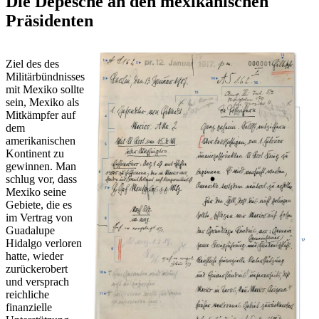
Die Depesche an den mexikanischen
Präsidenten
Ziel des des
Militärbündnisses
mit Mexiko sollte
sein, Mexiko als
Mitkämpfer auf
dem
amerikanischen
Kontinent zu
gewinnen. Man
schlug vor, dass
Mexiko seine
Gebiete, die es
im Vertrag von
Guadalupe
Hidalgo verloren
hatte, wieder
zurückerobert
und versprach
reichliche
finanzielle