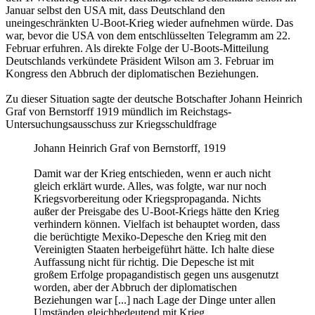
Januar selbst den USA mit, dass Deutschland den
uneingeschränkten U-Boot-Krieg wieder aufnehmen würde. Das
war, bevor die USA von dem entschlüsselten Telegramm am 22.
Februar erfuhren. Als direkte Folge der U-Boots-Mitteilung
Deutschlands verkündete Präsident Wilson am 3. Februar im
Kongress den Abbruch der diplomatischen Beziehungen.
Zu dieser Situation sagte der deutsche Botschafter Johann Heinrich
Graf von Bernstorff 1919 mündlich im Reichstags-
Untersuchungsausschuss zur Kriegsschuldfrage
Johann Heinrich Graf von Bernstorff, 1919
Damit war der Krieg entschieden, wenn er auch nicht
gleich erklärt wurde. Alles, was folgte, war nur noch
Kriegsvorbereitung oder Kriegspropaganda. Nichts
außer der Preisgabe des U-Boot-Kriegs hätte den Krieg
verhindern können. Vielfach ist behauptet worden, dass
die berüchtigte Mexiko-Depesche den Krieg mit den
Vereinigten Staaten herbeigeführt hätte. Ich halte diese
Auffassung nicht für richtig. Die Depesche ist mit
großem Erfolge propagandistisch gegen uns ausgenutzt
worden, aber der Abbruch der diplomatischen
Beziehungen war [...] nach Lage der Dinge unter allen
Umständen gleichbedeutend mit Krieg.