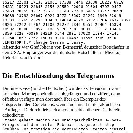
15217 22801 17138 21001 17388 7446 23638 18222 6719
14331 15021 23845 3156 23552 22096 21604 4797 9497
22464 20855 4377 23610 18140 22260 5905 13347 20420
39689 13732 20667 6929 5275 18507 52262 1340 22049
13339 11265 22295 10439 14814 4178 6992 8784 7632 7357
6926 52262 11267 21100 21272 9346 9559 22464 15874
18502 18500 15857 2188 5376 7381 98092 16127 13486
9350 9220 76036 14219 5144 2831 17920 11347 17142
11264 7667 7762 15099 9110 10482 97556 3569 3670
BERNSTORFF.* Charge German Embassy.
Absender war Graf Johann von Bernstorff, deutscher Botschafter in
den USA. Empfänger war der deutsche Botschafter in Mexiko,
Heinrich von Eckardt.
Die Entschlüsselung des Telegramms
Dummerweise (für die Deutschen) wurde das Telegramm vom
britischen Marinegeheimdienst abgefangen und entziffert, denn
offenbar verfügte man dort auch über ein Exemplar des
entsprechenden Codebuchs, wenn auch nicht in der aktuellsten
"Auflage". Dadurch ließ sich aber ein beträchtlicher Teil bereits
dekodieren:
Streng geheim Beginn des uneingeschränkten U-Boot-
Krieges auf den ersten Februar festgesetzt stop
Bemühen uns trotzdem die Vereinigten Staaten neutral