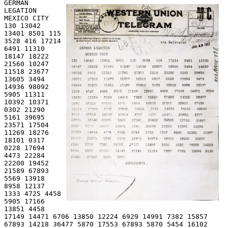
GERMAN
LEGATION
MEXICO CITY
130 13042
13401 8501 115
3528 416 17214
6491 11310
18147 18222
21560 10247
11518 23677
13605 3494
14936 98092
5905 11311
10392 10371
0302 21290
5161 39695
23571 17504
11269 18276
18101 0317
0228 17694
4473 22284
22200 19452
21589 67893
5569 13918
8958 12137
1333 4725 4458
5905 17166
13851 4458
17149 14471 6706 13850 12224 6929 14991 7382 15857
67893 14218 36477 5870 17553 67893 5870 5454 16102