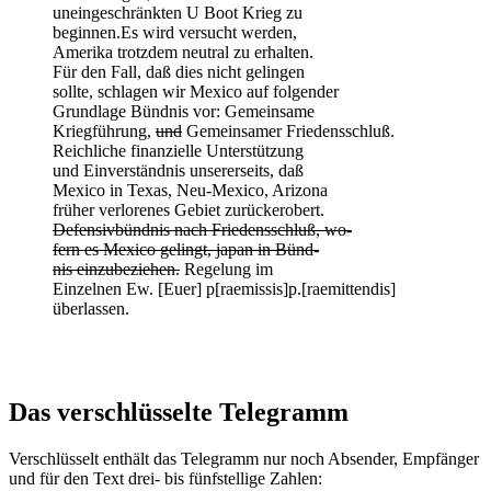
uneingeschränkten U Boot Krieg zu
beginnen.Es wird versucht werden,
Amerika trotzdem neutral zu erhalten.
Für den Fall, daß dies nicht gelingen
sollte, schlagen wir Mexico auf folgender
Grundlage Bündnis vor: Gemeinsame
Kriegführung,
und
Gemeinsamer Friedensschluß.
Reichliche finanzielle Unterstützung
und Einverständnis unsererseits, daß
Mexico in Texas, Neu-Mexico, Arizona
früher verlorenes Gebiet zurückerobert.
Defensivbündnis nach Friedensschluß, wo-
fern es Mexico gelingt, japan in Bünd-
nis einzubeziehen.
Regelung im
Einzelnen Ew. [Euer] p[raemissis]p.[raemittendis]
überlassen.
Das verschlüsselte Telegramm
Verschlüsselt enthält das Telegramm nur noch Absender, Empfänger
und für den Text drei- bis fünfstellige Zahlen: