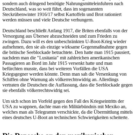
sondern auch dringend benötigte Nahrungsmitteleinfuhren nach
Deutschland, was so weit führt, dass im sogenannten
Steckrübenwinter 1916/17 selbst Kartoffeln und Brot rationiert
werden müssen und viele Deutsche verhungern.
Deutschland beschließt Anfang 1917, die Briten ebenfalls von der
Versorgung aus Übersee abzuschneiden und zum Frieden zu
zwingen. Dazu will es den unbeschränkten U-Boot-Krieg wieder
aufnehmen, den sie als einzige wirksame Gegenmaßnahme gegen
die britische Seeblockade betrachtete. Den hatte man 1915 pausiert,
nachdem man die "Lusitania" mit zahlreichen amerikanischen
Passagieren an Bord im Jahr 1915 versenkt hatte und man
befürchten musste, dass bei weiteren Vorfällen die USA
Kriegsgegner werden könnte. Denn man sah die Versenkung von
Schiffen ohne Warnung als völkerrechtswidrig an. Allerdings
vertraten die Deutschen die Auffassung, dass die Seeblockade gegen
sie ebenfalls völkerrechtswidrig sei.
Um sich schon im Vorfeld gegen den Fall des Kriegseintritts der
USA zu wappnen, dachte man ein Militärbündnis mit Mexiko an,
welches man als Telegramm verschickte, da die Übermittlung mittels
eines deutsches U-Boot an technischen Schwierigkeiten scheiterte.