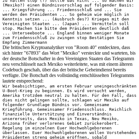
zu halten stop (?) Sollte das nicht ... So machen wir
(Mexiko?) einen Bündnisvorschlag auf folgender Basis:
... Kriegsführung ... Friedensschluß und ... Sie
werden den Präsidenten ... So geheim wie möglich in
Kenntnis setzen ... (Ausbruch des?) Krieges mit den
Vereinigten Staaten ... (Japan) ... Vermitteln soll
stop. Machen Sie bitte dem Präsidenten deutlich daß
... Unterseeboote ... England binnen weniger Monate
zum Friedensschluß zu zwingen stop Bestätigen Sie
Empfang Zimmermann
Die britischen Kryptoanalytiker von "Room 40" entdeckten, dass
sich hinter "67893" das Wort "Mexiko" versteckte und warteten, bis
der deutsche Botschafter in den Vereinigten Staaten das Telegramm
neu verschlüsselt nach Mexiko weiterleitete, was mit einem älteren
Codebuch geschah, über das der britische Geheimdienst bereits
verfügte. Die Botschaft des vollständig entschlüsselten Telegramms
lautete entsprechend:
Wir beabsichtigen, am ersten Februar uneingeschränkten
U-Boot-Krieg zu beginnen. Es wird versucht werden,
Amerika trotzdem neutral zu halten. Für den Fall, dass
dies nicht gelingen sollte, schlagen wir Mexiko auf
folgender Grundlage Bündnis vor. Gemeinsame
Kriegführung. Gemeinsamer Friedensschluss. Reichlich
finanzielle Unterstützung und Einverständnis
unsererseits, dass Mexiko in Texas, Neu Mexiko,
Arizona früher verlorenes Gebiet zurückerobert.
Regelung im einzelnen Euer Hochwohlgeborenen
überlassen. Euer Hochwohlgeborenen wollen Vorstehendes
Präsidenten streng geheim eröffnen, sobald