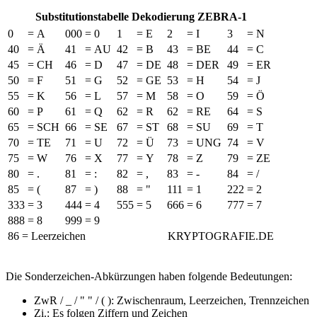
Substitutionstabelle Dekodierung ZEBRA-1
0
=
A
000
=
0
1
=
E
2
=
I
3
=
N
40
=
Ä
41
=
AU
42
=
B
43
=
BE
44
=
C
45
=
CH
46
=
D
47
=
DE
48
=
DER
49
=
ER
50
=
F
51
=
G
52
=
GE
53
=
H
54
=
J
55
=
K
56
=
L
57
=
M
58
=
O
59
=
Ö
60
=
P
61
=
Q
62
=
R
62
=
RE
64
=
S
65
=
SCH
66
=
SE
67
=
ST
68
=
SU
69
=
T
70
=
TE
71
=
U
72
=
Ü
73
=
UNG
74
=
V
75
=
W
76
=
X
77
=
Y
78
=
Z
79
=
ZE
80
=
.
81
=
:
82
=
,
83
=
-
84
=
/
85
=
(
87
=
)
88
=
"
111
=
1
222
=
2
333
=
3
444
=
4
555
=
5
666
=
6
777
=
7
888
=
8
999
=
9
86 = Leerzeichen
KRYPTOGRAFIE.DE
Die Sonderzeichen-Abkürzungen haben folgende Bedeutungen:
ZwR / _ / " " / ( ): Zwischenraum, Leerzeichen, Trennzeichen
Zi.: Es folgen Ziffern und Zeichen