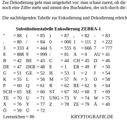
Zur Dekodierung geht man umgekehrt vor: man schaut zuerst, ob die v
noch eine Ziffer mehr und nimmt den Buchstaben, der sich durch die z
Die nachfolgenden Tabelle zur Enkodierung und Dekodierung erleich
Substitutionstabelle Enkodierung ZEBRA-1
"
=
88
(
=
85
)
=
87
,
=
82
-
=
83
.
=
80
/
=
84
0
=
000
1
=
111
2
=
222
3
=
333
4
=
444
5
=
555
6
=
666
7
=
777
8
=
888
9
=
999
:
=
81
A
=
0
AU
=
41
B
=
42
BE
=
43
C
=
44
CH
=
45
D
=
46
DE
=
47
DER
=
48
E
=
1
ER
=
49
F
=
50
G
=
51
GE
=
52
H
=
53
I
=
2
J
=
54
K
=
55
L
=
56
M
=
57
N
=
3
O
=
58
P
=
60
Q
=
61
R
=
62
RE
=
62
S
=
64
SCH
=
65
SE
=
66
ST
=
67
SU
=
68
T
=
69
TE
=
70
U
=
71
UNG
=
73
V
=
74
W
=
75
X
=
76
Y
=
77
Z
=
78
ZE
=
79
Ä
=
40
Ö
=
59
Ü
=
72
Leerzeichen = 86
KRYPTOGRAFIE.DE