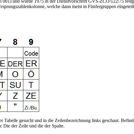
en 001) und wurde 1975 in der Dienstvorschrift GVS-ZCO/122/75 festge
rsprungszahlenkolonne, welche dann meist in Fünfergruppen eingeteil
abelle gesucht und in die Zeilenbezeichnung links geschaut. Befindet s
n: Die der Zeile und die der Spalte.