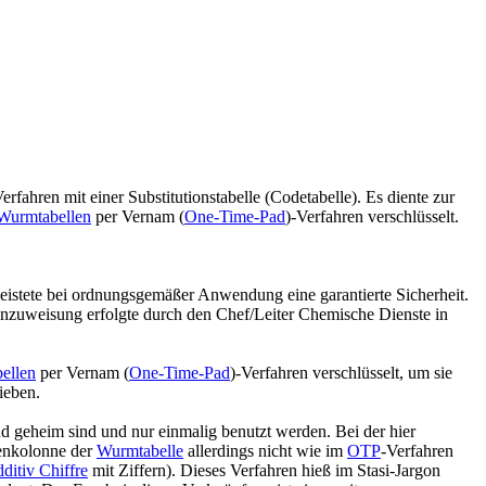
rfahren mit einer Substitutionstabelle (Codetabelle). Es diente zur
Wurmtabellen
per Vernam (
One-Time-Pad
)-Verfahren verschlüsselt.
istete bei ordnungsgemäßer Anwendung eine garantierte Sicherheit.
nzuweisung erfolgte durch den Chef/Leiter Chemische Dienste in
ellen
per Vernam (
One-Time-Pad
)-Verfahren verschlüsselt, um sie
ieben.
und geheim sind und nur einmalig benutzt werden. Bei der hier
lenkolonne der
Wurmtabelle
allerdings nicht wie im
OTP
-Verfahren
ditiv Chiffre
mit Ziffern). Dieses Verfahren hieß im Stasi-Jargon