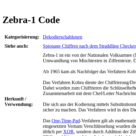
Zebra-1 Code
Kategorisierung:
Dekodierschablonen
Siehe auch:
Spionage Chiffren nach dem Straddling Checke
Zebra-1 ist ein von der Nationalen Volksarme
Umwandlung von Mischtexten in Zifferntexte. 
Ab 1965 kam als Nachfolger das Verfahren Kobra
Das Verfahren Kobra diente der Chiffrierung/De
Dabei wurden zum Chiffrieren die Schlüssel
Zusammenarbeit mit dem Chef/Leiter Nachricht
Herkunft /
Verwendung:
Die sich aus der Kodierung mittels Substitutio
sicher zu machen. Das Verfahren wird in den 
Das
One-Time-Pad
-Verfahren gilt als mathemati
eingesetzten Vernam Verschlüsselung wurden di
üblich per
XOR
, sondern durch Addition der Zi