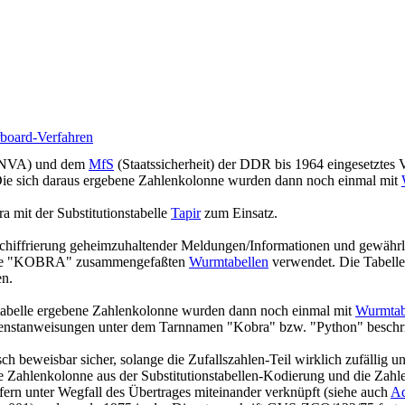
rboard-Verfahren
e (NVA) und dem
MfS
(Staatssicherheit) der DDR bis 1964 eingesetztes Ve
Die sich daraus ergebene Zahlenkolonne wurden dann noch einmal mit
 mit der Substitutionstabelle
Tapir
zum Einsatz.
chiffrierung geheimzuhaltender Meldungen/Informationen und gewährle
hefte "KOBRA" zusammengefaßten
Wurmtabellen
verwendet. Die Tabelle
en.
nstabelle ergebene Zahlenkolonne wurden dann noch einmal mit
Wurmtab
Dienstanweisungen unter dem Tarnnamen "Kobra" bzw. "Python" beschr
sch beweisbar sicher, solange die Zufallszahlen-Teil wirklich zufällig 
e Zahlenkolonne aus der Substitutionstabellen-Kodierung und die Zah
ffern unter Wegfall des Übertrages miteinander verknüpft (siehe auch
Ad