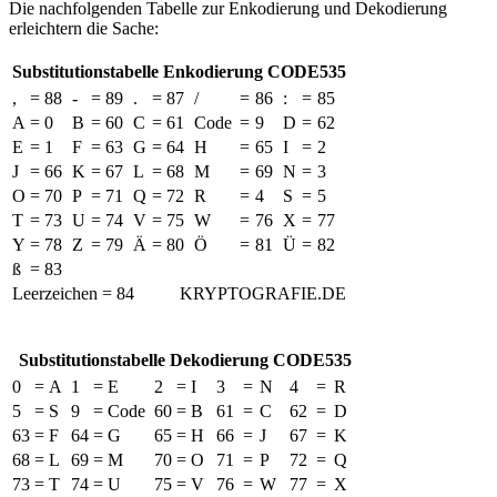
Die nachfolgenden Tabelle zur Enkodierung und Dekodierung
erleichtern die Sache:
Substitutionstabelle Enkodierung CODE535
,
=
88
-
=
89
.
=
87
/
=
86
:
=
85
A
=
0
B
=
60
C
=
61
Code
=
9
D
=
62
E
=
1
F
=
63
G
=
64
H
=
65
I
=
2
J
=
66
K
=
67
L
=
68
M
=
69
N
=
3
O
=
70
P
=
71
Q
=
72
R
=
4
S
=
5
T
=
73
U
=
74
V
=
75
W
=
76
X
=
77
Y
=
78
Z
=
79
Ä
=
80
Ö
=
81
Ü
=
82
ß
=
83
Leerzeichen = 84
KRYPTOGRAFIE.DE
Substitutionstabelle Dekodierung CODE535
0
=
A
1
=
E
2
=
I
3
=
N
4
=
R
5
=
S
9
=
Code
60
=
B
61
=
C
62
=
D
63
=
F
64
=
G
65
=
H
66
=
J
67
=
K
68
=
L
69
=
M
70
=
O
71
=
P
72
=
Q
73
=
T
74
=
U
75
=
V
76
=
W
77
=
X