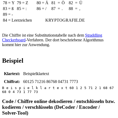
78
=
Y
79
=
Z
80
=
Ä
81
=
Ö
82
=
Ü
83
=
ß
85
=
:
86
=
/
87
=
.
88
=
,
89
=
-
84 = Leerzeichen
KRYPTOGRAFIE.DE
Die Chiffre ist eine Substitutionstabelle nach dem
Straddling
Checkerboard
-Verfahren. Der dort beschriebene Algorithmus
kommt hier zur Anwendung.
Beispiel
Klartext:
Beispielklartext
Chiffrat:
60125 71216 86768 04731 7773
B e i s p i e l k l a r t e x t 60 1 2 5 71 2 1 68 67
68 0 4 73 1 77 73
Code / Chiffre online dekodieren / entschlüsseln bzw.
kodieren / verschlüsseln (DeCoder / Encoder /
Solver-Tool)