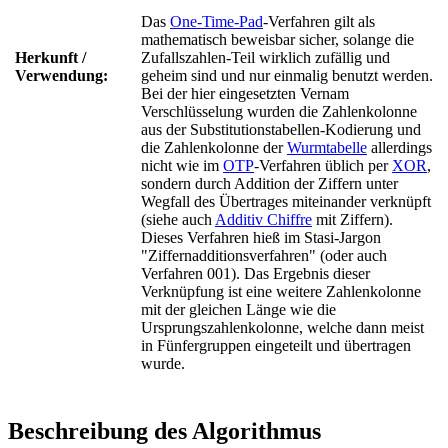
Das
One-Time-Pad
-Verfahren gilt als
mathematisch beweisbar sicher, solange die
Herkunft /
Zufallszahlen-Teil wirklich zufällig und
Verwendung:
geheim sind und nur einmalig benutzt werden.
Bei der hier eingesetzten Vernam
Verschlüsselung wurden die Zahlenkolonne
aus der Substitutionstabellen-Kodierung und
die Zahlenkolonne der
Wurmtabelle
allerdings
nicht wie im
OTP
-Verfahren üblich per
XOR
,
sondern durch Addition der Ziffern unter
Wegfall des Übertrages miteinander verknüpft
(siehe auch
Additiv Chiffre
mit Ziffern).
Dieses Verfahren hieß im Stasi-Jargon
"Ziffernadditionsverfahren" (oder auch
Verfahren 001). Das Ergebnis dieser
Verknüpfung ist eine weitere Zahlenkolonne
mit der gleichen Länge wie die
Ursprungszahlenkolonne, welche dann meist
in Fünfergruppen eingeteilt und übertragen
wurde.
Beschreibung des Algorithmus