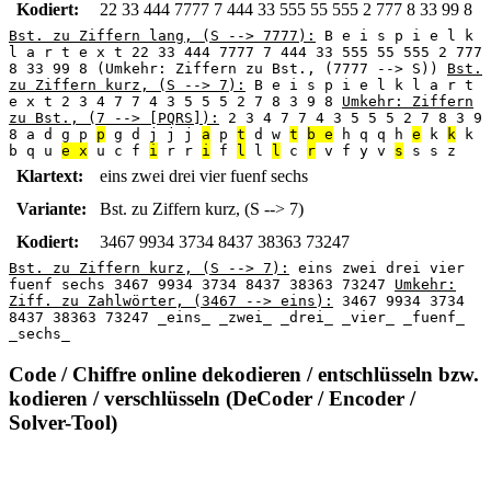
Kodiert:
22 33 444 7777 7 444 33 555 55 555 2 777 8 33 99 8
Bst. zu Ziffern lang, (S --> 7777):
B e i s p i e l k
l a r t e x t 22 33 444 7777 7 444 33 555 55 555 2 777
8 33 99 8 (Umkehr: Ziffern zu Bst., (7777 --> S))
Bst.
zu Ziffern kurz, (S --> 7):
B e i s p i e l k l a r t
e x t 2 3 4 7 7 4 3 5 5 5 2 7 8 3 9 8
Umkehr: Ziffern
zu Bst., (7 --> [PQRS]):
2 3 4 7 7 4 3 5 5 5 2 7 8 3 9
8 a d g p
p
g d j j j
a
p
t
d w
t
b e
h q q h
e
k
k
k
b q u
e x
u c f
i
r r
i
f
l
l
l
c
r
v f y v
s
s s z
Klartext:
eins zwei drei vier fuenf sechs
Variante:
Bst. zu Ziffern kurz, (S --> 7)
Kodiert:
3467 9934 3734 8437 38363 73247
Bst. zu Ziffern kurz, (S --> 7):
eins zwei drei vier
fuenf sechs 3467 9934 3734 8437 38363 73247
Umkehr:
Ziff. zu Zahlwörter, (3467 --> eins):
3467 9934 3734
8437 38363 73247 _eins_ _zwei_ _drei_ _vier_ _fuenf_
_sechs_
Code / Chiffre online dekodieren / entschlüsseln bzw.
kodieren / verschlüsseln (DeCoder / Encoder /
Solver-Tool)