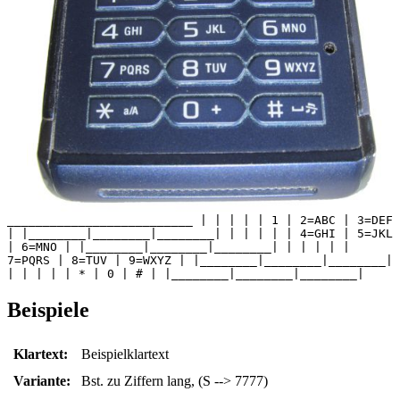
__________________________ | | | | | 1 | 2=ABC | 3=DEF
| |________|________|________| | | | | | 4=GHI | 5=JKL
| 6=MNO | |________|________|________| | | | | |
7=PQRS | 8=TUV | 9=WXYZ | |________|________|________|
| | | | | * | 0 | # | |________|________|________|
Beispiele
Klartext:
Beispielklartext
Variante:
Bst. zu Ziffern lang, (S --> 7777)