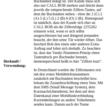
Buchstaben belegt ist. Der Kunde muss sich
also nur CALL BOB merken und drückt dann
jeweils die entsprechende Ziffern-Tasten, auf
dem die Buchstaben stehen - eben die 2 (C) 2
(A) 5 (L) 5 (L) 2 (B) 6 (O) 2 (B). Hintergrund
ist natürlich, dass der Kunde sich eher an
CALL BOB als die Ziffernfolge 2255262
erinnern wird, wenn er sich selbst
ausgeschlossen hat und dringend jemanden
braucht, der ihm seine Tür wieder öffnet. Das
beschert Bob den einen oder anderen Extra-
Auftrag und lohnt sich deshalb. Zu beachten
ist, dass das Vanity-Nummern-Prinzip einen
Tastendruck pro Buchstabe benutzt,
Herkunft /
dementsprechend heißt es hier "Ziffern kurz".
Verwendung:
In Deutschland wurden die Zifferntasten erst
mit den ersten Mobiltelefonnummern
zusätzlich mit Buchstaben beschriftet bzw.
bekam die Zusatzbeschriftung einen Sinn. Mit
dem SMS (Small Message System), dem
Kurznachrichtendienst, bei dem auf dem
Datenkanal einer Mobilfunkverbindung
Kurzmitteilungen an andere Teilnehmern
senden kann. Darum auch der Name