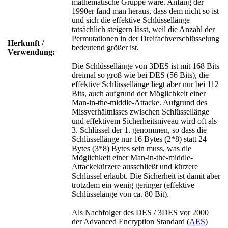
mathematische Gruppe wäre. Anfang der
1990er fand man heraus, dass dem nicht so ist
und sich die effektive Schlüssellänge
tatsächlich steigern lässt, weil die Anzahl der
Permutationen in der Dreifachverschlüsselung
Herkunft /
bedeutend größer ist.
Verwendung:
Die Schlüssellänge von 3DES ist mit 168 Bits
dreimal so groß wie bei DES (56 Bits), die
effektive Schlüssellänge liegt aber nur bei 112
Bits, auch aufgrund der Möglichkeit einer
Man-in-the-middle-Attacke. Aufgrund des
Missverhältnisses zwischen Schlüssellänge
und effektivem Sicherheitsniveau wird oft als
3. Schlüssel der 1. genommen, so dass die
Schlüssellänge nur 16 Bytes (2*8) statt 24
Bytes (3*8) Bytes sein muss, was die
Möglichkeit einer Man-in-the-middle-
Attackekürzere ausschließt und kürzere
Schlüssel erlaubt. Die Sicherheit ist damit aber
trotzdem ein wenig geringer (effektive
Schlüsselänge von ca. 80 Bit).
Als Nachfolger des DES / 3DES vor 2000
der Advanced Encryption Standard (
AES
)