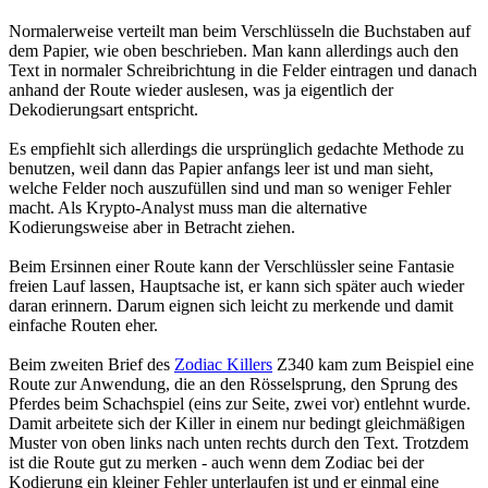
Normalerweise verteilt man beim Verschlüsseln die Buchstaben auf
dem Papier, wie oben beschrieben. Man kann allerdings auch den
Text in normaler Schreibrichtung in die Felder eintragen und danach
anhand der Route wieder auslesen, was ja eigentlich der
Dekodierungsart entspricht.
Es empfiehlt sich allerdings die ursprünglich gedachte Methode zu
benutzen, weil dann das Papier anfangs leer ist und man sieht,
welche Felder noch auszufüllen sind und man so weniger Fehler
macht. Als Krypto-Analyst muss man die alternative
Kodierungsweise aber in Betracht ziehen.
Beim Ersinnen einer Route kann der Verschlüssler seine Fantasie
freien Lauf lassen, Hauptsache ist, er kann sich später auch wieder
daran erinnern. Darum eignen sich leicht zu merkende und damit
einfache Routen eher.
Beim zweiten Brief des
Zodiac Killers
Z340 kam zum Beispiel eine
Route zur Anwendung, die an den Rösselsprung, den Sprung des
Pferdes beim Schachspiel (eins zur Seite, zwei vor) entlehnt wurde.
Damit arbeitete sich der Killer in einem nur bedingt gleichmäßigen
Muster von oben links nach unten rechts durch den Text. Trotzdem
ist die Route gut zu merken - auch wenn dem Zodiac bei der
Kodierung ein kleiner Fehler unterlaufen ist und er einmal eine