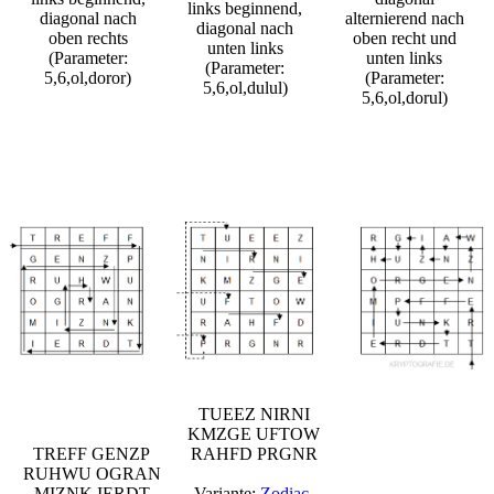
links beginnend,
diagonal nach
alternierend nach
diagonal nach
oben rechts
oben recht und
unten links
(Parameter:
unten links
(Parameter:
5,6,ol,doror)
(Parameter:
5,6,ol,dulul)
5,6,ol,dorul)
TUEEZ NIRNI
KMZGE UFTOW
TREFF GENZP
RAHFD PRGNR
RUHWU OGRAN
MIZNK IERDT
Variante:
Zodiac-