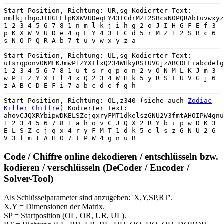
Start-Position, Richtung: UR,sg Kodierter Text:
nmlkjihgoJIHGFEfpKXWVUDeqLY43TCdrMZ12SBcsNOPQRAbtuvwxyz
1 2 3 4 5 6 7 8 1 n m l k j i h g 2 o J I H G F E f 3
p K X W V U D e 4 q L Y 4 3 T C d 5 r M Z 1 2 S B c 6
s N O P Q R A b 7 t u v w x y z a
Start-Position, Richtung: UL,sg Kodierter Text:
utsrqponvONMLKJmwP1ZYXIlxQ234WHkyRSTUVGjzABCDEFiabcdefg
1 2 3 4 5 6 7 8 1 u t s r q p o n 2 v O N M L K J m 3
w P 1 Z Y X I l 4 x Q 2 3 4 W H k 5 y R S T U V G j 6
z A B C D E F i 7 a b c d e f g h
Start-Position, Richtung: OL,z340 (siehe auch
Zodiac
Killer Chiffre
) Kodierter Text:
ahovCJQXRYbipwDKELSZcjqxryFMT1dkelszGNU2V3fmtAHOIPW4gnu
1 2 3 4 5 6 7 8 1 a h o v C J Q X 2 R Y b i p w D K 3
E L S Z c j q x 4 r y F M T 1 d k 5 e l s z G N U 2 6
V 3 f m t A H O 7 I P W 4 g n u B
Code / Chiffre online dekodieren / entschlüsseln bzw.
kodieren / verschlüsseln (DeCoder / Encoder /
Solver-Tool)
Als Schlüsselparameter sind anzugeben: 'X,Y,SP,RT'.
X,Y = Dimensionen der Matrix.
SP = Startposition (OL, OR, UR, UL).