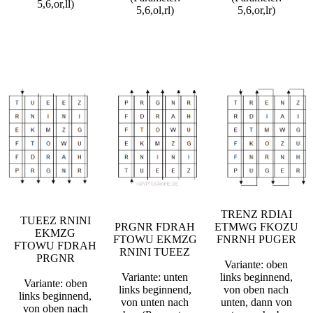
5,6,or,ll)
5,6,ol,rl)
5,6,or,lr)
TRENZ RDIAI
TUEEZ RNINI
PRGNR FDRAH
ETMWG FKOZU
EKMZG
FTOWU EKMZG
FNRNH PUGER
FTOWU FDRAH
RNINI TUEEZ
PRGNR
Variante: oben
Variante: unten
links beginnend,
Variante: oben
links beginnend,
von oben nach
links beginnend,
von unten nach
unten, dann von
von oben nach