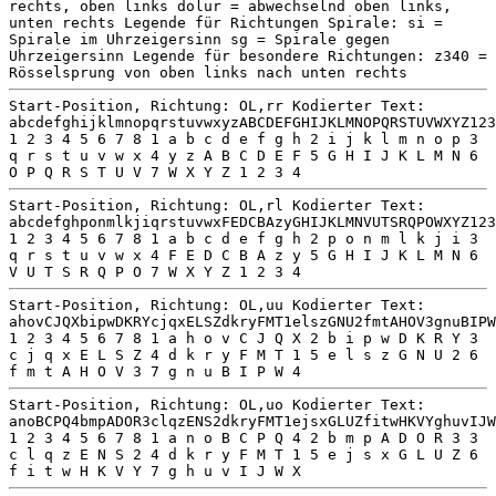
rechts, oben links dolur = abwechselnd oben links,
unten rechts Legende für Richtungen Spirale: si =
Spirale im Uhrzeigersinn sg = Spirale gegen
Uhrzeigersinn Legende für besondere Richtungen: z340 =
Rösselsprung von oben links nach unten rechts
Start-Position, Richtung: OL,rr Kodierter Text:
abcdefghijklmnopqrstuvwxyzABCDEFGHIJKLMNOPQRSTUVWXYZ123
1 2 3 4 5 6 7 8 1 a b c d e f g h 2 i j k l m n o p 3
q r s t u v w x 4 y z A B C D E F 5 G H I J K L M N 6
O P Q R S T U V 7 W X Y Z 1 2 3 4
Start-Position, Richtung: OL,rl Kodierter Text:
abcdefghponmlkjiqrstuvwxFEDCBAzyGHIJKLMNVUTSRQPOWXYZ123
1 2 3 4 5 6 7 8 1 a b c d e f g h 2 p o n m l k j i 3
q r s t u v w x 4 F E D C B A z y 5 G H I J K L M N 6
V U T S R Q P O 7 W X Y Z 1 2 3 4
Start-Position, Richtung: OL,uu Kodierter Text:
ahovCJQXbipwDKRYcjqxELSZdkryFMT1elszGNU2fmtAHOV3gnuBIPW
1 2 3 4 5 6 7 8 1 a h o v C J Q X 2 b i p w D K R Y 3
c j q x E L S Z 4 d k r y F M T 1 5 e l s z G N U 2 6
f m t A H O V 3 7 g n u B I P W 4
Start-Position, Richtung: OL,uo Kodierter Text:
anoBCPQ4bmpADOR3clqzENS2dkryFMT1ejsxGLUZfitwHKVYghuvIJW
1 2 3 4 5 6 7 8 1 a n o B C P Q 4 2 b m p A D O R 3 3
c l q z E N S 2 4 d k r y F M T 1 5 e j s x G L U Z 6
f i t w H K V Y 7 g h u v I J W X