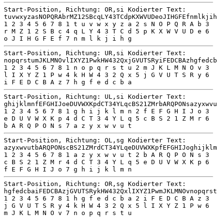
Start-Position, Richtung: OR,si Kodierter Text:
tuvwxyzasNOPQRAbrMZ12SBcqLY43TCdpKXWVUDeoJIHGFEfnmlkjih
1 2 3 4 5 6 7 8 1 t u v w x y z a 2 s N O P Q R A b 3
r M Z 1 2 S B c 4 q L Y 4 3 T C d 5 p K X W V U D e 6
o J I H G F E f 7 n m l k j i h g
Start-Position, Richtung: UR,si Kodierter Text:
nopqrstumJKLMNOvlIXYZ1PwkHW432QxjGVUTSRyiFEDCBAzhgfedcb
1 2 3 4 5 6 7 8 1 n o p q r s t u 2 m J K L M N O v 3
l I X Y Z 1 P w 4 k H W 4 3 2 Q x 5 j G V U T S R y 6
i F E D C B A z 7 h g f e d c b a
Start-Position, Richtung: UL,si Kodierter Text:
ghijklmnfEFGHIJoeDUVWXKpdCT34YLqcBS21ZMrbARQPONsazyxwvu
1 2 3 4 5 6 7 8 1 g h i j k l m n 2 f E F G H I J o 3
e D U V W X K p 4 d C T 3 4 Y L q 5 c B S 2 1 Z M r 6
b A R Q P O N s 7 a z y x w v u t
Start-Position, Richtung: OL,sg Kodierter Text:
azyxwvutbARQPONscBS21ZMrdCT34YLqeDUVWXKpfEFGHIJoghijklm
1 2 3 4 5 6 7 8 1 a z y x w v u t 2 b A R Q P O N s 3
c B S 2 1 Z M r 4 d C T 3 4 Y L q 5 e D U V W X K p 6
f E F G H I J o 7 g h i j k l m n
Start-Position, Richtung: OR,sg Kodierter Text:
hgfedcbaiFEDCBAzjGVUTSRykHW432QxlIXYZ1PwmJKLMNOvnopqrst
1 2 3 4 5 6 7 8 1 h g f e d c b a 2 i F E D C B A z 3
j G V U T S R y 4 k H W 4 3 2 Q x 5 l I X Y Z 1 P w 6
m J K L M N O v 7 n o p q r s t u