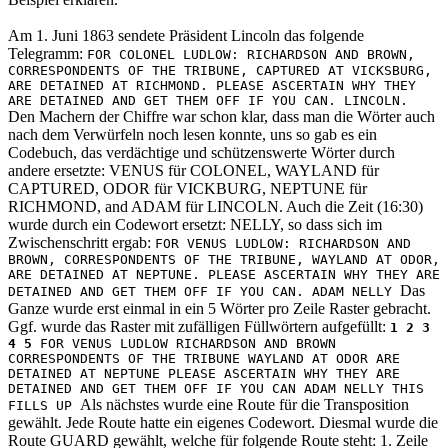
Am 1. Juni 1863 sendete Präsident Lincoln das folgende
Telegramm:
FOR COLONEL LUDLOW: RICHARDSON AND BROWN,
CORRESPONDENTS OF THE TRIBUNE, CAPTURED AT VICKSBURG,
ARE DETAINED AT RICHMOND. PLEASE ASCERTAIN WHY THEY
ARE DETAINED AND GET THEM OFF IF YOU CAN. LINCOLN.
Den Machern der Chiffre war schon klar, dass man die Wörter auch
nach dem Verwürfeln noch lesen konnte, uns so gab es ein
Codebuch, das verdächtige und schützenswerte Wörter durch
andere ersetzte: VENUS für COLONEL, WAYLAND für
CAPTURED, ODOR für VICKBURG, NEPTUNE für
RICHMOND, and ADAM für LINCOLN. Auch die Zeit (16:30)
wurde durch ein Codewort ersetzt: NELLY, so dass sich im
Zwischenschritt ergab:
FOR VENUS LUDLOW: RICHARDSON AND
BROWN, CORRESPONDENTS OF THE TRIBUNE, WAYLAND AT ODOR,
ARE DETAINED AT NEPTUNE. PLEASE ASCERTAIN WHY THEY ARE
Das
DETAINED AND GET THEM OFF IF YOU CAN. ADAM NELLY
Ganze wurde erst einmal in ein 5 Wörter pro Zeile Raster gebracht.
Ggf. wurde das Raster mit zufälligen Füllwörtern aufgefüllt:
1 2 3
4 5
FOR VENUS LUDLOW RICHARDSON AND BROWN
CORRESPONDENTS OF THE TRIBUNE WAYLAND AT ODOR ARE
DETAINED AT NEPTUNE PLEASE ASCERTAIN WHY THEY ARE
DETAINED AND GET THEM OFF IF YOU CAN ADAM NELLY THIS
Als nächstes wurde eine Route für die Transposition
FILLS UP
gewählt. Jede Route hatte ein eigenes Codewort. Diesmal wurde die
Route GUARD gewählt, welche für folgende Route steht: 1. Zeile