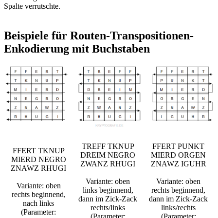
Spalte verrutschte.
Beispiele für Routen-Transpositionen-
Enkodierung mit Buchstaben
TREFF TKNUP
FFERT PUNKT
FFERT TKNUP
DREIM NEGRO
MIERD ORGEN
MIERD NEGRO
ZWANZ RHUGI
ZNAWZ IGUHR
ZNAWZ RHUGI
Variante: oben
Variante: oben
Variante: oben
links beginnend,
rechts beginnend,
rechts beginnend,
dann im Zick-Zack
dann im Zick-Zack
nach links
rechts/links
links/rechts
(Parameter:
(Parameter:
(Parameter: