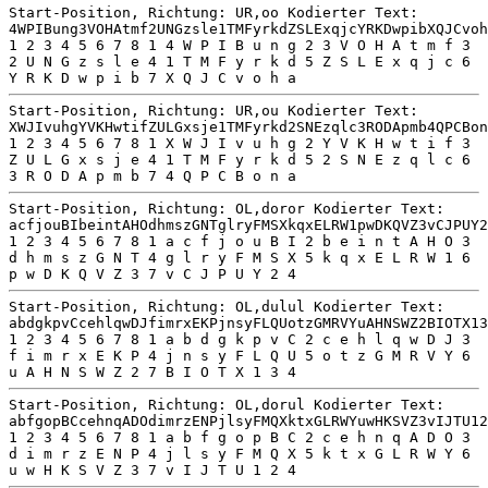
Start-Position, Richtung: UR,oo Kodierter Text:
4WPIBung3VOHAtmf2UNGzsle1TMFyrkdZSLExqjcYRKDwpibXQJCvoh
1 2 3 4 5 6 7 8 1 4 W P I B u n g 2 3 V O H A t m f 3
2 U N G z s l e 4 1 T M F y r k d 5 Z S L E x q j c 6
Y R K D w p i b 7 X Q J C v o h a
Start-Position, Richtung: UR,ou Kodierter Text:
XWJIvuhgYVKHwtifZULGxsje1TMFyrkd2SNEzqlc3RODApmb4QPCBon
1 2 3 4 5 6 7 8 1 X W J I v u h g 2 Y V K H w t i f 3
Z U L G x s j e 4 1 T M F y r k d 5 2 S N E z q l c 6
3 R O D A p m b 7 4 Q P C B o n a
Start-Position, Richtung: OL,doror Kodierter Text:
acfjouBIbeintAHOdhmszGNTglryFMSXkqxELRW1pwDKQVZ3vCJPUY2
1 2 3 4 5 6 7 8 1 a c f j o u B I 2 b e i n t A H O 3
d h m s z G N T 4 g l r y F M S X 5 k q x E L R W 1 6
p w D K Q V Z 3 7 v C J P U Y 2 4
Start-Position, Richtung: OL,dulul Kodierter Text:
abdgkpvCcehlqwDJfimrxEKPjnsyFLQUotzGMRVYuAHNSWZ2BIOTX13
1 2 3 4 5 6 7 8 1 a b d g k p v C 2 c e h l q w D J 3
f i m r x E K P 4 j n s y F L Q U 5 o t z G M R V Y 6
u A H N S W Z 2 7 B I O T X 1 3 4
Start-Position, Richtung: OL,dorul Kodierter Text:
abfgopBCcehnqADOdimrzENPjlsyFMQXktxGLRWYuwHKSVZ3vIJTU12
1 2 3 4 5 6 7 8 1 a b f g o p B C 2 c e h n q A D O 3
d i m r z E N P 4 j l s y F M Q X 5 k t x G L R W Y 6
u w H K S V Z 3 7 v I J T U 1 2 4