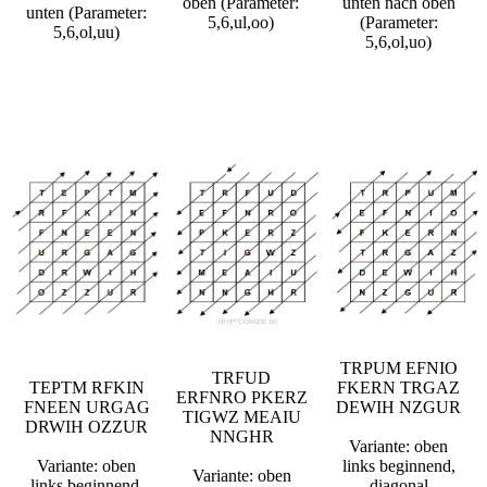
oben (Parameter:
unten nach oben
unten (Parameter:
5,6,ul,oo)
(Parameter:
5,6,ol,uu)
5,6,ol,uo)
TRPUM EFNIO
TRFUD
TEPTM RFKIN
FKERN TRGAZ
ERFNRO PKERZ
FNEEN URGAG
DEWIH NZGUR
TIGWZ MEAIU
DRWIH OZZUR
NNGHR
Variante: oben
Variante: oben
links beginnend,
Variante: oben
links beginnend,
diagonal