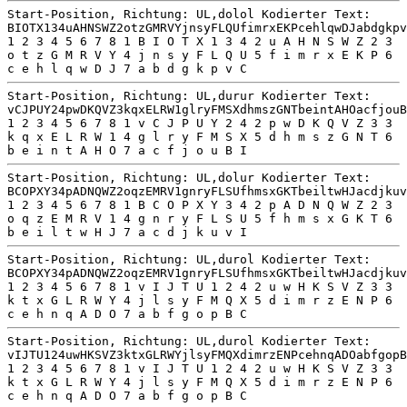
Start-Position, Richtung: UL,dolol Kodierter Text:
BIOTX134uAHNSWZ2otzGMRVYjnsyFLQUfimrxEKPcehlqwDJabdgkpv
1 2 3 4 5 6 7 8 1 B I O T X 1 3 4 2 u A H N S W Z 2 3
o t z G M R V Y 4 j n s y F L Q U 5 f i m r x E K P 6
c e h l q w D J 7 a b d g k p v C
Start-Position, Richtung: UL,durur Kodierter Text:
vCJPUY24pwDKQVZ3kqxELRW1glryFMSXdhmszGNTbeintAHOacfjouB
1 2 3 4 5 6 7 8 1 v C J P U Y 2 4 2 p w D K Q V Z 3 3
k q x E L R W 1 4 g l r y F M S X 5 d h m s z G N T 6
b e i n t A H O 7 a c f j o u B I
Start-Position, Richtung: UL,dolur Kodierter Text:
BCOPXY34pADNQWZ2oqzEMRV1gnryFLSUfhmsxGKTbeiltwHJacdjkuv
1 2 3 4 5 6 7 8 1 B C O P X Y 3 4 2 p A D N Q W Z 2 3
o q z E M R V 1 4 g n r y F L S U 5 f h m s x G K T 6
b e i l t w H J 7 a c d j k u v I
Start-Position, Richtung: UL,durol Kodierter Text:
BCOPXY34pADNQWZ2oqzEMRV1gnryFLSUfhmsxGKTbeiltwHJacdjkuv
1 2 3 4 5 6 7 8 1 v I J T U 1 2 4 2 u w H K S V Z 3 3
k t x G L R W Y 4 j l s y F M Q X 5 d i m r z E N P 6
c e h n q A D O 7 a b f g o p B C
Start-Position, Richtung: UL,durol Kodierter Text:
vIJTU124uwHKSVZ3ktxGLRWYjlsyFMQXdimrzENPcehnqADOabfgopB
1 2 3 4 5 6 7 8 1 v I J T U 1 2 4 2 u w H K S V Z 3 3
k t x G L R W Y 4 j l s y F M Q X 5 d i m r z E N P 6
c e h n q A D O 7 a b f g o p B C