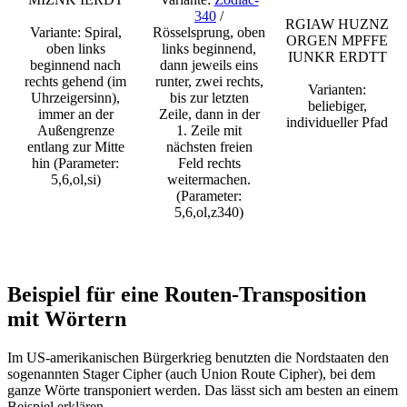
340
/
RGIAW HUZNZ
Variante: Spiral,
Rösselsprung, oben
ORGEN MPFFE
oben links
links beginnend,
IUNKR ERDTT
beginnend nach
dann jeweils eins
rechts gehend (im
runter, zwei rechts,
Varianten:
Uhrzeigersinn),
bis zur letzten
beliebiger,
immer an der
Zeile, dann in der
individueller Pfad
Außengrenze
1. Zeile mit
entlang zur Mitte
nächsten freien
hin (Parameter:
Feld rechts
5,6,ol,si)
weitermachen.
(Parameter:
5,6,ol,z340)
Beispiel für eine Routen-Transposition
mit Wörtern
Im US-amerikanischen Bürgerkrieg benutzten die Nordstaaten den
sogenannten Stager Cipher (auch Union Route Cipher), bei dem
ganze Wörte transponiert werden. Das lässt sich am besten an einem
Beispiel erklären.