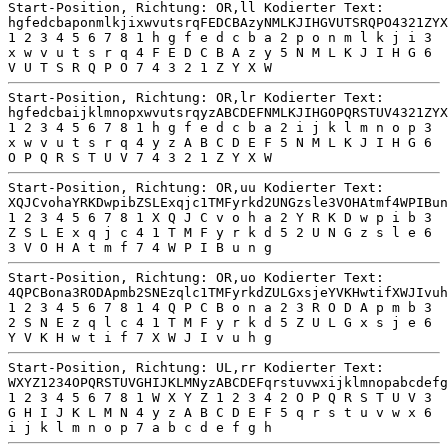
Start-Position, Richtung: OR,ll Kodierter Text:
hgfedcbaponmlkjixwvutsrqFEDCBAzyNMLKJIHGVUTSRQPO4321ZYX
1 2 3 4 5 6 7 8 1 h g f e d c b a 2 p o n m l k j i 3
x w v u t s r q 4 F E D C B A z y 5 N M L K J I H G 6
V U T S R Q P O 7 4 3 2 1 Z Y X W
Start-Position, Richtung: OR,lr Kodierter Text:
hgfedcbaijklmnopxwvutsrqyzABCDEFNMLKJIHGOPQRSTUV4321ZYX
1 2 3 4 5 6 7 8 1 h g f e d c b a 2 i j k l m n o p 3
x w v u t s r q 4 y z A B C D E F 5 N M L K J I H G 6
O P Q R S T U V 7 4 3 2 1 Z Y X W
Start-Position, Richtung: OR,uu Kodierter Text:
XQJCvohaYRKDwpibZSLExqjc1TMFyrkd2UNGzsle3VOHAtmf4WPIBun
1 2 3 4 5 6 7 8 1 X Q J C v o h a 2 Y R K D w p i b 3
Z S L E x q j c 4 1 T M F y r k d 5 2 U N G z s l e 6
3 V O H A t m f 7 4 W P I B u n g
Start-Position, Richtung: OR,uo Kodierter Text:
4QPCBona3RODApmb2SNEzqlc1TMFyrkdZULGxsjeYVKHwtifXWJIvuh
1 2 3 4 5 6 7 8 1 4 Q P C B o n a 2 3 R O D A p m b 3
2 S N E z q l c 4 1 T M F y r k d 5 Z U L G x s j e 6
Y V K H w t i f 7 X W J I v u h g
Start-Position, Richtung: UL,rr Kodierter Text:
WXYZ1234OPQRSTUVGHIJKLMNyzABCDEFqrstuvwxijklmnopabcdefg
1 2 3 4 5 6 7 8 1 W X Y Z 1 2 3 4 2 O P Q R S T U V 3
G H I J K L M N 4 y z A B C D E F 5 q r s t u v w x 6
i j k l m n o p 7 a b c d e f g h