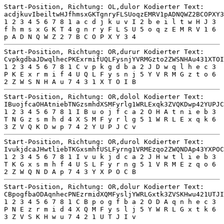
Start-Position, Richtung: OL,dulor Kodierter Text:
acdjkuvIbeiltwHJfhmsxGKTgnryFLSUoqzEMRV1pADNQWZ2BCOPXY3
1 2 3 4 5 6 7 8 1 a c d j k u v I 2 b e i l t w H J 3
f h m s x G K T 4 g n r y F L S U 5 o q z E M R V 1 6
p A D N Q W Z 2 7 B C O P X Y 3 4
Start-Position, Richtung: OR,durur Kodierter Text:
CvpkgdbaJDwqlhecPKExrmifUQLFysnjYVRMGzto2ZWSNHAu431XTOI
1 2 3 4 5 6 7 8 1 C v p k g d b a 2 J D w q l h e c 3
P K E x r m i f 4 U Q L F y s n j 5 Y V R M G z t o 6
2 Z W S N H A u 7 4 3 1 X T O I B
Start-Position, Richtung: OR,dolol Kodierter Text:
IBuojfcaOHAtniebTNGzsmhdXSMFyrlg1WRLExqk3ZVQKDwp42YUPJC
1 2 3 4 5 6 7 8 1 I B u o j f c a 2 O H A t n i e b 3
T N G z s m h d 4 X S M F y r l g 5 1 W R L E x q k 6
3 Z V Q K D w p 7 4 2 Y U P J C v
Start-Position, Richtung: OR,durol Kodierter Text:
IvukjdcaJHwtliebTKGxsmhfUSLFyrng1VRMEzqo2ZWQNDAp43YXPOC
1 2 3 4 5 6 7 8 1 I v u k j d c a 2 J H w t l i e b 3
T K G x s m h f 4 U S L F y r n g 5 1 V R M E z q o 6
2 Z W Q N D A p 7 4 3 Y X P O C B
Start-Position, Richtung: OR,dolur Kodierter Text:
CBpogfbaODAqnhecPNEzrmidXQMFysljYWRLGxtk3ZVSKHwu421UTJI
1 2 3 4 5 6 7 8 1 C B p o g f b a 2 O D A q n h e c 3
P N E z r m i d 4 X Q M F y s l j 5 Y W R L G x t k 6
3 Z V S K H w u 7 4 2 1 U T J I v