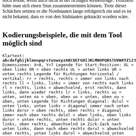
noch lesbar, wenn auch nicht in der richtigen Reihenfolge. Trotzdem
hätte man sich einen Sinn zusammenreimen können. Trotz dieser
Schächen setzten es die Nordstaaten lange erfolgreich ein und es ist
nicht bekannt, dass es von den Südstaaten geknackt worden wäre.
Kodierungsbeispiele, die mit dem Tool
möglich sind
Klartext:
abcdefghijklmnopqrstuvwxyzABCDEFGHIJKLMNOPQRSTUVWXYZ123
Dimensionen: X=8, Y=7 Legende für Start-Position: OL =
oben links OR = oben rechts UL = unten links UR =
unten rechts Legende für Richtungen horizontal /
vertikal: rr = rechts, rechts = immer von links nach
rechts ll = links, links = immer von rechts nach links
rl = rechts, links = abwechselnd, erst rechts, dann
links, dann wieder rechts lr = links, rechts uu =
unten, unten oo = oben, oben uo = unten, oben ou =
oben, unten Legende für Richtungen diagonal: dulul =
unten links, unten links = diagonal immer nach unten
links doror = oben rechts, oben rechts = diagonal
immer nach oben rechts dolol = oben links, oben links
durur = unten rechts, unten rechts dulor = unten
links, oben rechts, abwechselnd im Zick-Zack nach
unten links, dann nach oben rechts dorul = abwechselnd
oben rechts, unten links durol = abwechselnd unten