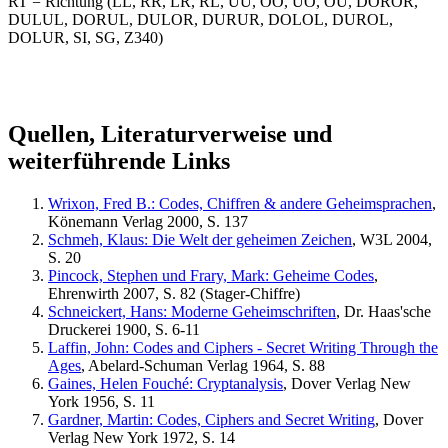
RT = Richtung (LL, RR, LR, RL, UU, OO, UO, OU, DOROR,
DULUL, DORUL, DULOR, DURUR, DOLOL, DUROL,
DOLUR, SI, SG, Z340)
Quellen, Literaturverweise und
weiterführende Links
Wrixon, Fred B.: Codes, Chiffren & andere Geheimsprachen
,
Könemann Verlag 2000, S. 137
Schmeh, Klaus: Die Welt der geheimen Zeichen
, W3L 2004,
S. 20
Pincock, Stephen und Frary, Mark: Geheime Codes
,
Ehrenwirth 2007, S. 82 (Stager-Chiffre)
Schneickert, Hans: Moderne Geheimschriften
, Dr. Haas'sche
Druckerei 1900, S. 6-11
Laffin, John: Codes and Ciphers - Secret Writing Through the
Ages
, Abelard-Schuman Verlag 1964, S. 88
Gaines, Helen Fouché: Cryptanalysis
, Dover Verlag New
York 1956, S. 11
Gardner, Martin: Codes, Ciphers and Secret Writing
, Dover
Verlag New York 1972, S. 14