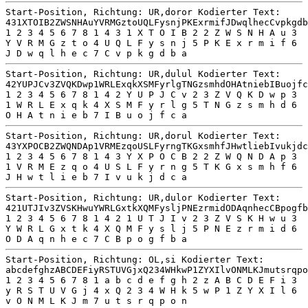
Start-Position, Richtung: UR,doror Kodierter Text:
431XTOIB2ZWSNHAuYVRMGztoUQLFysnjPKExrmifJDwqlhecCvpkgdb
1 2 3 4 5 6 7 8 1 4 3 1 X T O I B 2 2 Z W S N H A u 3
Y V R M G z t o 4 U Q L F y s n j 5 P K E x r m i f 6
J D w q l h e c 7 C v p k g d b a
Start-Position, Richtung: UR,dulul Kodierter Text:
42YUPJCv3ZVQKDwp1WRLExqkXSMFyrlgTNGzsmhdOHAtniebIBuojfc
1 2 3 4 5 6 7 8 1 4 2 Y U P J C v 2 3 Z V Q K D w p 3
1 W R L E x q k 4 X S M F y r l g 5 T N G z s m h d 6
O H A t n i e b 7 I B u o j f c a
Start-Position, Richtung: UR,dorul Kodierter Text:
43YXPOCB2ZWQNDAp1VRMEzqoUSLFyrngTKGxsmhfJHwtliebIvukjdc
1 2 3 4 5 6 7 8 1 4 3 Y X P O C B 2 2 Z W Q N D A p 3
1 V R M E z q o 4 U S L F y r n g 5 T K G x s m h f 6
J H w t l i e b 7 I v u k j d c a
Start-Position, Richtung: UR,dulor Kodierter Text:
421UTJIv3ZVSKHwuYWRLGxtkXQMFysljPNEzrmidODAqnhecCBpogfb
1 2 3 4 5 6 7 8 1 4 2 1 U T J I v 2 3 Z V S K H w u 3
Y W R L G x t k 4 X Q M F y s l j 5 P N E z r m i d 6
O D A q n h e c 7 C B p o g f b a
Start-Position, Richtung: OL,si Kodierter Text:
abcdefghzABCDEFiyRSTUVGjxQ234WHkwP1ZYXIlvONMLKJmutsrqpo
1 2 3 4 5 6 7 8 1 a b c d e f g h 2 z A B C D E F i 3
y R S T U V G j 4 x Q 2 3 4 W H k 5 w P 1 Z Y X I l 6
v O N M L K J m 7 u t s r q p o n