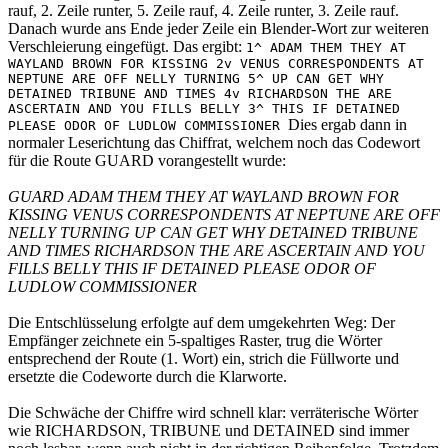
rauf, 2. Zeile runter, 5. Zeile rauf, 4. Zeile runter, 3. Zeile rauf.
Danach wurde ans Ende jeder Zeile ein Blender-Wort zur weiteren
Verschleierung eingefügt. Das ergibt:
1^ ADAM THEM THEY AT
WAYLAND BROWN FOR KISSING 2v VENUS CORRESPONDENTS AT
NEPTUNE ARE OFF NELLY TURNING 5^ UP CAN GET WHY
DETAINED TRIBUNE AND TIMES 4v RICHARDSON THE ARE
ASCERTAIN AND YOU FILLS BELLY 3^ THIS IF DETAINED
Dies ergab dann in
PLEASE ODOR OF LUDLOW COMMISSIONER
normaler Leserichtung das Chiffrat, welchem noch das Codewort
für die Route GUARD vorangestellt wurde:
GUARD ADAM THEM THEY AT WAYLAND BROWN FOR
KISSING VENUS CORRESPONDENTS AT NEPTUNE ARE OFF
NELLY TURNING UP CAN GET WHY DETAINED TRIBUNE
AND TIMES RICHARDSON THE ARE ASCERTAIN AND YOU
FILLS BELLY THIS IF DETAINED PLEASE ODOR OF
LUDLOW COMMISSIONER
Die Entschlüsselung erfolgte auf dem umgekehrten Weg: Der
Empfänger zeichnete ein 5-spaltiges Raster, trug die Wörter
entsprechend der Route (1. Wort) ein, strich die Füllworte und
ersetzte die Codeworte durch die Klarworte.
Die Schwäche der Chiffre wird schnell klar: verräterische Wörter
wie RICHARDSON, TRIBUNE und DETAINED sind immer