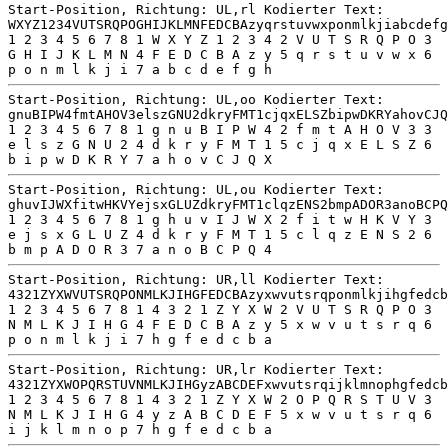
Start-Position, Richtung: UL,rl Kodierter Text:
WXYZ1234VUTSRQPOGHIJKLMNFEDCBAzyqrstuvwxponmlkjiabcdefg
1 2 3 4 5 6 7 8 1 W X Y Z 1 2 3 4 2 V U T S R Q P O 3
G H I J K L M N 4 F E D C B A z y 5 q r s t u v w x 6
p o n m l k j i 7 a b c d e f g h
Start-Position, Richtung: UL,oo Kodierter Text:
gnuBIPW4fmtAHOV3elszGNU2dkryFMT1cjqxELSZbipwDKRYahovCJQ
1 2 3 4 5 6 7 8 1 g n u B I P W 4 2 f m t A H O V 3 3
e l s z G N U 2 4 d k r y F M T 1 5 c j q x E L S Z 6
b i p w D K R Y 7 a h o v C J Q X
Start-Position, Richtung: UL,ou Kodierter Text:
ghuvIJWXfitwHKVYejsxGLUZdkryFMT1clqzENS2bmpADOR3anoBCPQ
1 2 3 4 5 6 7 8 1 g h u v I J W X 2 f i t w H K V Y 3
e j s x G L U Z 4 d k r y F M T 1 5 c l q z E N S 2 6
b m p A D O R 3 7 a n o B C P Q 4
Start-Position, Richtung: UR,ll Kodierter Text:
4321ZYXWVUTSRQPONMLKJIHGFEDCBAzyxwvutsrqponmlkjihgfedcb
1 2 3 4 5 6 7 8 1 4 3 2 1 Z Y X W 2 V U T S R Q P O 3
N M L K J I H G 4 F E D C B A z y 5 x w v u t s r q 6
p o n m l k j i 7 h g f e d c b a
Start-Position, Richtung: UR,lr Kodierter Text:
4321ZYXWOPQRSTUVNMLKJIHGyzABCDEFxwvutsrqijklmnophgfedcb
1 2 3 4 5 6 7 8 1 4 3 2 1 Z Y X W 2 O P Q R S T U V 3
N M L K J I H G 4 y z A B C D E F 5 x w v u t s r q 6
i j k l m n o p 7 h g f e d c b a