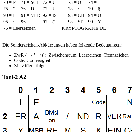
70
=
P
71
=
SCH
72
=
Ü
73
=
Q
74
=
J
75
=
"
76
=
D
77
=
U
78
=
/
79
=
§
90
=
F
91
=
VER
92
=
IS
93
=
CH
94
=
Ö
95
=
:
96
=
.
97
=
()
98
=
SE
99
=
Y
75 = Leerzeichen
KRYPTOGRAFIE.DE
Die Sonderzeichen-Abkürzungen haben folgende Bedeutungen:
ZwR / _ / " " / ( ): Zwischenraum, Leerzeichen, Trennzeichen
Code: Codiersignal
Zi.: Ziffern folgen
Toni-2 A2