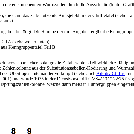
nten die entsprechenden Wurmzahlen durch die Ausschnitte (in der Graf
, die dann das zu benutzende Anlegefeld in der Chiffretafel (siehe Tab
gepunkt.
ngaben benötigt. Die Summe der drei Angaben ergibt die Kenngruppe
eil A (siehe weiter unten)
 aus Kenngruppentafel Teil B
sch beweisbar sicher, solange die Zufallszahlen-Teil wirklich zufällig 
e Zahlenkolonne aus der Substitutionstabellen-Kodierung und Wurmzah
l des Übertrages miteinander verknüpft (siehe auch
Additiv Chiffre
mit 
en 001) und wurde 1975 in der Dienstvorschrift GVS-ZCO/122/75 festge
rsprungszahlenkolonne, welche dann meist in Fünfergruppen eingeteil