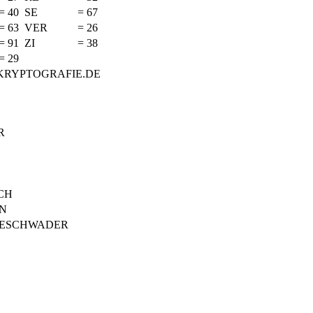
=
40
SE
=
67
=
63
VER
=
26
=
91
ZI
=
38
=
29
KRYPTOGRAFIE.DE
R
CH
N
ESCHWADER