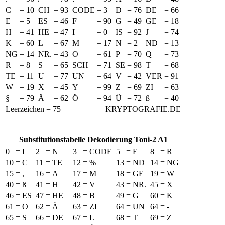
C
=
10
CH
=
93
CODE
=
3
D
=
76
DE
=
66
E
=
5
ES
=
46
F
=
90
G
=
49
GE
=
18
H
=
41
HE
=
47
I
=
0
IS
=
92
J
=
74
K
=
60
L
=
67
M
=
17
N
=
2
ND
=
13
NG
=
14
NR.
=
43
O
=
61
P
=
70
Q
=
73
R
=
8
S
=
65
SCH
=
71
SE
=
98
T
=
68
TE
=
11
U
=
77
UN
=
64
V
=
42
VER
=
91
W
=
19
X
=
45
Y
=
99
Z
=
69
ZI
=
63
§
=
79
Ä
=
62
Ö
=
94
Ü
=
72
ß
=
40
Leerzeichen = 75
KRYPTOGRAFIE.DE
Substitutionstabelle Dekodierung Toni-2 A1
0
=
I
2
=
N
3
=
CODE
5
=
E
8
=
R
10
=
C
11
=
TE
12
=
%
13
=
ND
14
=
NG
15
=
,
16
=
A
17
=
M
18
=
GE
19
=
W
40
=
ß
41
=
H
42
=
V
43
=
NR.
45
=
X
46
=
ES
47
=
HE
48
=
B
49
=
G
60
=
K
61
=
O
62
=
Ä
63
=
ZI
64
=
UN
64
=
-
65
=
S
66
=
DE
67
=
L
68
=
T
69
=
Z