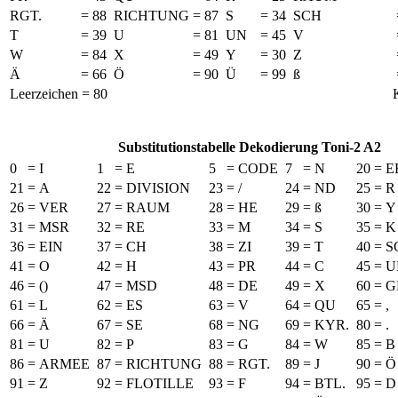
RGT.
=
88
RICHTUNG
=
87
S
=
34
SCH
T
=
39
U
=
81
UN
=
45
V
W
=
84
X
=
49
Y
=
30
Z
Ä
=
66
Ö
=
90
Ü
=
99
ß
Leerzeichen = 80
Substitutionstabelle Dekodierung Toni-2 A2
0
=
I
1
=
E
5
=
CODE
7
=
N
20
=
E
21
=
A
22
=
DIVISION
23
=
/
24
=
ND
25
=
R
26
=
VER
27
=
RAUM
28
=
HE
29
=
ß
30
=
Y
31
=
MSR
32
=
RE
33
=
M
34
=
S
35
=
K
36
=
EIN
37
=
CH
38
=
ZI
39
=
T
40
=
S
41
=
O
42
=
H
43
=
PR
44
=
C
45
=
U
46
=
()
47
=
MSD
48
=
DE
49
=
X
60
=
G
61
=
L
62
=
ES
63
=
V
64
=
QU
65
=
,
66
=
Ä
67
=
SE
68
=
NG
69
=
KYR.
80
=
.
81
=
U
82
=
P
83
=
G
84
=
W
85
=
B
86
=
ARMEE
87
=
RICHTUNG
88
=
RGT.
89
=
J
90
=
Ö
91
=
Z
92
=
FLOTILLE
93
=
F
94
=
BTL.
95
=
D