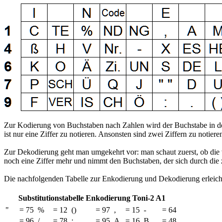
Zur Kodierung von Buchstaben nach Zahlen wird der Buchstabe in der T
ist nur eine Ziffer zu notieren. Ansonsten sind zwei Ziffern zu notiere
Zur Dekodierung geht man umgekehrt vor: man schaut zuerst, ob die v
noch eine Ziffer mehr und nimmt den Buchstaben, der sich durch die z
Die nachfolgenden Tabelle zur Enkodierung und Dekodierung erleich
Substitutionstabelle Enkodierung Toni-2 A1
"
=
75
%
=
12
()
=
97
,
=
15
-
=
64
.
=
96
/
=
78
:
=
95
A
=
16
B
=
48