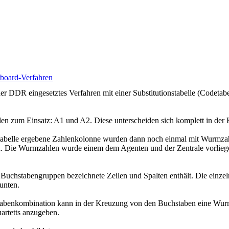
rboard-Verfahren
r DDR eingesetztes Verfahren mit einer Substitutionstabelle (Codetabel
llen zum Einsatz: A1 und A2. Diese unterscheiden sich komplett in der
nstabelle ergebene Zahlenkolonne wurden dann noch einmal mit Wurmzahl
en. Die Wurmzahlen wurde einem dem Agenten und der Zentrale vorliege
it Buchstabengruppen bezeichnete Zeilen und Spalten enthält. Die einzel
 unten.
stabenkombination kann in der Kreuzung von den Buchstaben eine Wur
rtetts anzugeben.