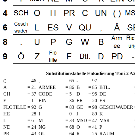
Substitutionstabelle Enkodierung Toni-2 A
()
=
46
,
=
65
-
=
97
.
A
=
21
ARMEE
=
86
B
=
85
BTL.
CH
=
37
CODE
=
5
D
=
95
DE
E
=
1
EIN
=
36
ER
=
20
ES
FLOTILLE
=
92
G
=
83
GE
=
98
GESCHWADER
HE
=
28
I
=
0
J
=
89
K
L
=
61
M
=
33
MSD
=
47
MSR
ND
=
24
NG
=
68
O
=
41
P
PR
=
43
QU
=
64
R
=
25
RAUM