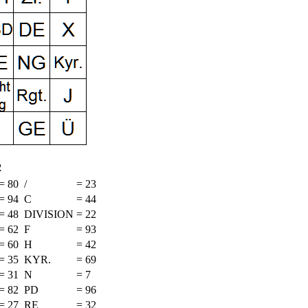
2
=
80
/
=
23
=
94
C
=
44
=
48
DIVISION
=
22
=
62
F
=
93
=
60
H
=
42
=
35
KYR.
=
69
=
31
N
=
7
=
82
PD
=
96
=
27
RE
=
32