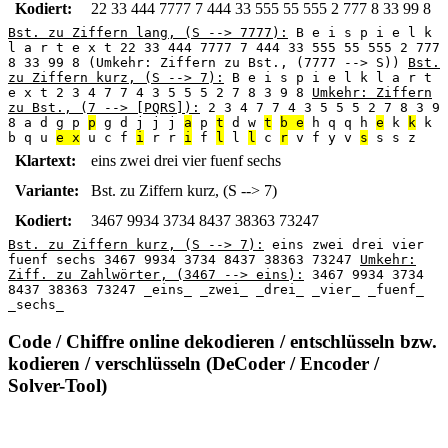
Kodiert:
22 33 444 7777 7 444 33 555 55 555 2 777 8 33 99 8
Bst. zu Ziffern lang, (S --> 7777):
B e i s p i e l k
l a r t e x t 22 33 444 7777 7 444 33 555 55 555 2 777
8 33 99 8 (Umkehr: Ziffern zu Bst., (7777 --> S))
Bst.
zu Ziffern kurz, (S --> 7):
B e i s p i e l k l a r t
e x t 2 3 4 7 7 4 3 5 5 5 2 7 8 3 9 8
Umkehr: Ziffern
zu Bst., (7 --> [PQRS]):
2 3 4 7 7 4 3 5 5 5 2 7 8 3 9
8 a d g p
p
g d j j j
a
p
t
d w
t
b e
h q q h
e
k
k
k
b q u
e x
u c f
i
r r
i
f
l
l
l
c
r
v f y v
s
s s z
Klartext:
eins zwei drei vier fuenf sechs
Variante:
Bst. zu Ziffern kurz, (S --> 7)
Kodiert:
3467 9934 3734 8437 38363 73247
Bst. zu Ziffern kurz, (S --> 7):
eins zwei drei vier
fuenf sechs 3467 9934 3734 8437 38363 73247
Umkehr:
Ziff. zu Zahlwörter, (3467 --> eins):
3467 9934 3734
8437 38363 73247 _eins_ _zwei_ _drei_ _vier_ _fuenf_
_sechs_
Code / Chiffre online dekodieren / entschlüsseln bzw.
kodieren / verschlüsseln (DeCoder / Encoder /
Solver-Tool)