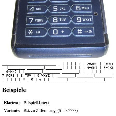
__________________________ | | | | | 1 | 2=ABC | 3=DEF
| |________|________|________| | | | | | 4=GHI | 5=JKL
| 6=MNO | |________|________|________| | | | | |
7=PQRS | 8=TUV | 9=WXYZ | |________|________|________|
| | | | | * | 0 | # | |________|________|________|
Beispiele
Klartext:
Beispielklartext
Variante:
Bst. zu Ziffern lang, (S --> 7777)