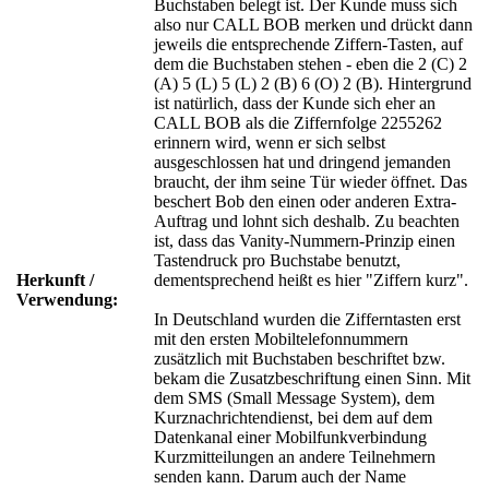
Buchstaben belegt ist. Der Kunde muss sich
also nur CALL BOB merken und drückt dann
jeweils die entsprechende Ziffern-Tasten, auf
dem die Buchstaben stehen - eben die 2 (C) 2
(A) 5 (L) 5 (L) 2 (B) 6 (O) 2 (B). Hintergrund
ist natürlich, dass der Kunde sich eher an
CALL BOB als die Ziffernfolge 2255262
erinnern wird, wenn er sich selbst
ausgeschlossen hat und dringend jemanden
braucht, der ihm seine Tür wieder öffnet. Das
beschert Bob den einen oder anderen Extra-
Auftrag und lohnt sich deshalb. Zu beachten
ist, dass das Vanity-Nummern-Prinzip einen
Tastendruck pro Buchstabe benutzt,
Herkunft /
dementsprechend heißt es hier "Ziffern kurz".
Verwendung:
In Deutschland wurden die Zifferntasten erst
mit den ersten Mobiltelefonnummern
zusätzlich mit Buchstaben beschriftet bzw.
bekam die Zusatzbeschriftung einen Sinn. Mit
dem SMS (Small Message System), dem
Kurznachrichtendienst, bei dem auf dem
Datenkanal einer Mobilfunkverbindung
Kurzmitteilungen an andere Teilnehmern
senden kann. Darum auch der Name