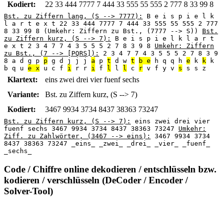
Kodiert:
22 33 444 7777 7 444 33 555 55 555 2 777 8 33 99 8
Bst. zu Ziffern lang, (S --> 7777):
B e i s p i e l k
l a r t e x t 22 33 444 7777 7 444 33 555 55 555 2 777
8 33 99 8 (Umkehr: Ziffern zu Bst., (7777 --> S))
Bst.
zu Ziffern kurz, (S --> 7):
B e i s p i e l k l a r t
e x t 2 3 4 7 7 4 3 5 5 5 2 7 8 3 9 8
Umkehr: Ziffern
zu Bst., (7 --> [PQRS]):
2 3 4 7 7 4 3 5 5 5 2 7 8 3 9
8 a d g p
p
g d j j j
a
p
t
d w
t
b e
h q q h
e
k
k
k
b q u
e x
u c f
i
r r
i
f
l
l
l
c
r
v f y v
s
s s z
Klartext:
eins zwei drei vier fuenf sechs
Variante:
Bst. zu Ziffern kurz, (S --> 7)
Kodiert:
3467 9934 3734 8437 38363 73247
Bst. zu Ziffern kurz, (S --> 7):
eins zwei drei vier
fuenf sechs 3467 9934 3734 8437 38363 73247
Umkehr:
Ziff. zu Zahlwörter, (3467 --> eins):
3467 9934 3734
8437 38363 73247 _eins_ _zwei_ _drei_ _vier_ _fuenf_
_sechs_
Code / Chiffre online dekodieren / entschlüsseln bzw.
kodieren / verschlüsseln (DeCoder / Encoder /
Solver-Tool)