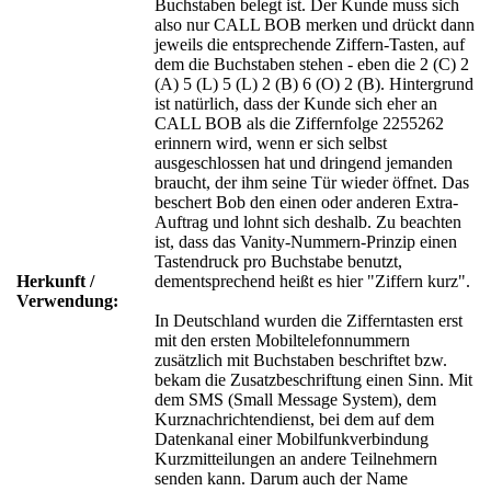
Buchstaben belegt ist. Der Kunde muss sich
also nur CALL BOB merken und drückt dann
jeweils die entsprechende Ziffern-Tasten, auf
dem die Buchstaben stehen - eben die 2 (C) 2
(A) 5 (L) 5 (L) 2 (B) 6 (O) 2 (B). Hintergrund
ist natürlich, dass der Kunde sich eher an
CALL BOB als die Ziffernfolge 2255262
erinnern wird, wenn er sich selbst
ausgeschlossen hat und dringend jemanden
braucht, der ihm seine Tür wieder öffnet. Das
beschert Bob den einen oder anderen Extra-
Auftrag und lohnt sich deshalb. Zu beachten
ist, dass das Vanity-Nummern-Prinzip einen
Tastendruck pro Buchstabe benutzt,
Herkunft /
dementsprechend heißt es hier "Ziffern kurz".
Verwendung:
In Deutschland wurden die Zifferntasten erst
mit den ersten Mobiltelefonnummern
zusätzlich mit Buchstaben beschriftet bzw.
bekam die Zusatzbeschriftung einen Sinn. Mit
dem SMS (Small Message System), dem
Kurznachrichtendienst, bei dem auf dem
Datenkanal einer Mobilfunkverbindung
Kurzmitteilungen an andere Teilnehmern
senden kann. Darum auch der Name