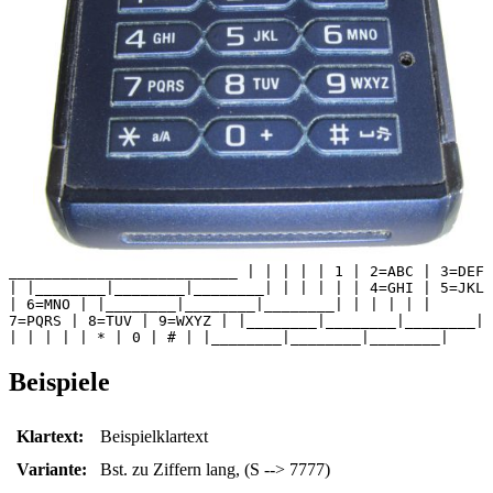
__________________________ | | | | | 1 | 2=ABC | 3=DEF
| |________|________|________| | | | | | 4=GHI | 5=JKL
| 6=MNO | |________|________|________| | | | | |
7=PQRS | 8=TUV | 9=WXYZ | |________|________|________|
| | | | | * | 0 | # | |________|________|________|
Beispiele
Klartext:
Beispielklartext
Variante:
Bst. zu Ziffern lang, (S --> 7777)