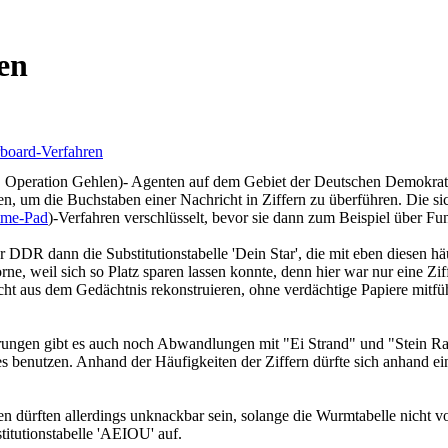
en
rboard-Verfahren
 Operation Gehlen)- Agenten auf dem Gebiet der Deutschen Demokrati
len, um die Buchstaben einer Nachricht in Ziffern zu überführen. Die s
ime-Pad
)-Verfahren verschlüsselt, bevor sie dann zum Beispiel über F
r DDR dann die Substitutionstabelle 'Dein Star', die mit eben diesen 
e, weil sich so Platz sparen lassen konnte, denn hier war nur eine Zif
leicht aus dem Gedächtnis rekonstruieren, ohne verdächtige Papiere mi
en gibt es auch noch Abwandlungen mit "Ei Strand" und "Stein Rad",
es benutzen. Anhand der Häufigkeiten der Ziffern dürfte sich anhand ei
n dürften allerdings unknackbar sein, solange die Wurmtabelle nicht v
titutionstabelle 'AEIOU' auf.