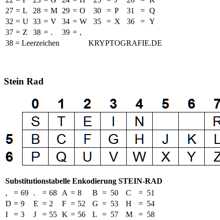
27
=
L
28
=
M
29
=
O
30
=
P
31
=
Q
32
=
U
33
=
V
34
=
W
35
=
X
36
=
Y
37
=
Z
38
=
.
39
=
,
38 = Leerzeichen
KRYPTOGRAFIE.DE
Stein Rad
Substitutionstabelle Enkodierung STEIN-RAD
,
=
69
.
=
68
A
=
8
B
=
50
C
=
51
D
=
9
E
=
2
F
=
52
G
=
53
H
=
54
I
=
3
J
=
55
K
=
56
L
=
57
M
=
58