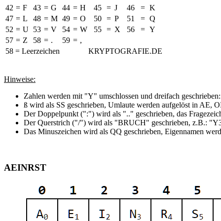
42
=
F
43
=
G
44
=
H
45
=
J
46
=
K
47
=
L
48
=
M
49
=
O
50
=
P
51
=
Q
52
=
U
53
=
V
54
=
W
55
=
X
56
=
Y
57
=
Z
58
=
.
59
=
,
58 = Leerzeichen
KRYPTOGRAFIE.DE
Hinweise:
Zahlen werden mit "Y" umschlossen und dreifach geschrieben:
ß wird als SS geschrieben, Umlaute werden aufgelöst in AE, 
Der Doppelpunkt (":") wird als ".." geschrieben, das Frageze
Der Querstrich ("/") wird als "BRUCH" geschrieben, z.B.
Das Minuszeichen wird als QQ geschrieben, Eigennamen werde
AEINRST