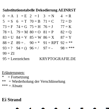
Substitutionstabelle Dekodierung AEINRST
0
=
A
1
=
E
2
=
I
3
=
N
4
=
R
5
=
S
6
=
T
70
=
B
71
=
C
72
=
D
73
=
F
74
=
G
75
=
H
76
=
J
77
=
K
78
=
L
79
=
M
80
=
O
81
=
P
82
=
Q
83
=
U
84
=
V
85
=
W
86
=
X
87
=
Y
88
=
Z
89
=
.
90
=
*
91
=
RPT
92
=
**
93
=
?
94
=
()
96
=
/
97
=
-
98
=
***
99
=
ZI
95 = Leerzeichen
KRYPTOGRAFIE.DE
Erläuterungen:
* = Fortsetzung
** = Wiederholung der Verschlüsselung
*** = Absatz
Ei Strand