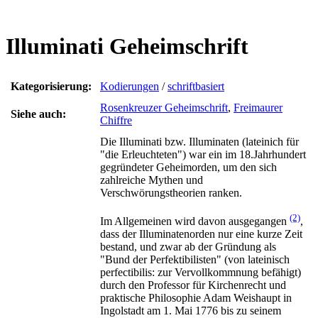
Illuminati Geheimschrift
Kategorisierung:
Kodierungen
/
schriftbasiert
Rosenkreuzer Geheimschrift
,
Freimaurer
Siehe auch:
Chiffre
Die Illuminati bzw. Illuminaten (lateinich für
"die Erleuchteten") war ein im 18.Jahrhundert
gegründeter Geheimorden, um den sich
zahlreiche Mythen und
Verschwörungstheorien ranken.
(2)
Im Allgemeinen wird davon ausgegangen
,
dass der Illuminatenorden nur eine kurze Zeit
bestand, und zwar ab der Gründung als
"Bund der Perfektibilisten" (von lateinisch
perfectibilis: zur Vervollkommnung befähigt)
durch den Professor für Kirchenrecht und
praktische Philosophie Adam Weishaupt in
Ingolstadt am 1. Mai 1776 bis zu seinem