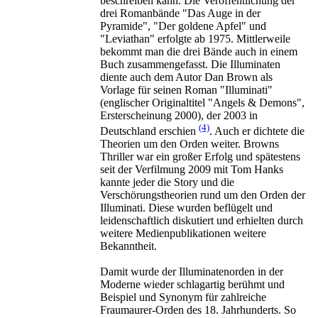
beschreiben kann. Die Veröffentlichung der
drei Romanbände "Das Auge in der
Pyramide", "Der goldene Apfel" und
"Leviathan" erfolgte ab 1975. Mittlerweile
bekommt man die drei Bände auch in einem
Buch zusammengefasst. Die Illuminaten
diente auch dem Autor Dan Brown als
Vorlage für seinen Roman "Illuminati"
(englischer Originaltitel "Angels & Demons",
Ersterscheinung 2000), der 2003 in
(4)
Deutschland erschien
. Auch er dichtete die
Theorien um den Orden weiter. Browns
Thriller war ein großer Erfolg und spätestens
seit der Verfilmung 2009 mit Tom Hanks
kannte jeder die Story und die
Verschörungstheorien rund um den Orden der
Illuminati. Diese wurden beflügelt und
leidenschaftlich diskutiert und erhielten durch
weitere Medienpublikationen weitere
Bekanntheit.
Damit wurde der Illuminatenorden in der
Moderne wieder schlagartig berühmt und
Beispiel und Synonym für zahlreiche
Fraumaurer-Orden des 18. Jahrhunderts. So