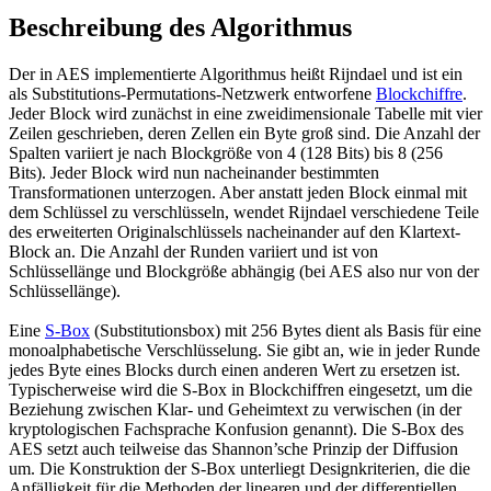
Beschreibung des Algorithmus
Der in AES implementierte Algorithmus heißt Rijndael und ist ein
als Substitutions-Permutations-Netzwerk entworfene
Blockchiffre
.
Jeder Block wird zunächst in eine zweidimensionale Tabelle mit vier
Zeilen geschrieben, deren Zellen ein Byte groß sind. Die Anzahl der
Spalten variiert je nach Blockgröße von 4 (128 Bits) bis 8 (256
Bits). Jeder Block wird nun nacheinander bestimmten
Transformationen unterzogen. Aber anstatt jeden Block einmal mit
dem Schlüssel zu verschlüsseln, wendet Rijndael verschiedene Teile
des erweiterten Originalschlüssels nacheinander auf den Klartext-
Block an. Die Anzahl der Runden variiert und ist von
Schlüssellänge und Blockgröße abhängig (bei AES also nur von der
Schlüssellänge).
Eine
S-Box
(Substitutionsbox) mit 256 Bytes dient als Basis für eine
monoalphabetische Verschlüsselung. Sie gibt an, wie in jeder Runde
jedes Byte eines Blocks durch einen anderen Wert zu ersetzen ist.
Typischerweise wird die S-Box in Blockchiffren eingesetzt, um die
Beziehung zwischen Klar- und Geheimtext zu verwischen (in der
kryptologischen Fachsprache Konfusion genannt). Die S-Box des
AES setzt auch teilweise das Shannon’sche Prinzip der Diffusion
um. Die Konstruktion der S-Box unterliegt Designkriterien, die die
Anfälligkeit für die Methoden der linearen und der differentiellen