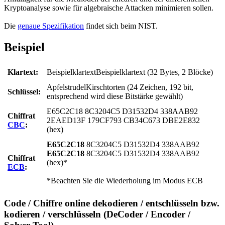
Kryptoanalyse sowie für algebraische Attacken minimieren sollen.
Die
genaue Spezifikation
findet sich beim NIST.
Beispiel
Klartext:
BeispielklartextBeispielklartext (32 Bytes, 2 Blöcke)
ApfelstrudelKirschtorten (24 Zeichen, 192 bit,
Schlüssel:
entsprechend wird diese Bitstärke gewählt)
E65C2C18 8C3204C5 D31532D4 338AAB92
Chiffrat
2EAED13F 179CF793 CB34C673 DBE2E832
CBC
:
(hex)
E65C2C18
8C3204C5 D31532D4 338AAB92
E65C2C18
8C3204C5 D31532D4 338AAB92
Chiffrat
(hex)*
ECB
:
*Beachten Sie die Wiederholung im Modus ECB
Code / Chiffre online dekodieren / entschlüsseln bzw.
kodieren / verschlüsseln (DeCoder / Encoder /