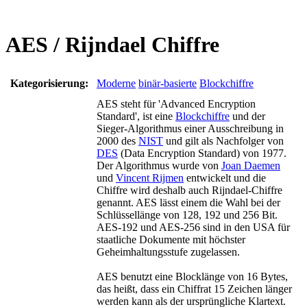
AES / Rijndael Chiffre
Kategorisierung:
Moderne
binär-basierte
Blockchiffre
AES steht für 'Advanced Encryption
Standard', ist eine
Blockchiffre
und der
Sieger-Algorithmus einer Ausschreibung in
2000 des
NIST
und gilt als Nachfolger von
DES
(Data Encryption Standard) von 1977.
Der Algorithmus wurde von
Joan Daemen
und
Vincent Rijmen
entwickelt und die
Chiffre wird deshalb auch Rijndael-Chiffre
genannt. AES lässt einem die Wahl bei der
Schlüssellänge von 128, 192 und 256 Bit.
AES-192 und AES-256 sind in den USA für
staatliche Dokumente mit höchster
Geheimhaltungsstufe zugelassen.
AES benutzt eine Blocklänge von 16 Bytes,
das heißt, dass ein Chiffrat 15 Zeichen länger
werden kann als der ursprüngliche Klartext.