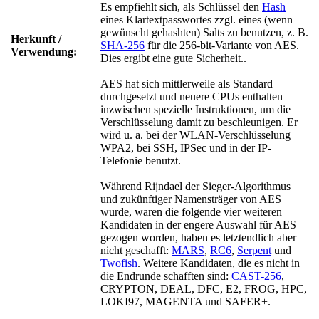
Es empfiehlt sich, als Schlüssel den
Hash
eines Klartextpasswortes zzgl. eines (wenn
gewünscht gehashten) Salts zu benutzen, z. B.
Herkunft /
SHA-256
für die 256-bit-Variante von AES.
Verwendung:
Dies ergibt eine gute Sicherheit..
AES hat sich mittlerweile als Standard
durchgesetzt und neuere CPUs enthalten
inzwischen spezielle Instruktionen, um die
Verschlüsselung damit zu beschleunigen. Er
wird u. a. bei der WLAN-Verschlüsselung
WPA2, bei SSH, IPSec und in der IP-
Telefonie benutzt.
Während Rijndael der Sieger-Algorithmus
und zukünftiger Namensträger von AES
wurde, waren die folgende vier weiteren
Kandidaten in der engere Auswahl für AES
gezogen worden, haben es letztendlich aber
nicht geschafft:
MARS
,
RC6
,
Serpent
und
Twofish
. Weitere Kandidaten, die es nicht in
die Endrunde schafften sind:
CAST-256
,
CRYPTON, DEAL, DFC, E2, FROG, HPC,
LOKI97, MAGENTA und SAFER+.