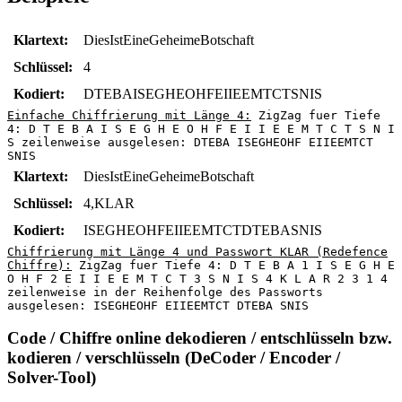
Klartext:
DiesIstEineGeheimeBotschaft
Schlüssel:
4
Kodiert:
DTEBAISEGHEOHFEIIEEMTCTSNIS
Einfache Chiffrierung mit Länge 4:
ZigZag fuer Tiefe
4: D T E B A I S E G H E O H F E I I E E M T C T S N I
S zeilenweise ausgelesen: DTEBA ISEGHEOHF EIIEEMTCT
SNIS
Klartext:
DiesIstEineGeheimeBotschaft
Schlüssel:
4,KLAR
Kodiert:
ISEGHEOHFEIIEEMTCTDTEBASNIS
Chiffrierung mit Länge 4 und Passwort KLAR (Redefence
Chiffre):
ZigZag fuer Tiefe 4: D T E B A 1 I S E G H E
O H F 2 E I I E E M T C T 3 S N I S 4 K L A R 2 3 1 4
zeilenweise in der Reihenfolge des Passworts
ausgelesen: ISEGHEOHF EIIEEMTCT DTEBA SNIS
Code / Chiffre online dekodieren / entschlüsseln bzw.
kodieren / verschlüsseln (DeCoder / Encoder /
Solver-Tool)