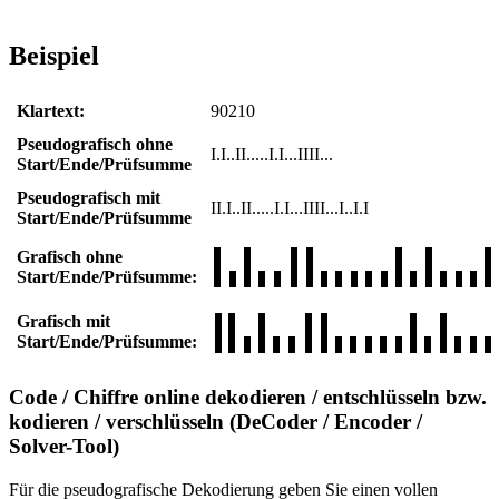
Beispiel
Klartext:
90210
Pseudografisch ohne
I.I..II.....I.I...IIII...
Start/Ende/Prüfsumme
Pseudografisch mit
II.I..II.....I.I...IIII...I..I.I
Start/Ende/Prüfsumme
Grafisch ohne
Start/Ende/Prüfsumme:
Grafisch mit
Start/Ende/Prüfsumme:
Code / Chiffre online dekodieren / entschlüsseln bzw.
kodieren / verschlüsseln (DeCoder / Encoder /
Solver-Tool)
Für die pseudografische Dekodierung geben Sie einen vollen