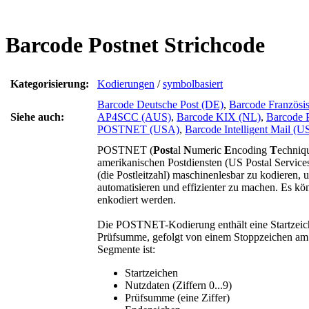
Barcode Postnet Strichcode
Kategorisierung:
Kodierungen
/
symbolbasiert
Barcode Deutsche Post (DE)
,
Barcode Französis
Siehe auch:
AP4SCC (AUS)
,
Barcode KIX (NL)
,
Barcode 
POSTNET (USA)
,
Barcode Intelligent Mail (U
POSTNET (
Post
al
N
umeric
E
ncoding
T
echniq
amerikanischen Postdiensten (US Postal Service
(die Postleitzahl) maschinenlesbar zu kodieren, 
automatisieren und effizienter zu machen. Es kön
enkodiert werden.
Die POSTNET-Kodierung enthält eine Startzeic
Prüfsumme, gefolgt von einem Stoppzeichen am
Segmente ist:
Startzeichen
Nutzdaten (Ziffern 0...9)
Prüfsumme (eine Ziffer)