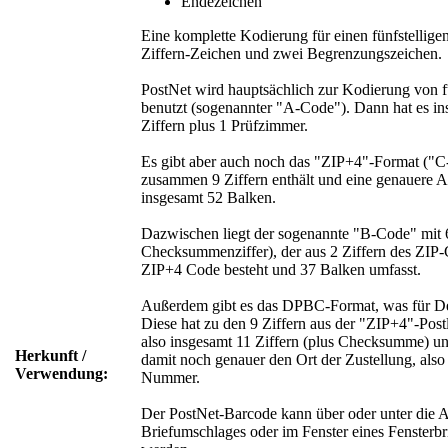
Endezeichen
Eine komplette Kodierung für einen fünfstellige
Ziffern-Zeichen und zwei Begrenzungszeichen.
PostNet wird hauptsächlich zur Kodierung von fü
benutzt (sogenannter "A-Code"). Dann hat es in
Ziffern plus 1 Prüfzimmer.
Es gibt aber auch noch das "ZIP+4"-Format ("C-
zusammen 9 Ziffern enthält und eine genauere Ad
insgesamt 52 Balken.
Dazwischen liegt der sogenannte "B-Code" mit 6
Checksummenziffer), der aus 2 Ziffern des ZIP-
ZIP+4 Code besteht und 37 Balken umfasst.
Außerdem gibt es das DPBC-Format, was für Del
Diese hat zu den 9 Ziffern aus der "ZIP+4"-Pos
also insgesamt 11 Ziffern (plus Checksumme) un
Herkunft /
damit noch genauer den Ort der Zustellung, als
Verwendung:
Nummer.
Der PostNet-Barcode kann über oder unter die A
Briefumschlages oder im Fenster eines Fensterb