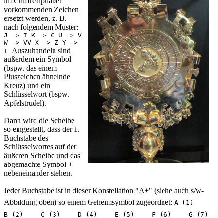
im Chiffrealphabet
vorkommenden Zeichen
ersetzt werden, z. B.
nach folgendem Muster:
J -> I K -> C U -> V
W -> VV X -> Z Y ->
Auszuhandeln sind
I
außerdem ein Symbol
(bspw. das einem
Pluszeichen ähnelnde
Kreuz) und ein
Schlüsselwort (bspw.
Apfelstrudel).
Dann wird die Scheibe
so eingestellt, dass der 1.
Buchstabe des
Schlüsselwortes auf der
äußeren Scheibe und das
abgemachte Symbol +
nebeneinander stehen.
Jeder Buchstabe ist in dieser Konstellation "A+" (siehe auch s/w-
Abbildung oben) so einem Geheimsymbol zugeordnet:
A (1)
B (2)
C (3)
D (4)
E (5)
F (6)
G (7)