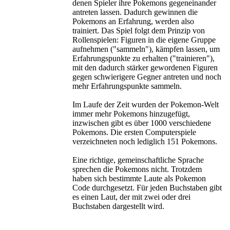
denen Spieler ihre Pokemons gegeneinander
antreten lassen. Dadurch gewinnen die
Pokemons an Erfahrung, werden also
trainiert. Das Spiel folgt dem Prinzip von
Rollenspielen: Figuren in die eigene Gruppe
aufnehmen ("sammeln"), kämpfen lassen, um
Erfahrungspunkte zu erhalten ("trainieren"),
mit den dadurch stärker gewordenen Figuren
gegen schwierigere Gegner antreten und noch
mehr Erfahrungspunkte sammeln.
Im Laufe der Zeit wurden der Pokemon-Welt
immer mehr Pokemons hinzugefügt,
inzwischen gibt es über 1000 verschiedene
Pokemons. Die ersten Computerspiele
verzeichneten noch lediglich 151 Pokemons.
Eine richtige, gemeinschaftliche Sprache
sprechen die Pokemons nicht. Trotzdem
haben sich bestimmte Laute als Pokemon
Code durchgesetzt. Für jeden Buchstaben gibt
es einen Laut, der mit zwei oder drei
Buchstaben dargestellt wird.