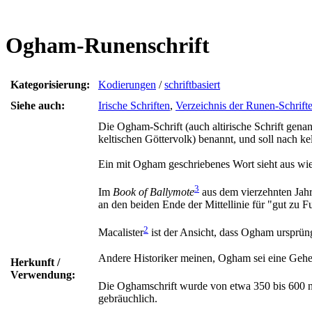
Ogham-Runenschrift
Kategorisierung:
Kodierungen
/
schriftbasiert
Siehe auch:
Irische Schriften
,
Verzeichnis der Runen-Schrift
Die Ogham-Schrift (auch altirische Schrift gen
keltischen Göttervolk) benannt, und soll nach 
Ein mit Ogham geschriebenes Wort sieht aus wie
3
Im
Book of Ballymote
aus dem vierzehnten Jahr
an den beiden Ende der Mittellinie für "gut zu F
2
Macalister
ist der Ansicht, dass Ogham ursprün
Andere Historiker meinen, Ogham sei eine Geheim
Herkunft /
Verwendung:
Die Oghamschrift wurde von etwa 350 bis 600 na
gebräuchlich.