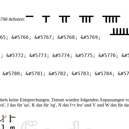
ᚁ ᚂ ᚃ ᚄ 
788 definiert:
ᚊ 
65; &#5766; &#5767; &#5768; &#5769;
1; &#5772; &#5773; &#5774; &#5775; &#5776; &#
᚜
&#5780; &#5781; &#5782; &#5783; &#5784; &#5
Alphabets keine Entsprechungen. Darum wurden folgenden Anpassungen 
eoi', J das für 'ua', K das für 'eg', N das f+r feo' und V und W das für das