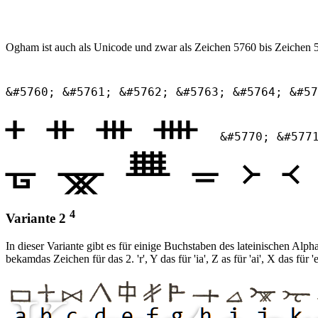
Ogham ist auch als Unicode und zwar als Zeichen 5760 bis Zeichen 5
&#5760; &#5761; &#5762; &#5763; &#5764; &#57
ᚐ ᚑ ᚒ ᚓ
&#5770; &#577
ᚗ ᚘ ᚙ ᚚ ᚛ 
4
Variante 2
In dieser Variante gibt es für einige Buchstaben des lateinischen 
bekamdas Zeichen für das 2. 'r', Y das für 'ia', Z as für 'ai', X das für '