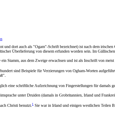
en
annt und dort auch als "Ogam"-Schrift bezeichnet) ist nach dem irisch
keltischer Überlieferung von diesem erfunden worden sein. Im Gällisc
 ein Stamm, aus dem Zweige erwachsen und ist als Inschrift von meist
hundert sind Beispiele für Verzierungen von Ogham-Worten aufgeführ
uß".
glich eine schriftliche Aufzeichnung von Fingerstellungen für damals 
sprache unter Druiden (damals in Grobritannien, Irland und Frankreich 
1
ch Christi benutzt.
Sie war in Irland und einigen westlichen Teilen 