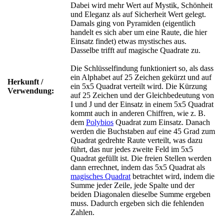
Dabei wird mehr Wert auf Mystik, Schönheit
und Eleganz als auf Sicherheit Wert gelegt.
Damals ging von Pyramiden (eigentlich
handelt es sich aber um eine Raute, die hier
Einsatz findet) etwas mystisches aus.
Dasselbe trifft auf magische Quadrate zu.
Die Schlüsselfindung funktioniert so, als dass
ein Alphabet auf 25 Zeichen gekürzt und auf
Herkunft /
ein 5x5 Quadrat verteilt wird. Die Kürzung
Verwendung:
auf 25 Zeichen und der Gleichbedeutung von
I und J und der Einsatz in einem 5x5 Quadrat
kommt auch in anderen Chiffren, wie z. B.
dem
Polybios
Quadrat zum Einsatz. Danach
werden die Buchstaben auf eine 45 Grad zum
Quadrat gedrehte Raute verteilt, was dazu
führt, das nur jedes zweite Feld im 5x5
Quadrat gefüllt ist. Die freien Stellen werden
dann errechnet, indem das 5x5 Quadrat als
magisches Quadrat
betrachtet wird, indem die
Summe jeder Zeile, jede Spalte und der
beiden Diagonalen dieselbe Summe ergeben
muss. Dadurch ergeben sich die fehlenden
Zahlen.