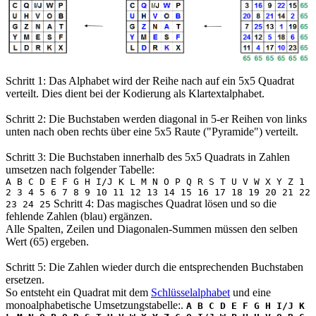
Schritt 1: Das Alphabet wird der Reihe nach auf ein 5x5 Quadrat
verteilt. Dies dient bei der Kodierung als Klartextalphabet.
Schritt 2: Die Buchstaben werden diagonal in 5-er Reihen von links
unten nach oben rechts über eine 5x5 Raute ("Pyramide") verteilt.
Schritt 3: Die Buchstaben innerhalb des 5x5 Quadrats in Zahlen
umsetzen nach folgender Tabelle:
A B C D E F G H I/J K L M N O P Q R S T U V W X Y Z 1
2 3 4 5 6 7 8 9 10 11 12 13 14 15 16 17 18 19 20 21 22
Schritt 4: Das magisches Quadrat lösen und so die
23 24 25
fehlende Zahlen (blau) ergänzen.
Alle Spalten, Zeilen und Diagonalen-Summen müssen den selben
Wert (65) ergeben.
Schritt 5: Die Zahlen wieder durch die entsprechenden Buchstaben
ersetzen.
So entsteht ein Quadrat mit dem
Schlüsselalphabet
und eine
monoalphabetische Umsetzungstabelle:.
A B C D E F G H I/J K