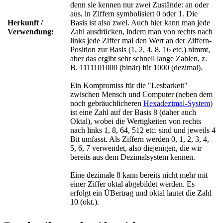
denn sie kennen nur zwei Zustände: an oder
aus, in Ziffern symbolisiert 0 oder 1. Die
Herkunft /
Basis ist also zwei. Auch hier kann man jede
Verwendung:
Zahl ausdrücken, indem man von rechts nach
links jede Ziffer mal den Wert an der Ziffern-
Position zur Basis (1, 2, 4, 8, 16 etc.) nimmt,
aber das ergibt sehr schnell lange Zahlen, z.
B. 1111101000 (binär) für 1000 (dezimal).
Ein Kompromiss für die "Lesbarkeit"
zwischen Mensch und Computer (neben dem
noch gebräuchlicheren
Hexadezimal-System
)
ist eine Zahl auf der Basis 8 (daher auch
Oktal), wobei die Wertigkeiten von rechts
nach links 1, 8, 64, 512 etc. sind und jeweils 4
Bit umfasst. Als Ziffern werden 0, 1, 2, 3, 4,
5, 6, 7 verwendet, also diejenigen, die wir
bereits aus dem Dezimalsystem kennen.
Eine dezimale 8 kann bereits nicht mehr mit
einer Ziffer oktal abgebildet werden. Es
erfolgt ein ÜBertrag und oktal lautet die Zahl
10 (okt.).