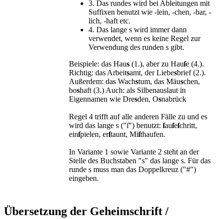
3. Das rundes wird bei Ableitungen mit
Suffixen benutzt wie -lein, -chen, -bar, -
lich, -haft etc.
4. Das lange s wird immer dann
verwendet, wenn es keine Regel zur
Verwendung des runden s gibt.
Beispiele: das Hau
s
(1.), aber zu Hau
ſ
e (4.).
Richtig: das Arbeit
s
amt, der Liebe
s
brief (2.).
Außerdem: das Wach
s
tum, das Mäu
s
chen,
bo
s
haft (3.) Auch: als Silbenauslaut in
Eigennamen wie Dre
s
den, O
s
nabrück
Regel 4 trifft auf alle anderen Fälle zu und es
wird das lange s ("ſ") benutzt:
ſ
au
ſ
e
ſ
chritt,
ein
ſ
pielen, er
ſ
taunt, Mi
ſ
thaufen.
In Variante 1 sowie Variante 2 steht an der
Stelle des Buchstaben "s" das lange s. Für das
runde s muss man das Doppelkreuz ("#")
eingeben.
Übersetzung der Geheimschrift /