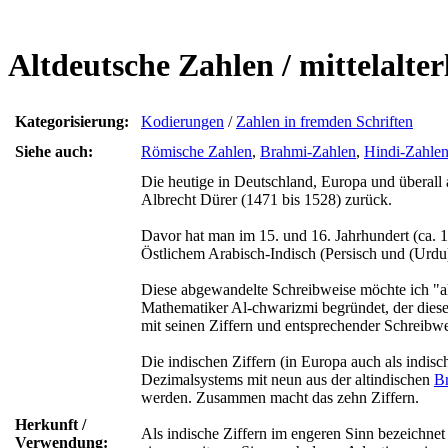
Altdeutsche Zahlen / mittelalter
Kategorisierung:
Kodierungen
/
Zahlen in fremden Schriften
Siehe auch:
Römische Zahlen
,
Brahmi-Zahlen
,
Hindi-Zahle
Die heutige in Deutschland, Europa und überall a
Albrecht Dürer (1471 bis 1528) zurück.
Davor hat man im 15. und 16. Jahrhundert (ca.
Östlichem Arabisch-Indisch (Persisch und (Urdu
Diese abgewandelte Schreibweise möchte ich "altd
Mathematiker Al-chwarizmi begründet, der diese
mit seinen Ziffern und entsprechender Schreibwe
Die indischen Ziffern (in Europa auch als indisc
Dezimalsystems mit neun aus der altindischen
B
werden. Zusammen macht das zehn Ziffern.
Herkunft /
Als indische Ziffern im engeren Sinn bezeichnet
Verwendung: