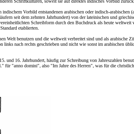
deren Schriftkulturen, soweit sie auf direktes indisches Vorbild zurüc
ch indischem Vorbild entstandenen arabischen oder indisch-arabischen (
rläufern seit dem zehnten Jahrhundert) von der lateinischen und griechi
r vereinheitlichten Schreibform durch den Buchdruck als heute weltwei
Standard etablierten.
hen Welt benutzen und die weltweit verbreitet sind und als arabische Zif
n links nach rechts geschrieben und nicht wie sonst im arabischen übli
5. und 16. Jahrhundert, häufig zur Schreibung von Jahreszahlen benut
 für "anno domini", also "Im Jahre des Herren", was für die christliche