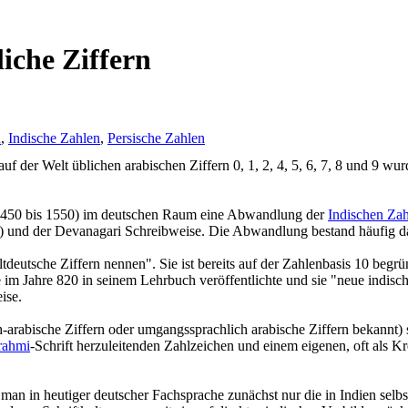
liche Ziffern
n
,
Indische Zahlen
,
Persische Zahlen
uf der Welt üblichen arabischen Ziffern 0, 1, 2, 4, 5, 6, 7, 8 und 9 wur
 1450 bis 1550) im deutschen Raum eine Abwandlung der
Indischen Za
) und der Devanagari Schreibweise. Die Abwandlung bestand häufig dar
eutsche Ziffern nennen". Sie ist bereits auf der Zahlenbasis 10 begrün
 im Jahre 820 in seinem Lehrbuch veröffentlichte und sie "neue indisc
ise.
h-arabische Ziffern oder umgangssprachlich arabische Ziffern bekannt) s
rahmi
-Schrift herzuleitenden Zahlzeichen und einem eigenen, oft als Kr
 man in heutiger deutscher Fachsprache zunächst nur die in Indien selb