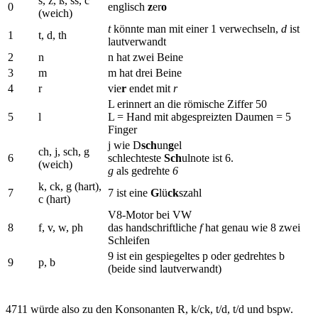
s, z, ß, ss, c
0
englisch
z
er
o
(weich)
t
könnte man mit einer 1 verwechseln,
d
ist
1
t, d, th
lautverwandt
2
n
n hat zwei Beine
3
m
m hat drei Beine
4
r
vie
r
endet mit
r
L erinnert an die römische Ziffer 50
5
l
L = Hand mit abgespreizten Daumen = 5
Finger
j wie D
sch
un
g
el
ch, j, sch, g
6
schlechteste
Sch
ulnote ist 6.
(weich)
g
als gedrehte
6
k, ck, g (hart),
7
7 ist eine
G
lü
ck
szahl
c (hart)
V8-Motor bei VW
8
f, v, w, ph
das handschriftliche
f
hat genau wie 8 zwei
Schleifen
9 ist ein gespiegeltes p oder gedrehtes b
9
p, b
(beide sind lautverwandt)
4711 würde also zu den Konsonanten R, k/ck, t/d, t/d und bspw.