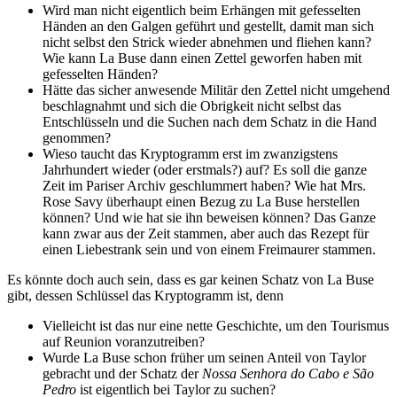
Wird man nicht eigentlich beim Erhängen mit gefesselten
Händen an den Galgen geführt und gestellt, damit man sich
nicht selbst den Strick wieder abnehmen und fliehen kann?
Wie kann La Buse dann einen Zettel geworfen haben mit
gefesselten Händen?
Hätte das sicher anwesende Militär den Zettel nicht umgehend
beschlagnahmt und sich die Obrigkeit nicht selbst das
Entschlüsseln und die Suchen nach dem Schatz in die Hand
genommen?
Wieso taucht das Kryptogramm erst im zwanzigstens
Jahrhundert wieder (oder erstmals?) auf? Es soll die ganze
Zeit im Pariser Archiv geschlummert haben? Wie hat Mrs.
Rose Savy überhaupt einen Bezug zu La Buse herstellen
können? Und wie hat sie ihn beweisen können? Das Ganze
kann zwar aus der Zeit stammen, aber auch das Rezept für
einen Liebestrank sein und von einem Freimaurer stammen.
Es könnte doch auch sein, dass es gar keinen Schatz von La Buse
gibt, dessen Schlüssel das Kryptogramm ist, denn
Vielleicht ist das nur eine nette Geschichte, um den Tourismus
auf Reunion voranzutreiben?
Wurde La Buse schon früher um seinen Anteil von Taylor
gebracht und der Schatz der
Nossa Senhora do Cabo e São
Pedro
ist eigentlich bei Taylor zu suchen?