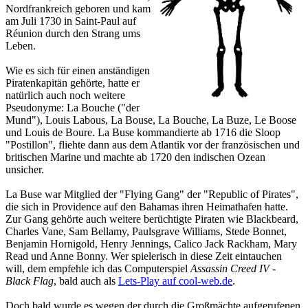
Nordfrankreich geboren und kam
am Juli 1730 in Saint-Paul auf
Réunion durch den Strang ums
Leben.
Wie es sich für einen anständigen
Piratenkapitän gehörte, hatte er
natürlich auch noch weitere
Pseudonyme: La Bouche ("der
Mund"), Louis Labous, La Bouse, La Bouche, La Buze, Le Boose
und Louis de Boure. La Buse kommandierte ab 1716 die Sloop
"Postillon", fliehte dann aus dem Atlantik vor der französischen und
britischen Marine und machte ab 1720 den indischen Ozean
unsicher.
La Buse war Mitglied der "Flying Gang" der "Republic of Pirates",
die sich in Providence auf den Bahamas ihren Heimathafen hatte.
Zur Gang gehörte auch weitere berüchtigte Piraten wie Blackbeard,
Charles Vane, Sam Bellamy, Paulsgrave Williams, Stede Bonnet,
Benjamin Hornigold, Henry Jennings, Calico Jack Rackham, Mary
Read und Anne Bonny. Wer spielerisch in diese Zeit eintauchen
will, dem empfehle ich das Computerspiel
Assassin Creed IV -
Black Flag
, bald auch als
Lets-Play auf cool-web.de
.
Doch bald wurde es wegen der durch die Großmächte aufgerufenen