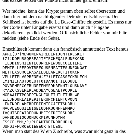
das exakte Setzen der Punkte nicht immer ganz einfach?
Wer möchte, kann das Kryptogramm oben selbst übersetzen und
dann hier mit dem nachfolgender Dekoder entschlüsseln. Der
Schlüssel ist bereits auf die La Buse-Chiffre eingestellt. Es muss nur
der Code unter Eingabe ersetzt und dann auch "Eingabe
dekodieren" geklickt werden. Offensichtliche Fehler von mir bitte
melden (siehe Ende der Seite).
Entschlüsselt kommt dann ein französisch anmutender Text heraus:
APRE(D?)MEWUNEPAIREDEPIJONTIRESKET
(Z?)DOEURSQESEAJTETECHEQALFUNEKCRD
FILDDINSHIENTECUPRENEWUNECULLIERE
DEMIELLEEFOVTREFOUSENFAITESUNEONGAT
METTEXSURUEPASAIEDELAPERCTITOKCN
VPULETPLVSPRENEW(Z?)LETCASSECKRLECH
EMINILFAUTQOEUTTOIDANOITIECOUUE
POVRENPECGERUNEFEMMEDHRENHTLOUSNAVE
RYAZCKSSERERLADOBAYCGEAETPOURLE
NGRAAIETPOREPINGLEOUEIUILETURLWR
EILJNOURLAIREPITERUNCHIENTUPQUN
LENENDELAMERDEBIENTECJEETSURRU
NVOVLENQUILNISEIUDFKUUNFFEMMRQ
IVQUTSEFAIREDUNHMETSEDETESUDRE
DANSDUUIOOUQNDORMIRUNHOMMR
ESSCFLMM(/?)PLFAUTNRENDREUDLQ
UUNDIFFURQECIEEEURTETLESL
Wenn man statt des W ein Z schreibt, was zwar nicht ganz in das