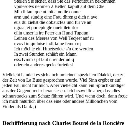
Stellen Sie sicher, dass Sie das Pertotitousn bekommen
vpulesolvs nehmen 2 Betten kaputt auf dem Che
Min il faut qoe ut toit a noitie couue
arm und sündig eine Frau dhrengt dich n ave
eua du ziehst die dobaucfea und für ve an
ngraai et por epingle oueiuileturlor
eiljn unser la ire Peter ein Hund Tupqun
Leinen des Meeres von Well Tecjeet auf ru
nvovl in quilnise iudf kuue femm rq
Ich möchte ein Hmetsedete s/u dre werden
In zwei Stunden schläft ein Mann
esscfvmm / pl faut n render udlq
oder ein anderes qecieefurtetlesl
Vielleicht handelt es sich auch um einen speziellen Dialekt, der zu
der Zeit von La Buse gesprochen wurde. Viel Sinn ergibt er auf
jeden Fall nicht für mich. Aber vielleicht kann ein Sprachkundiger
aus der Gegend mehr herauslesen. Ich bezweifle aber, dass dies
schnurstracks zum Schatz führen wird. Und wenn doch, dann freue
ich mich natürlich über das eine oder andere Milliönchen vom
Finder als Dank ;)
Dechiffrierung nach Charles Bourel de la Roncière