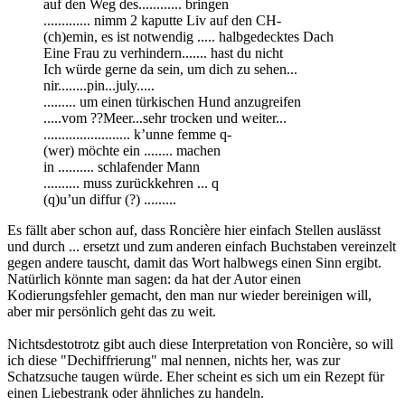
auf den Weg des............ bringen
............. nimm 2 kaputte Liv auf den CH-
(ch)emin, es ist notwendig ..... halbgedecktes Dach
Eine Frau zu verhindern....... hast du nicht
Ich würde gerne da sein, um dich zu sehen...
nir........pin...july.....
......... um einen türkischen Hund anzugreifen
.....vom ??Meer...sehr trocken und weiter...
........................ k’unne femme q-
(wer) möchte ein ........ machen
in .......... schlafender Mann
.......... muss zurückkehren ... q
(q)u’un diffur (?) .........
Es fällt aber schon auf, dass Roncière hier einfach Stellen auslässt
und durch ... ersetzt und zum anderen einfach Buchstaben vereinzelt
gegen andere tauscht, damit das Wort halbwegs einen Sinn ergibt.
Natürlich könnte man sagen: da hat der Autor einen
Kodierungsfehler gemacht, den man nur wieder bereinigen will,
aber mir persönlich geht das zu weit.
Nichtsdestotrotz gibt auch diese Interpretation von Roncière, so will
ich diese "Dechiffrierung" mal nennen, nichts her, was zur
Schatzsuche taugen würde. Eher scheint es sich um ein Rezept für
einen Liebestrank oder ähnliches zu handeln.