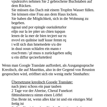
vpulezolvs nehmen Sie 2 gebrochene Buchstaben auf
dem Rücken.
Sie müssen das Dach mit einem Tropfen Wasser füllen.
Sie können eine Frau aus dem Haus locken.
Sie haben die Möglichkeit, sich in die Wohnung zu
begeben.
ngraai und por epingle oueiuileturlor
eiljn our la ire piter un chien tupqun
lenen de la mer de bien tecjeet sur ru
nvovl en quilnise iudf kuue femm rq
i will sich dun hmetsedete s/u dre
in duui ooun schlafen ein mann r
esscfvmm / pl muss n zurückgeben udlq
u ein diffur qecieefurtetlesl
Wenn man Google Translate auffordert, als Ausgangssprache
Kreolisch, die auf Mauritius, also in der Gegend von Reunion
gesprochen wird, eröffnet sich ein wenig mehr Sinnhaftes:
Übersetzung kreolisch Google Translate:
nach jmez schoss ein paar tauben
2 Tage vor der Abreise, Cheral Funekort
filttinshientecu nimm einen Löffel
Das Beste ist, wenn alles klar ist und ein einziges Mal
fertig ist