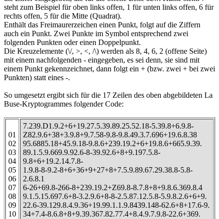
steht zum Beispiel für oben links offen, 1 für unten links offen, 6 für
rechts offen, 5 für die Mitte (Quadrat).
Enthält das Freimaurerzeichen einen Punkt, folgt auf die Ziffern
auch ein Punkt. Zwei Punkte im Symbol entsprechend zwei
folgenden Punkten oder einen Doppelpunkt.
Die Kreuzelemente (\/, >, <, /\) werden als 8, 4, 6, 2 (offene Seite)
mit einem nachfolgenden - eingegeben, es sei denn, sie sind mit
einem Punkt gekennzeichnet, dann folgt ein + (bzw. zwei + bei zwei
Punkten) statt eines -.
So umgesetzt ergibt sich für die 17 Zeilen des oben abgebildeten La
Buse-Kryptogrammes folgender Code:
7.239.D1.9.2+6+19.27.5.39.89.25.52.18-5.39.8+6.9.8-
01
Z82.9.6+38+3.9.8+9.7.58-9.8-9.8.49.3.7.696+19.6.8.38
02
95.6885.18+45.9.18-9.8.6+239.19.2+6+19.8.6+665.9.39.
03
89.1.5.9.669.9.92.6-8-39.92.6+8+9.197.5.8-
04
9.8+6+19.2.14.7.8-
05
1.9.8-8-9.2-8+6+36+9+27+8+7.5.9.89.67.29.38.8-5.8-
06
2.6.8.1
07
6-26+69.8-266-8+239.19.2+Z69.8-8.7.8+8+9.8.6.369.8.4
08
9.1.5.15.697.6+8-3.2.9.6+8-8-2.5.87.12.5.8-5.9.8.2.6+6+9.
09
22.6-39.129.8.4.9.36+19.99.1.1.9.8439.148-62.6+8+17.6-9.
10
34+7.4-8.6.8+8+9.39.367.82.77.4+8.4.9.7.9.8-22.6+369.