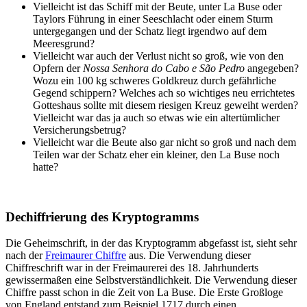
Vielleicht ist das Schiff mit der Beute, unter La Buse oder
Taylors Führung in einer Seeschlacht oder einem Sturm
untergegangen und der Schatz liegt irgendwo auf dem
Meeresgrund?
Vielleicht war auch der Verlust nicht so groß, wie von den
Opfern der
Nossa Senhora do Cabo e São Pedro
angegeben?
Wozu ein 100 kg schweres Goldkreuz durch gefährliche
Gegend schippern? Welches ach so wichtiges neu errichtetes
Gotteshaus sollte mit diesem riesigen Kreuz geweiht werden?
Vielleicht war das ja auch so etwas wie ein altertümlicher
Versicherungsbetrug?
Vielleicht war die Beute also gar nicht so groß und nach dem
Teilen war der Schatz eher ein kleiner, den La Buse noch
hatte?
Dechiffrierung des Kryptogramms
Die Geheimschrift, in der das Kryptogramm abgefasst ist, sieht sehr
nach der
Freimaurer Chiffre
aus. Die Verwendung dieser
Chiffreschrift war in der Freimaurerei des 18. Jahrhunderts
gewissermaßen eine Selbstverständlichkeit. Die Verwendung dieser
Chiffre passt schon in die Zeit von La Buse. Die Erste Großloge
von England entstand zum Beispiel 1717 durch einen