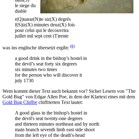
le siege du
diable
r(Q)uarar(N)te siz(X) degrés
f(S)iz(X) minutes deuz(X) fois
pour celui qui le decouvrira
juillet mil sept cent (T)rente
(8)
was ins englische übersetzt ergibt:
a good drink in the bishop’s hostel in
the devil’s seat forty six degrees
six minutes two times
for the person who will discover it
july 1730
Wem kommt dieser Text auch bekannt vor? Sicher Lesern von "The
Gold Bug" von Edgar Allen Poe, in dem der Klartext eines mit dem
Gold Bug Chiffre
chiffrierten Text lautet:
A good glass in the bishop's hostel in
the devil's seat twenty-one degrees
and thirteen minutes northeast and by north
main branch seventh limb east side shoot
from the left eye of the death's-head