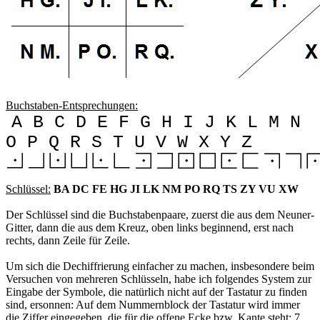
Buchstaben-Entsprechungen:
A B C D E F G H I J K L M N
O P Q R S T U V W X Y Z
Schlüssel:
BA DC FE HG JI LK NM PO RQ TS ZY VU XW
Der Schlüssel sind die Buchstabenpaare, zuerst die aus dem Neuner-
Gitter, dann die aus dem Kreuz, oben links beginnend, erst nach
rechts, dann Zeile für Zeile.
Um sich die Dechiffrierung einfacher zu machen, insbesondere beim
Versuchen von mehreren Schlüsseln, habe ich folgendes System zur
Eingabe der Symbole, die natürlich nicht auf der Tastatur zu finden
sind, ersonnen: Auf dem Nummernblock der Tastatur wird immer
die Ziffer eingegeben, die für die offene Ecke bzw. Kante steht: 7