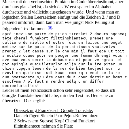
Muster mit den vertauschten Punkten im Code übereinstimmt, aber
durchaus plausibel ist, da sich das W erst später im Alphabet
durchsetzte und vielleicht ausgelassen wurde. Und wenn man an
logischen Stellen Leerzeichen einfügt und die Zeichen 2, / und D
passend umformt, dann kann man wie jüngst Nick Pelling auf
(6)
folgenden Text kommen
:
aprè jmez une paire de pijon tiresket 2 doeurs sqeseaj
tête cheral funekort filttinshientecu prenez une
cullière de mielle ef ovtre fous en faites une ongat
mettez sur ke patai de la pertotitousn vpulezolvs
prenez 2 let cassé sur le che min il faut qoe ut toit
a noitie couue povr en pecger une femme dhrengt vous n
ave eua vous serer la dobaucfea et pour ve ngraai et
por epingle oueiuileturlor eiljn our la ire piter un
chien tupqun lenen de la mer de bien tecjeet sur ru
nvovl en quilnise iudf kuue femm rq i veut se faire
dun hmetsedete s/u dre dans duui ooun dormir un homm r
esscfvmm / pl faut n rendre udlq u un diffur
qecieefurtetlesl
Leider ist mein Französisch schon sehr eingerostet, so dass ich
Google Translate bemüht habe, mir den Text ins Deutsche zu
übersetzen. Dies ergibt:
Übersetzung Französisch Google Translate:
Danach fügen Sie ein Paar Pejon-Reifen hinzu
2 Schwestern Sqeseaj Kopf Cheral Funekort
filttinshientecu nehmen Sie Platz