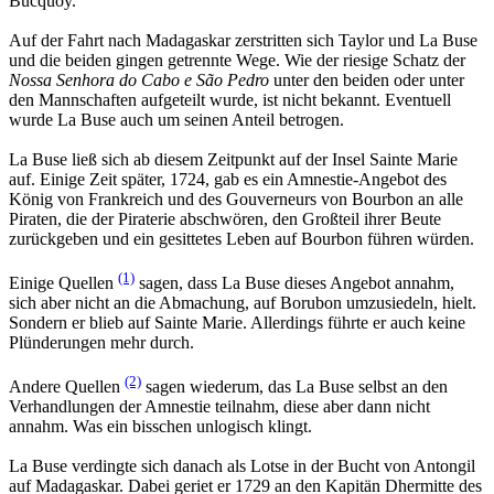
Bucquoy.
Auf der Fahrt nach Madagaskar zerstritten sich Taylor und La Buse
und die beiden gingen getrennte Wege. Wie der riesige Schatz der
Nossa Senhora do Cabo e São Pedro
unter den beiden oder unter
den Mannschaften aufgeteilt wurde, ist nicht bekannt. Eventuell
wurde La Buse auch um seinen Anteil betrogen.
La Buse ließ sich ab diesem Zeitpunkt auf der Insel Sainte Marie
auf. Einige Zeit später, 1724, gab es ein Amnestie-Angebot des
König von Frankreich und des Gouverneurs von Bourbon an alle
Piraten, die der Piraterie abschwören, den Großteil ihrer Beute
zurückgeben und ein gesittetes Leben auf Bourbon führen würden.
(1)
Einige Quellen
sagen, dass La Buse dieses Angebot annahm,
sich aber nicht an die Abmachung, auf Borubon umzusiedeln, hielt.
Sondern er blieb auf Sainte Marie. Allerdings führte er auch keine
Plünderungen mehr durch.
(2)
Andere Quellen
sagen wiederum, das La Buse selbst an den
Verhandlungen der Amnestie teilnahm, diese aber dann nicht
annahm. Was ein bisschen unlogisch klingt.
La Buse verdingte sich danach als Lotse in der Bucht von Antongil
auf Madagaskar. Dabei geriet er 1729 an den Kapitän Dhermitte des