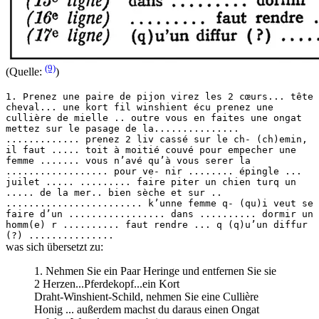
(9)
(Quelle:
)
1. Prenez une paire de pijon virez les 2 cœurs... tête
cheval... une kort fil winshient écu prenez une
cullière de mielle .. outre vous en faites une ongat
mettez sur le pasage de la...............
............. prenez 2 liv cassé sur le ch- (ch)emin,
il faut ..... toit à moitié couvé pour empecher une
femme ....... vous n’avé qu’à vous serer la
.................. pour ve- nir ........ épingle ...
juilet ..... ......... faire piter un chien turq un
..... de la mer.. bien sèche et sur ..
........................ k’unne femme q- (qu)i veut se
faire d’un ................. dans .......... dormir un
homm(e) r .......... faut rendre ... q (q)u’un diffur
(?) ...............
was sich übersetzt zu:
1. Nehmen Sie ein Paar Heringe und entfernen Sie sie
2 Herzen...Pferdekopf...ein Kort
Draht-Winshient-Schild, nehmen Sie eine Cullière
Honig ... außerdem machst du daraus einen Ongat