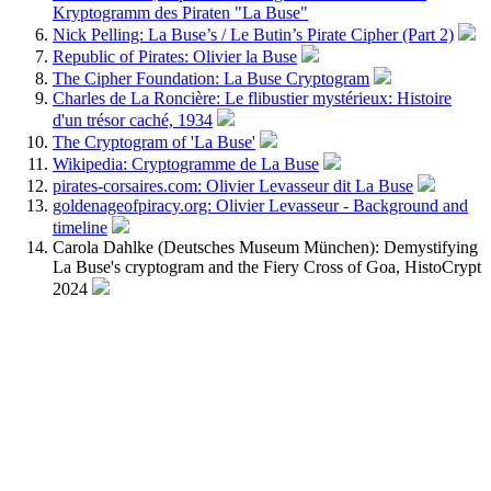
Kryptogramm des Piraten "La Buse"
Nick Pelling: La Buse’s / Le Butin’s Pirate Cipher (Part 2)
Republic of Pirates: Olivier la Buse
The Cipher Foundation: La Buse Cryptogram
Charles de La Roncière: Le flibustier mystérieux: Histoire
d'un trésor caché, 1934
The Cryptogram of 'La Buse'
Wikipedia: Cryptogramme de La Buse
pirates-corsaires.com: Olivier Levasseur dit La Buse
goldenageofpiracy.org: Olivier Levasseur - Background and
timeline
Carola Dahlke (Deutsches Museum München): Demystifying
La Buse's cryptogram and the Fiery Cross of Goa, HistoCrypt
2024