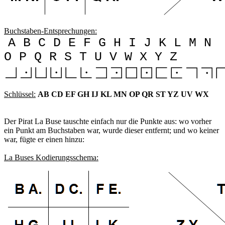
Buchstaben-Entsprechungen:
A B C D E F G H I J K L M N
O P Q R S T U V W X Y Z
Schlüssel:
AB CD EF GH IJ KL MN OP QR ST YZ UV WX
Der Pirat La Buse tauschte einfach nur die Punkte aus: wo vorher
ein Punkt am Buchstaben war, wurde dieser entfernt; und wo keiner
war, fügte er einen hinzu:
La Buses Kodierungsschema: