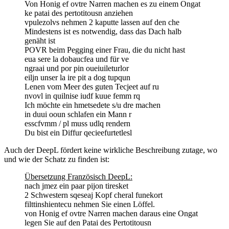
Von Honig ef ovtre Narren machen es zu einem Ongat
ke patai des pertotitousn anziehen
vpulezolvs nehmen 2 kaputte lassen auf den che
Mindestens ist es notwendig, dass das Dach halb
genäht ist
POVR beim Pegging einer Frau, die du nicht hast
eua sere la dobaucfea und für ve
ngraai und por pin oueiuileturlor
eiljn unser la ire pit a dog tupqun
Lenen vom Meer des guten Tecjeet auf ru
nvovl in quilnise iudf kuue femm rq
Ich möchte ein hmetsedete s/u dre machen
in duui ooun schlafen ein Mann r
esscfvmm / pl muss udlq rendern
Du bist ein Diffur qecieefurtetlesl
Auch der DeepL fördert keine wirkliche Beschreibung zutage, wo
und wie der Schatz zu finden ist:
Übersetzung Französisch DeepL:
nach jmez ein paar pijon tiresket
2 Schwestern sqeseaj Kopf cheral funekort
filttinshientecu nehmen Sie einen Löffel.
von Honig ef ovtre Narren machen daraus eine Ongat
legen Sie auf den Patai des Pertotitousn