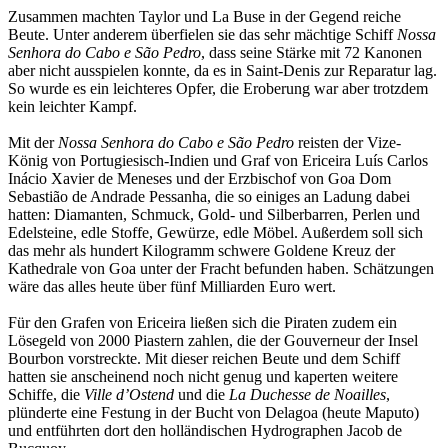
Zusammen machten Taylor und La Buse in der Gegend reiche
Beute. Unter anderem überfielen sie das sehr mächtige Schiff
Nossa
Senhora do Cabo e São Pedro
, dass seine Stärke mit 72 Kanonen
aber nicht ausspielen konnte, da es in Saint-Denis zur Reparatur lag.
So wurde es ein leichteres Opfer, die Eroberung war aber trotzdem
kein leichter Kampf.
Mit der
Nossa Senhora do Cabo e São Pedro
reisten der Vize-
König von Portugiesisch-Indien und Graf von Ericeira Luís Carlos
Inácio Xavier de Meneses und der Erzbischof von Goa Dom
Sebastião de Andrade Pessanha, die so einiges an Ladung dabei
hatten: Diamanten, Schmuck, Gold- und Silberbarren, Perlen und
Edelsteine, edle Stoffe, Gewürze, edle Möbel. Außerdem soll sich
das mehr als hundert Kilogramm schwere Goldene Kreuz der
Kathedrale von Goa unter der Fracht befunden haben. Schätzungen
wäre das alles heute über fünf Milliarden Euro wert.
Für den Grafen von Ericeira ließen sich die Piraten zudem ein
Lösegeld von 2000 Piastern zahlen, die der Gouverneur der Insel
Bourbon vorstreckte. Mit dieser reichen Beute und dem Schiff
hatten sie anscheinend noch nicht genug und kaperten weitere
Schiffe, die
Ville d’Ostend
und die
La Duchesse de Noailles
,
plünderte eine Festung in der Bucht von Delagoa (heute Maputo)
und entführten dort den holländischen Hydrographen Jacob de