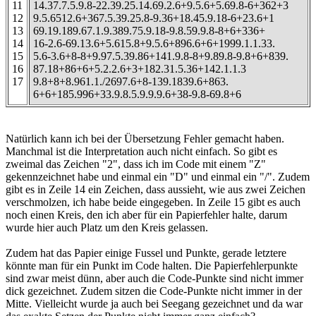
11
14.37.7.5.9.8-22.39.25.14.69.2.6+9.5.6+5.69.8-6+362+3
12
9.5.6512.6+367.5.39.25.8-9.36+18.45.9.18-6+23.6+1
13
69.19.189.67.1.9.389.75.9.18-9.8.59.9.8-8+6+336+
14
16-2.6-69.13.6+5.615.8+9.5.6+896.6+6+1999.1.1.33.
15
5.6-3.6+8-8+9.97.5.39.86+141.9.8-8+9.89.8-9.8+6+839.
16
87.18+86+6+5.2.2.6+3+182.31.5.36+142.1.1.3
17
9.8+8+8.961.1./2697.6+8-139.1839.6+863.
6+6+185.996+33.9.8.5.9.9.9.6+38-9.8-69.8+6
Natürlich kann ich bei der Übersetzung Fehler gemacht haben.
Manchmal ist die Interpretation auch nicht einfach. So gibt es
zweimal das Zeichen "2", dass ich im Code mit einem "Z"
gekennzeichnet habe und einmal ein "D" und einmal ein "/". Zudem
gibt es in Zeile 14 ein Zeichen, dass aussieht, wie aus zwei Zeichen
verschmolzen, ich habe beide eingegeben. In Zeile 15 gibt es auch
noch einen Kreis, den ich aber für ein Papierfehler halte, darum
wurde hier auch Platz um den Kreis gelassen.
Zudem hat das Papier einige Fussel und Punkte, gerade letztere
könnte man für ein Punkt im Code halten. Die Papierfehlerpunkte
sind zwar meist dünn, aber auch die Code-Punkte sind nicht immer
dick gezeichnet. Zudem sitzen die Code-Punkte nicht immer in der
Mitte. Vielleicht wurde ja auch bei Seegang gezeichnet und da war