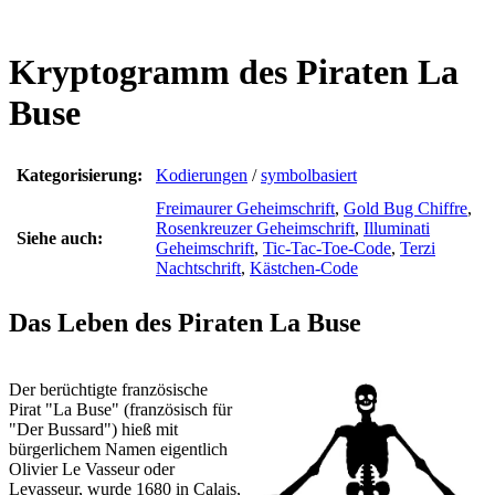
Kryptogramm des Piraten La
Buse
Kategorisierung:
Kodierungen
/
symbolbasiert
Freimaurer Geheimschrift
,
Gold Bug Chiffre
,
Rosenkreuzer Geheimschrift
,
Illuminati
Siehe auch:
Geheimschrift
,
Tic-Tac-Toe-Code
,
Terzi
Nachtschrift
,
Kästchen-Code
Das Leben des Piraten La Buse
Der berüchtigte französische
Pirat "La Buse" (französisch für
"Der Bussard") hieß mit
bürgerlichem Namen eigentlich
Olivier Le Vasseur oder
Levasseur, wurde 1680 in Calais,