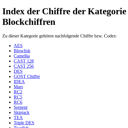
Index der Chiffre der Kategorie
Blockchiffren
Zu dieser Kategorie gehören nachfolgende Chiffre bzw. Codes:
AES
Blowfish
Camellia
CAST 128
CAST 256
DES
GOST Chiffre
IDEA
Mars
RC2
RC5
RC6
Serpent
Skipjack
TEA
Triple DES
Twofish