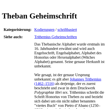
Theban Geheimschrift
Kategorisierung:
Kodierungen
/
schriftbasiert
Siehe auch:
Trithemius Geheimschriften
Das Thebanische Alphabet wurde erstmals im
16. Jahrhundert erwähnt und wird auch
Engelsschrift, Engelsalphabet, Alphabet des
Honorius oder Hexenalphabet (Witches
Alphabet) genannt. Seine genaue Herkunft ist
unbekannt.
Wie gesagt, ist der genaue Ursprung
unbekannt; es gilt aber
Johannes Trithemius
(1462–1516)
als derjenige, der es zuerst
beschriebt und zwar in dem Druckwerk
Polygraphiæ libri sex
. Trithemius schreibt die
Schrift Honorius von Theben zu und bezieht
sich dabei um ein nicht näher benanntes
"viertes Buch" von Pietro d’Abano (1250–