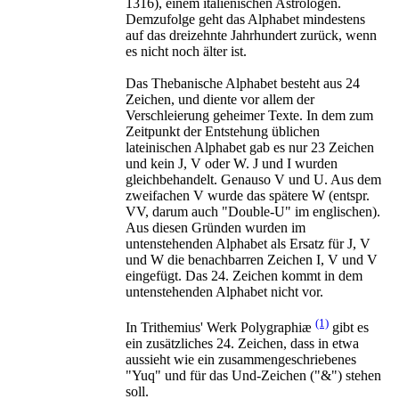
1316), einem italienischen Astrologen.
Demzufolge geht das Alphabet mindestens
auf das dreizehnte Jahrhundert zurück, wenn
es nicht noch älter ist.
Das Thebanische Alphabet besteht aus 24
Zeichen, und diente vor allem der
Verschleierung geheimer Texte. In dem zum
Zeitpunkt der Entstehung üblichen
lateinischen Alphabet gab es nur 23 Zeichen
und kein J, V oder W. J und I wurden
gleichbehandelt. Genauso V und U. Aus dem
zweifachen V wurde das spätere W (entspr.
VV, darum auch "Double-U" im englischen).
Aus diesen Gründen wurden im
untenstehenden Alphabet als Ersatz für J, V
und W die benachbarren Zeichen I, V und V
eingefügt. Das 24. Zeichen kommt in dem
untenstehenden Alphabet nicht vor.
(1)
In Trithemius' Werk Polygraphiæ
gibt es
ein zusätzliches 24. Zeichen, dass in etwa
aussieht wie ein zusammengeschriebenes
"Yuq" und für das Und-Zeichen ("&") stehen
soll.