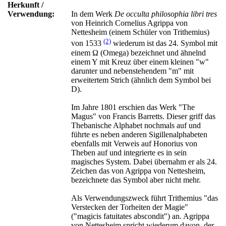
Herkunft /
Verwendung:
In dem Werk
De occulta philosophia libri tres
von Heinrich Cornelius Agrippa von
Nettesheim (einem Schüler von Trithemius)
(2)
von 1533
wiederum ist das 24. Symbol mit
einem Ω (Omega) bezeichnet und ähnelnd
einem Y mit Kreuz über einem kleinen "w"
darunter und nebenstehendem "m" mit
erweitertem Strich (ähnlich dem Symbol bei
D).
Im Jahre 1801 erschien das Werk "The
Magus" von Francis Barretts. Dieser griff das
Thebanische Alphabet nochmals auf und
führte es neben anderen Sigillenalphabeten
ebenfalls mit Verweis auf Honorius von
Theben auf und integrierte es in sein
magisches System. Dabei übernahm er als 24.
Zeichen das von Agrippa von Nettesheim,
bezeichnete das Symbol aber nicht mehr.
Als Verwendungszweck führt Trithemius "das
Verstecken der Torheiten der Magie"
("magicis fatuitates abscondit") an. Agrippa
von Nettesheim spricht wiederum davon, der