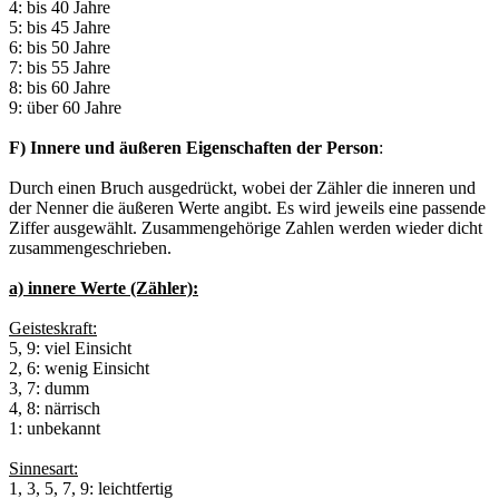
4: bis 40 Jahre
5: bis 45 Jahre
6: bis 50 Jahre
7: bis 55 Jahre
8: bis 60 Jahre
9: über 60 Jahre
F) Innere und äußeren Eigenschaften der Person
:
Durch einen Bruch ausgedrückt, wobei der Zähler die inneren und
der Nenner die äußeren Werte angibt. Es wird jeweils eine passende
Ziffer ausgewählt. Zusammengehörige Zahlen werden wieder dicht
zusammengeschrieben.
a) innere Werte (Zähler):
Geisteskraft:
5, 9: viel Einsicht
2, 6: wenig Einsicht
3, 7: dumm
4, 8: närrisch
1: unbekannt
Sinnesart:
1, 3, 5, 7, 9: leichtfertig