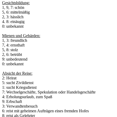
Gesichtsbildung:
1, 9, 7: schön
5, 6: mittelmäßig
2, 3: hässlich
4. 8: einäugig
0: unbekannt
Mienen und Gebärden:
1, 3: freundlich
7, 4: ernsthaft
5, 8: stolz
2, 6: betrübt
9: unbedeutend
0: unbekannt
Absicht der Reise:
2: Heirat
5: sucht Zivildienst
1: sucht Kriegsdienst
7: Wechselgeschäfte, Spekulation oder Handelsgeschäfte
4: Erholungsurlaub, zum Spaß
9: Erbschaft
3: Verwandtenbesuch
6: reist mit geheimen Aufträgen eines fremden Hofes
8: reist als Gelehrter