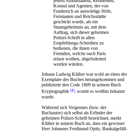
jedem Ambassadeur, Residenten,
Konsul und Agenten, der von
Frankreich an auswärtige Höfe,
Freistaaten und Reichsstädte
geschickt wurde, als ein
Staatsgeheimnis an, mit dem
Auftrag, sich dieser geheimen
Polizei-Schrift in allen
Empfehlungs-Schreiben zu
bedienen, die ihnen von
Fremden, welche nach Paris
reisen wollten, abgefodertert
werden würden.
Johann Ludwig Klüber war wohl an eines der
Exemplare des Buches herangekommen und
publizierte den Code 1809 in seinem Buch
(4)
Kryptographik
, womit es weithin bekannt
wurde.
Während sich Vergennes (bzw. der
Buchautor) sich selbst als Erfinder der
geheimen Polizei-Schrift bezeichnet, merkt
Klüber in seinem Buch an, dass ein gewisser
Herr Johannes Ferdinand Opitz, Bankalgefäll-