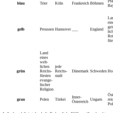
Pfa
blau
Trier
Köln
Frankreich
Böhmen
Ba
La
ein
gei
gelb
Preussen
Hannover
___
England
lic
Rei
für
Land
eines
welt­
lichen
jede
grün
Reichs­
Reichs­
Dänemark
Schweden
Ho
fürsten
stadt
evange­
lischer
Religion
Öst
Inner-
grau
Polen
Türkei
Ungarn
rei
Österreich
Po