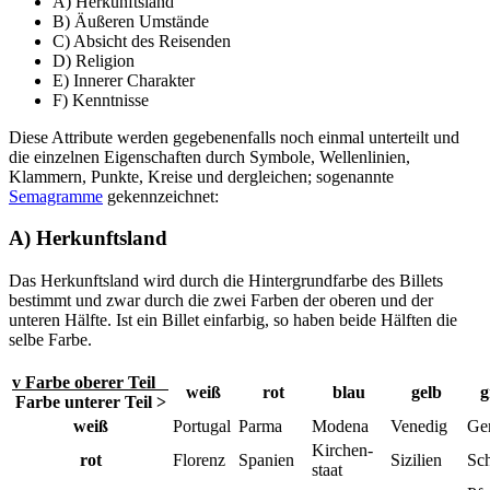
A) Herkunftsland
B) Äußeren Umstände
C) Absicht des Reisenden
D) Religion
E) Innerer Charakter
F) Kenntnisse
Diese Attribute werden gegebenenfalls noch einmal unterteilt und
die einzelnen Eigenschaften durch Symbole, Wellenlinien,
Klammern, Punkte, Kreise und dergleichen; sogenannte
Semagramme
gekennzeichnet:
A) Herkunftsland
Das Herkunftsland wird durch die Hintergrundfarbe des Billets
bestimmt und zwar durch die zwei Farben der oberen und der
unteren Hälfte. Ist ein Billet einfarbig, so haben beide Hälften die
selbe Farbe.
v Farbe oberer Teil
weiß
rot
blau
gelb
g
Farbe unterer Teil >
weiß
Portugal
Parma
Modena
Venedig
Ge
Kirchen­
rot
Florenz
Spanien
Sizilien
Sc
staat