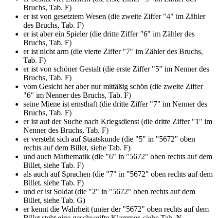
Bruchs, Tab. F)
er ist von gesetztem Wesen (die zweite Ziffer "4" im Zähler
des Bruchs, Tab. F)
er ist aber ein Spieler (die dritte Ziffer "6" im Zähler des
Bruchs, Tab. F)
er ist nicht arm (die vierte Ziffer "7" im Zähler des Bruchs,
Tab. F)
er ist von schöner Gestalt (die erste Ziffer "5" im Nenner des
Bruchs, Tab. F)
vom Gesicht her aber nur mittäßig schön (die zweite Ziffer
"6" im Nenner des Bruchs, Tab. F)
seine Miene ist ernsthaft (die dritte Ziffer "7" im Nenner des
Bruchs, Tab. F)
er ist auf der Suche nach Kriegsdienst (die dritte Ziffer "1" im
Nenner des Bruchs, Tab. F)
er versteht sich auf Staatskunde (die "5" in "5672" oben
rechts auf dem Billet, siehe Tab. F)
und auch Mathematik (die "6" in "5672" oben rechts auf dem
Billet, siehe Tab. F)
als auch auf Sprachen (die "7" in "5672" oben rechts auf dem
Billet, siehe Tab. F)
und er ist Soldat (die "2" in "5672" oben rechts auf dem
Billet, siehe Tab. G)
er kennt die Wahrheit (unter der "5672" oben rechts auf dem
Billet steht eine geschweifte Klammer, siehe Tab. N