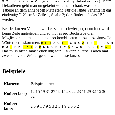
Beim
9 2 5 6 2 kurze V. (nicht eindeutig dekodierbar)
Dekodieren geht man umgekehrt vor: man schaut, was in der
Tabelle an dem angegeben Platz steht. Für die lange Variante ist das
eindeutig: "12" heißt: Zeile 1, Spalte 2; dort findet sich das "B"
wieder.
Bei der kurzen Variante wird es schon schwieriger, denn hier wird
keine Zeile angegeben und so gibt es pro Buchstabe drei
Möglichkeiten, mit denen man so kombinieren muss, dass sinnvolle
Wörter herauskommen:
B E I
A G
I E
C B C
A
I B
E
F B K N
R J
P
R N
L K L
J
R
K N O K T W
S
Y W U T U S
T
W
X T
Das muss nicht immer eindeutig sein. Es kann durchaus auch mal
zwei sinnvolle Wörter geben, wenn diese kurz sind.
Beispiele
Klartext:
Beispielklartext
12 15 19 31 27 19 15 23 22 23 11 29 32 15 36
Kodiert lang:
32
Kodiert
2 5 9 1 7 9 5 3 2 3 1 9 2 5 6 2
kurz: