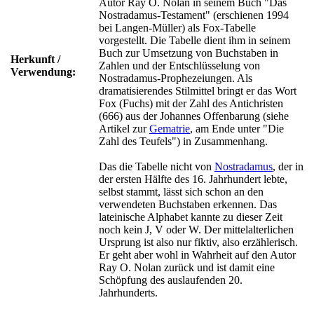
Autor Ray O. Nolan in seinem Buch "Das
Nostradamus-Testament" (erschienen 1994
bei Langen-Müller) als Fox-Tabelle
vorgestellt. Die Tabelle dient ihm in seinem
Buch zur Umsetzung von Buchstaben in
Herkunft /
Zahlen und der Entschlüsselung von
Verwendung:
Nostradamus-Prophezeiungen. Als
dramatisierendes Stilmittel bringt er das Wort
Fox (Fuchs) mit der Zahl des Antichristen
(666) aus der Johannes Offenbarung (siehe
Artikel zur
Gematrie
, am Ende unter "Die
Zahl des Teufels") in Zusammenhang.
Das die Tabelle nicht von
Nostradamus
, der in
der ersten Hälfte des 16. Jahrhundert lebte,
selbst stammt, lässt sich schon an den
verwendeten Buchstaben erkennen. Das
lateinische Alphabet kannte zu dieser Zeit
noch kein J, V oder W. Der mittelalterlichen
Ursprung ist also nur fiktiv, also erzählerisch.
Er geht aber wohl in Wahrheit auf den Autor
Ray O. Nolan zurück und ist damit eine
Schöpfung des auslaufenden 20.
Jahrhunderts.