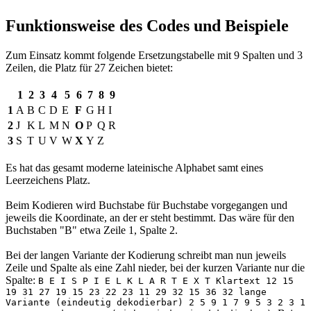
Funktionsweise des Codes und Beispiele
Zum Einsatz kommt folgende Ersetzungstabelle mit 9 Spalten und 3
Zeilen, die Platz für 27 Zeichen bietet:
1
2
3
4
5
6
7
8
9
1
A
B
C
D
E
F
G
H
I
2
J
K
L
M
N
O
P
Q
R
3
S
T
U
V
W
X
Y
Z
Es hat das gesamt moderne lateinische Alphabet samt eines
Leerzeichens Platz.
Beim Kodieren wird Buchstabe für Buchstabe vorgegangen und
jeweils die Koordinate, an der er steht bestimmt. Das wäre für den
Buchstaben "B" etwa Zeile 1, Spalte 2.
Bei der langen Variante der Kodierung schreibt man nun jeweils
Zeile und Spalte als eine Zahl nieder, bei der kurzen Variante nur die
Spalte:
B E I S P I E L K L A R T E X T Klartext 12 15
19 31 27 19 15 23 22 23 11 29 32 15 36 32 lange
Variante (eindeutig dekodierbar) 2 5 9 1 7 9 5 3 2 3 1