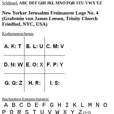
Schlüssel:
ABC DEF GHI JKL MNO PQR STU VWX YZ
New Yorker Jerusalem Freimaurer Loge No. 4
(Grabstein von James Leeson, Trinity Church
Friedhof, NYC, USA)
Kodierungsschema:
Buchstaben-Entsprechungen:
A B C D E F G H I K L M N O
P Q R S T U V W X Y Z
(J=I)