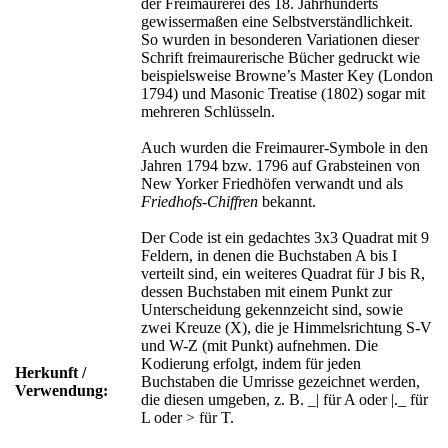
der Freimaurerei des 18. Jahrhunderts
gewissermaßen eine Selbstverständlichkeit.
So wurden in besonderen Variationen dieser
Schrift freimaurerische Bücher gedruckt wie
beispielsweise Browne’s Master Key (London
1794) und Masonic Treatise (1802) sogar mit
mehreren Schlüsseln.
Auch wurden die Freimaurer-Symbole in den
Jahren 1794 bzw. 1796 auf Grabsteinen von
New Yorker Friedhöfen verwandt und als
Friedhofs-Chiffren
bekannt.
Der Code ist ein gedachtes 3x3 Quadrat mit 9
Feldern, in denen die Buchstaben A bis I
verteilt sind, ein weiteres Quadrat für J bis R,
dessen Buchstaben mit einem Punkt zur
Unterscheidung gekennzeicht sind, sowie
zwei Kreuze (X), die je Himmelsrichtung S-V
und W-Z (mit Punkt) aufnehmen. Die
Kodierung erfolgt, indem für jeden
Herkunft /
Buchstaben die Umrisse gezeichnet werden,
Verwendung:
die diesen umgeben, z. B. _| für A oder |._ für
L oder > für T.