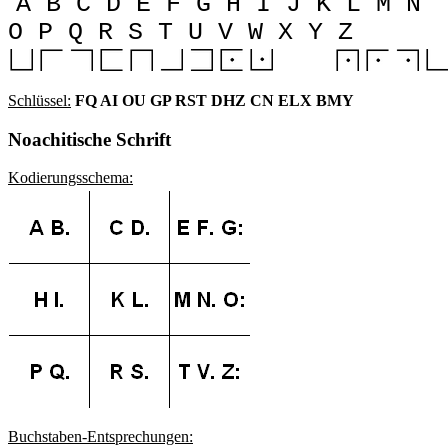
A B C D E F G H I J K L M N
O P Q R S T U V W X Y Z
Schlüssel:
FQ AI OU GP RST DHZ CN ELX BMY
Noachitische Schrift
Kodierungsschema:
Buchstaben-Entsprechungen: