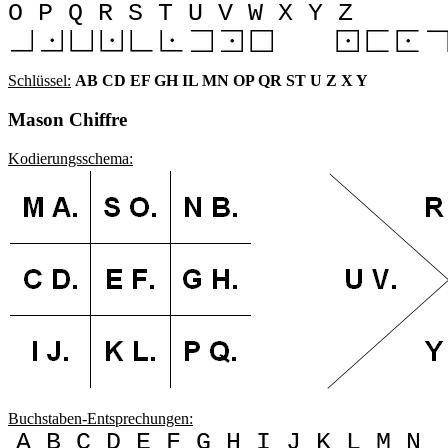
O P Q R S T U V W X Y Z
Schlüssel:
AB CD EF GH IL MN OP QR ST U Z X Y
Mason Chiffre
Kodierungsschema:
Buchstaben-Entsprechungen:
A B C D E F G H I J K L M N