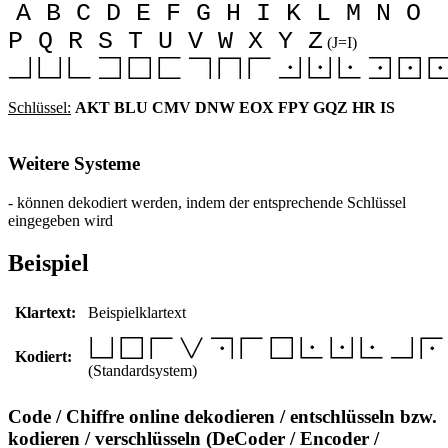
A B C D E F G H I K L M N O
P Q R S T U V W X Y Z
(J=I)
Schlüssel:
AKT BLU CMV DNW EOX FPY GQZ HR IS
Weitere Systeme
- können dekodiert werden, indem der entsprechende Schlüssel
eingegeben wird
Beispiel
Klartext:
Beispielklartext
Kodiert:
(Standardsystem)
Code / Chiffre online dekodieren / entschlüsseln bzw.
kodieren / verschlüsseln (DeCoder / Encoder /