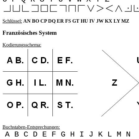
Schlüssel:
AN BO CP DQ ER FS GT HU IV JW KX LY MZ
Französisches System
Kodierungsschema:
Buchstaben-Entsprechungen:
A B C D E F G H I J K L M N