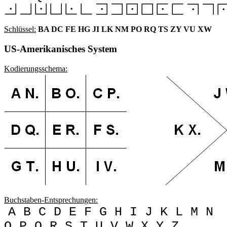
Schlüssel:
BA DC FE HG JI LK NM PO RQ TS ZY VU XW
US-Amerikanisches System
Kodierungsschema:
Buchstaben-Entsprechungen:
A B C D E F G H I J K L M N
O P Q R S T U V W X Y Z