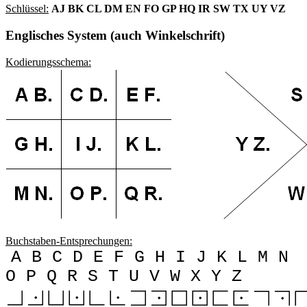
Schlüssel:
AJ BK CL DM EN FO GP HQ IR SW TX UY VZ
Englisches System (auch Winkelschrift)
Kodierungsschema:
Buchstaben-Entsprechungen:
A B C D E F G H I J K L M N
O P Q R S T U V W X Y Z