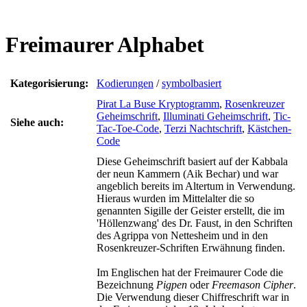
Freimaurer Alphabet
Kategorisierung:
Kodierungen
/
symbolbasiert
Pirat La Buse Kryptogramm
,
Rosenkreuzer
Geheimschrift
,
Illuminati Geheimschrift
,
Tic-
Siehe auch:
Tac-Toe-Code
,
Terzi Nachtschrift
,
Kästchen-
Code
Diese Geheimschrift basiert auf der Kabbala
der neun Kammern (Aik Bechar) und war
angeblich bereits im Altertum in Verwendung.
Hieraus wurden im Mittelalter die so
genannten Sigille der Geister erstellt, die im
'Höllenzwang' des Dr. Faust, in den Schriften
des Agrippa von Nettesheim und in den
Rosenkreuzer-Schriften Erwähnung finden.
Im Englischen hat der Freimaurer Code die
Bezeichnung
Pigpen
oder
Freemason Cipher
.
Die Verwendung dieser Chiffreschrift war in