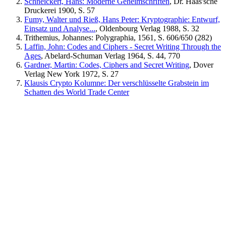
Schneickert, Hans: Moderne Geheimschriften
, Dr. Haas'sche
Druckerei 1900, S. 57
Fumy, Walter und Rieß, Hans Peter: Kryptographie: Entwurf,
Einsatz und Analyse...
, Oldenbourg Verlag 1988, S. 32
Trithemius, Johannes: Polygraphia, 1561, S. 606/650 (282)
Laffin, John: Codes and Ciphers - Secret Writing Through the
Ages
, Abelard-Schuman Verlag 1964, S. 44, 770
Gardner, Martin: Codes, Ciphers and Secret Writing
, Dover
Verlag New York 1972, S. 27
Klausis Crypto Kolumne: Der verschlüsselte Grabstein im
Schatten des World Trade Center