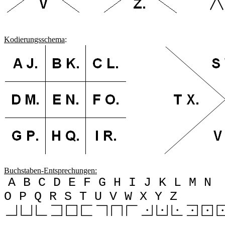
Kodierungsschema
:
Buchstaben-Entsprechungen:
A B C D E F G H I J K L M N
O P Q R S T U V W X Y Z