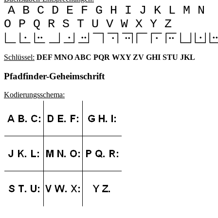
A B C D E F G H I J K L M N
O P Q R S T U V W X Y Z
Schlüssel:
DEF MNO ABC PQR WXY ZV GHI STU JKL
Pfadfinder-Geheimschrift
Kodierungsschema: