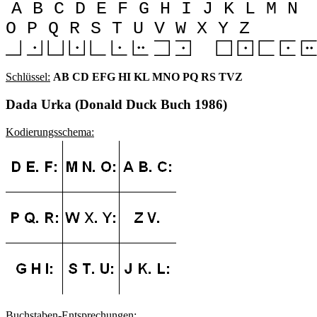
A B C D E F G H I J K L M N
O P Q R S T U V W X Y Z
Schlüssel:
AB CD EFG HI KL MNO PQ RS TVZ
Dada Urka (Donald Duck Buch 1986)
Kodierungsschema:
Buchstaben-Entsprechungen: