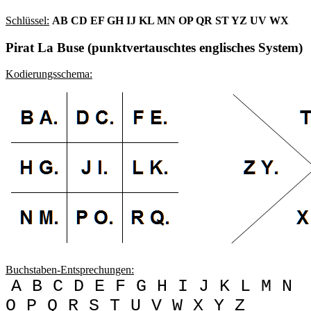
Schlüssel:
AB CD EF GH IJ KL MN OP QR ST YZ UV WX
Pirat La Buse (punktvertauschtes englisches System)
Kodierungsschema:
Buchstaben-Entsprechungen:
A B C D E F G H I J K L M N
O P Q R S T U V W X Y Z