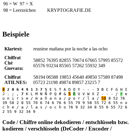
96
=
W
97
=
X
98 = Leerzeichen
KRYPTOGRAFIE.DE
Beispiele
Klartext:
reunirse mañana por la noche a las ocho
Chiffrat
58852 76395 82855 70674 67665 57995 85572
Ché
65576 93234 85565 57262 55932 349
Guevara:
Chiffrat
58194 06588 19853 45640 49850 57589 87498
ATILNES:
05723 21198 49874 89857 23215 7
8
2 0 6 4 9 1 3 7 5
E S T A D O Y - - -
3
B C F G H I
J . ; ,
7
K L M N Ñ P Q # &
5
R
U V W X Z - - - /
r
e
u n i r s e / m a ñ a n a / p o r / l a /
58
8 52 76
39 58 2 8 55 70 6 74 6 76 6 55 79 9 58 55 72 6 55 n o
c h e / a / l a s / o c h o 76 9 32 34 8 55 6 55 72 6
2 55 9 32 34 9
Code / Chiffre online dekodieren / entschlüsseln bzw.
kodieren / verschlüsseln (DeCoder / Encoder /