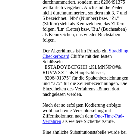
durchnummeriert, sondern mit 8206491375
willkürlich vergeben. Auch sind die Zeilen
nicht durchnummeriert, sondern mit 3, 7 und
5 bezeichnet. 'Nbr' (Number) bzw. "Zi."
(Ziffern) steht als Kennzeichen, das Ziffern
folgen, 'Ltr' (Letter) bzw. 'Bu.' (Buchstaben)
als Kennzeichen, das wieder Buchstaben
folgen.
Der Algorithmus ist im Prinzip ein
Straddling
Checkerboard
Chiffre mit den festen
Schlüsseln
"ESTADOYBCFGHIJ.;,KLMNÑPQ#&
RUVWXZ " als Hauptschlüssel,
"8206491375" für die Spaltenbezeichnungen
und "375" für die Zeilenbezeichnungen. Die
Einzelheiten des Verfahrens können dort
nachgelesen werden.
Nach der so erfolgten Kodierung erfolgte
wohl noch eine Verschlüsselung mit
Ziffernkolonnen nach dem
One-Time-Pad-
Verfahren
als weitere Sicherheitsstufe.
Eine ähnliche Substitutionstabelle wurde bei