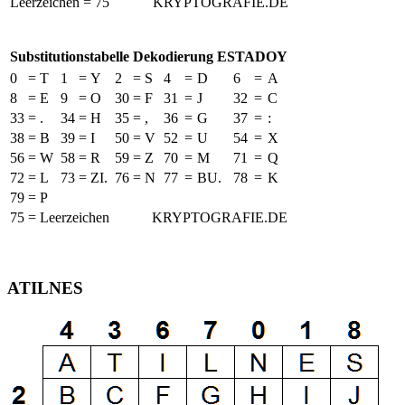
Leerzeichen = 75
KRYPTOGRAFIE.DE
Substitutionstabelle Dekodierung ESTADOY
0
=
T
1
=
Y
2
=
S
4
=
D
6
=
A
8
=
E
9
=
O
30
=
F
31
=
J
32
=
C
33
=
.
34
=
H
35
=
,
36
=
G
37
=
:
38
=
B
39
=
I
50
=
V
52
=
U
54
=
X
56
=
W
58
=
R
59
=
Z
70
=
M
71
=
Q
72
=
L
73
=
ZI.
76
=
N
77
=
BU.
78
=
K
79
=
P
75 = Leerzeichen
KRYPTOGRAFIE.DE
ATILNES