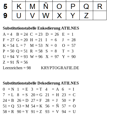
Substitutionstabelle Enkodierung ATILNES
A
=
4
B
=
24
C
=
23
D
=
26
E
=
1
F
=
27
G
=
20
H
=
21
I
=
6
J
=
28
K
=
54
L
=
7
M
=
53
N
=
0
O
=
57
P
=
50
Q
=
51
R
=
58
S
=
8
T
=
3
U
=
94
V
=
93
W
=
96
X
=
97
Y
=
90
Z
=
91
Ñ
=
56
Leerzeichen = 98
KRYPTOGRAFIE.DE
Substitutionstabelle Dekodierung ATILNES
0
=
N
1
=
E
3
=
T
4
=
A
6
=
I
7
=
L
8
=
S
20
=
G
21
=
H
23
=
C
24
=
B
26
=
D
27
=
F
28
=
J
50
=
P
51
=
Q
53
=
M
54
=
K
56
=
Ñ
57
=
O
58
=
R
90
=
Y
91
=
Z
93
=
V
94
=
U