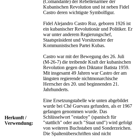
(Comandante) der Rebellenarmee der
Kubanischen Revolution und ist neben Fidel
Castro deren wichtigste Symbolfigur.
Fidel Alejandro Castro Ruz, geboren 1926 ist
ein kubanischer Revolutionär und Politiker. Er
war unter anderem Regierungschef,
Staatspräsident und Vorsitzender der
Kommunistischen Partei Kubas.
Castro war mit der Bewegung des 26. Juli
(M-26-7) die treibende Kraft der kubanischen
Revolution gegen den Diktator Batista 1959.
Mit insgesamt 49 Jahren war Castro der am
längsten regierende nichtmonarchische
Herrscher des 20. und beginnenden 21.
Jahrhunderts.
Eine Ersetzungstabelle wie unten abgebildet
wurde bei Ché Guevara gefunden, als er 1967
gefangen genommen wurde. Das
Schlüsselwort "estadoy" (spanisch für
Herkunft /
"stattlich" oder auch "Staat und") wird gefolgt
Verwendung:
von weiteren Buchstaben und Sonderzeichen.
Die Spaltenüberschriften sind nicht