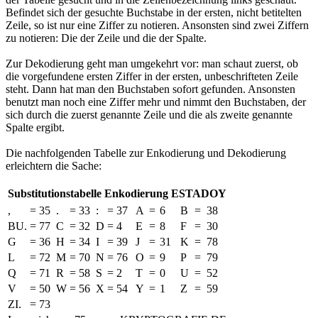
Befindet sich der gesuchte Buchstabe in der ersten, nicht betitelten
Zeile, so ist nur eine Ziffer zu notieren. Ansonsten sind zwei Ziffern
zu notieren: Die der Zeile und die der Spalte.
Zur Dekodierung geht man umgekehrt vor: man schaut zuerst, ob
die vorgefundene ersten Ziffer in der ersten, unbeschrifteten Zeile
steht. Dann hat man den Buchstaben sofort gefunden. Ansonsten
benutzt man noch eine Ziffer mehr und nimmt den Buchstaben, der
sich durch die zuerst genannte Zeile und die als zweite genannte
Spalte ergibt.
Die nachfolgenden Tabelle zur Enkodierung und Dekodierung
erleichtern die Sache:
Substitutionstabelle Enkodierung ESTADOY
,
=
35
.
=
33
:
=
37
A
=
6
B
=
38
BU.
=
77
C
=
32
D
=
4
E
=
8
F
=
30
G
=
36
H
=
34
I
=
39
J
=
31
K
=
78
L
=
72
M
=
70
N
=
76
O
=
9
P
=
79
Q
=
71
R
=
58
S
=
2
T
=
0
U
=
52
V
=
50
W
=
56
X
=
54
Y
=
1
Z
=
59
ZI.
=
73