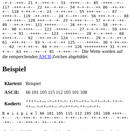
-+-+--+++- 21 +--+++-+-- 53 -++++---+- 85 -++++--+--
117 -+++-+-+-- 22 ++--+-++-- 54 +-+-+---++ 86 -++-++-
+-- 118 +-++-+--+- 23 -+-++-++-- 55 +++-++---- 87 --
++++-+-- 119 -++-+++--- 24 +--++--++- 56 +++-+-+--- 88
--++-+++-- 120 +++--+--+- 25 +-+++-+--- 57 +-+-+--++-
89 --++-+-++- 121 +++++----- 26 ++-+--++-- 58 -++-+--
++- 90 +-++++---- 122 -+++++---- 27 +-+-+-++-- 59 +++-
+----+ 91 --++++--+- 123 --+++++--- 28 +--+-+++-- 60
++++-+---- 92 --++-++-+- 124 ---+++++-- 29 +--+--++-+
61 -+++-++--- 93 +--+-+--++ 125 ----+++++- 30 +-++-++-
-- 62 -+-+-++-+- 94 +-++----++ 126 ++++++++++ 31 +-++-
Die Werte werden auf
+-+-- 63 ++---++--+ 95 -+-+++--+-
die entsprechenden
ASCII
-Zeichen abgebildet.
Beispiel
Klartext:
Beispiel
ASCII:
66 101 105 115 112 105 101 108
++++--+--- -+--+++-+- +-++--++-- +-++--+-+- ++-+-
Kodiert:
++--- +-++--++-- -+--+++-+- ++---+-++-
B e i s p i e l 66 101 105 115 112 105 101 108 ++++--
+--- -+--+++-+- +-++--++-- +-++--+-+- ++-+-++--- +-++-
-++-- -+--+++-+- ++---+-++-