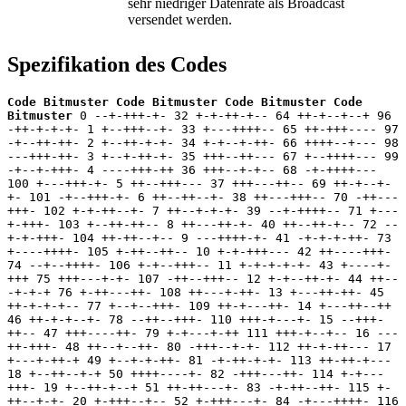
sehr niedriger Datenrate als Broadcast
versendet werden.
Spezifikation des Codes
Code Bitmuster Code Bitmuster Code Bitmuster Code
Bitmuster
0 --+-+++-+- 32 +-+-++-+-- 64 ++-+--+--+ 96
-++-+-+-+- 1 +--+++--+- 33 +---++++-- 65 ++-+++---- 97
-+--++-++- 2 +--++-+-+- 34 +-+--+-++- 66 ++++--+--- 98
---+++-++- 3 +--+-++-+- 35 +++--++--- 67 +--++++--- 99
-+--+-+++- 4 ----+++-++ 36 +++--+-+-- 68 -+-++++---
100 +---+++-+- 5 ++--+++--- 37 +++---++-- 69 ++-+--+-
+- 101 -+--+++-+- 6 ++--++--+- 38 ++---+++-- 70 -++---
+++- 102 +-+-++--+- 7 ++--+-+-+- 39 --+-++++-- 71 +---
+-+++- 103 +--++-++-- 8 ++---++-+- 40 ++--++-+-- 72 --
+-+-+++- 104 ++-++--+-- 9 ---++++-+- 41 -+-+-+-++- 73
+----++++- 105 +-++--++-- 10 +-+-+++--- 42 ++----+++-
74 --+--++++- 106 +-+--+++-- 11 +-+-+-+-+- 43 +----+-
+++ 75 +++---+-+- 107 -++--+++-- 12 +-+--++-+- 44 ++--
-+-+-+ 76 +-++---++- 108 ++---+-++- 13 +---++-++- 45
++-+-+-+-- 77 +--+--+++- 109 ++-+---++- 14 +---++--++
46 ++-+-+--+- 78 --++--+++- 110 +++-+---+- 15 --+++-
++-- 47 +++----++- 79 +-+---+-++ 111 +++-+--+-- 16 ---
++-+++- 48 ++--+--++- 80 -+++--+-+- 112 ++-+-++--- 17
+---+-++-+ 49 +--+-+-++- 81 -+-++-+-+- 113 ++-++-+---
18 +--++--+-+ 50 ++++----+- 82 -+++---++- 114 +-+---
+++- 19 +--++-+--+ 51 ++-++---+- 83 -+-++--++- 115 +-
++--+-+- 20 +-+++--+-- 52 +-+++---+- 84 -+---++++- 116