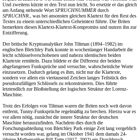
Und zweitens kürzte er den Text nun leicht. So ersetzte er das gleich
am Anfang stehende Wort
SPRUCHNUMMER
durch
SPRUCHNR.
, was bei ansonsten gleichen Klartext für den Rest des
Textes zu einem unterschiedlichen Geheimtext führte. Die Briten
bemerkten diesen Klartext-Klartext-Kompromiss und nutzen ihn zur
Entzifferung.
Der britische Kryptoanalytiker John Tiltman (1894–1982) im
englischen Bletchley Park konnte in wochenlanger Handarbeit die
leicht schlüsselverschobenen und nahezu identischen beiden
Klartexte ermitteln. Dazu bildete er die Differenz der beiden
abgefangenen Funksprüche und versuchte, wahrscheinliche Worte
einzusetzen. Dadurch gelang es ihm, nicht nur die Klartexte,
sondern vor allem ein viertausend Zeichen langes Teilstück des
pseudozufälligen Schlüssels zu rekonstruieren. Dies führte
letztendlich zur Bloßstellung der logischen Struktur der Lorenz-
Maschine.
Trotz des Erfolges von Tiltman waren die Briten noch weit davon
entfernt, Tunny-Funksprüche regelmäßig zu brechen. Hierzu war es
vor allem nötig, zunächst die innere Struktur der deutschen
Maschine herauszufinden. Nachdem dies durch die
Forschungsabteilung von Bletchley Park einige Zeit lang vergeblich
versucht worden war, gelang im Oktober 1941 dem damals 24-
jährige Mathematiker Bill Tutte (1917–2002) ein Durchbruch.