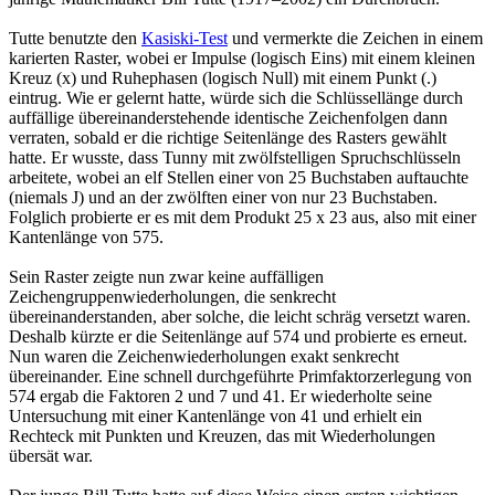
Tutte benutzte den
Kasiski-Test
und vermerkte die Zeichen in einem
karierten Raster, wobei er Impulse (logisch Eins) mit einem kleinen
Kreuz (x) und Ruhephasen (logisch Null) mit einem Punkt (.)
eintrug. Wie er gelernt hatte, würde sich die Schlüssellänge durch
auffällige übereinanderstehende identische Zeichenfolgen dann
verraten, sobald er die richtige Seitenlänge des Rasters gewählt
hatte. Er wusste, dass Tunny mit zwölfstelligen Spruchschlüsseln
arbeitete, wobei an elf Stellen einer von 25 Buchstaben auftauchte
(niemals J) und an der zwölften einer von nur 23 Buchstaben.
Folglich probierte er es mit dem Produkt 25 x 23 aus, also mit einer
Kantenlänge von 575.
Sein Raster zeigte nun zwar keine auffälligen
Zeichengruppenwiederholungen, die senkrecht
übereinanderstanden, aber solche, die leicht schräg versetzt waren.
Deshalb kürzte er die Seitenlänge auf 574 und probierte es erneut.
Nun waren die Zeichenwiederholungen exakt senkrecht
übereinander. Eine schnell durchgeführte Primfaktorzerlegung von
574 ergab die Faktoren 2 und 7 und 41. Er wiederholte seine
Untersuchung mit einer Kantenlänge von 41 und erhielt ein
Rechteck mit Punkten und Kreuzen, das mit Wiederholungen
übersät war.