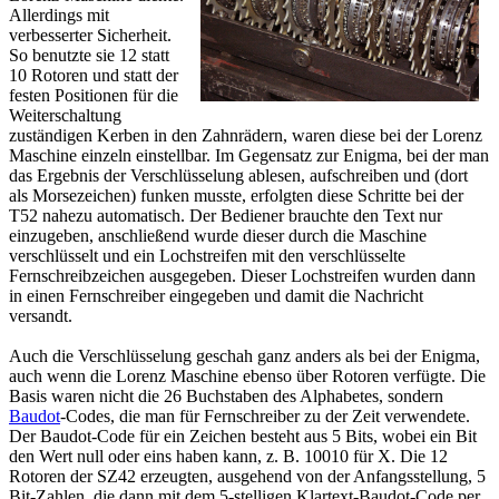
Allerdings mit
verbesserter Sicherheit.
So benutzte sie 12 statt
10 Rotoren und statt der
festen Positionen für die
Weiterschaltung
zuständigen Kerben in den Zahnrädern, waren diese bei der Lorenz
Maschine einzeln einstellbar. Im Gegensatz zur Enigma, bei der man
das Ergebnis der Verschlüsselung ablesen, aufschreiben und (dort
als Morsezeichen) funken musste, erfolgten diese Schritte bei der
T52 nahezu automatisch. Der Bediener brauchte den Text nur
einzugeben, anschließend wurde dieser durch die Maschine
verschlüsselt und ein Lochstreifen mit den verschlüsselte
Fernschreibzeichen ausgegeben. Dieser Lochstreifen wurden dann
in einen Fernschreiber eingegeben und damit die Nachricht
versandt.
Auch die Verschlüsselung geschah ganz anders als bei der Enigma,
auch wenn die Lorenz Maschine ebenso über Rotoren verfügte. Die
Basis waren nicht die 26 Buchstaben des Alphabetes, sondern
Baudot
-Codes, die man für Fernschreiber zu der Zeit verwendete.
Der Baudot-Code für ein Zeichen besteht aus 5 Bits, wobei ein Bit
den Wert null oder eins haben kann, z. B. 10010 für X. Die 12
Rotoren der SZ42 erzeugten, ausgehend von der Anfangsstellung, 5
Bit-Zahlen, die dann mit dem 5-stelligen Klartext-Baudot-Code per