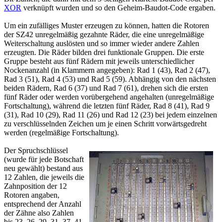
XOR
verknüpft wurden und so den Geheim-Baudot-Code ergaben.
Um ein zufälliges Muster erzeugen zu können, hatten die Rotoren
der SZ42 unregelmäßig gezahnte Räder, die eine unregelmäßige
Weiterschaltung auslösten und so immer wieder andere Zahlen
erzeugten. Die Räder bilden drei funktionale Gruppen. Die erste
Gruppe besteht aus fünf Rädern mit jeweils unterschiedlicher
Nockenanzahl (in Klammern angegeben): Rad 1 (43), Rad 2 (47),
Rad 3 (51), Rad 4 (53) und Rad 5 (59). Abhängig von den nächsten
beiden Rädern, Rad 6 (37) und Rad 7 (61), drehen sich die ersten
fünf Räder oder werden vorübergehend angehalten (unregelmäßige
Fortschaltung), während die letzten fünf Räder, Rad 8 (41), Rad 9
(31), Rad 10 (29), Rad 11 (26) und Rad 12 (23) bei jedem einzelnen
zu verschlüsselnden Zeichen um je einen Schritt vorwärtsgedreht
werden (regelmäßige Fortschaltung).
Der Spruchschlüssel
(wurde für jede Botschaft
neu gewählt) bestand aus
12 Zahlen, die jeweils die
Zahnposition der 12
Rotoren angaben,
entsprechend der Anzahl
der Zähne also Zahlen
bis 23, 26, 29, 31, 37, 41,