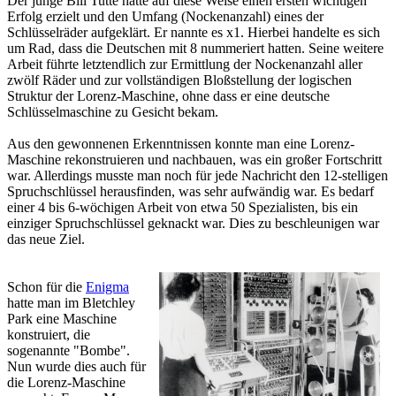
Der junge Bill Tutte hatte auf diese Weise einen ersten wichtigen
Erfolg erzielt und den Umfang (Nockenanzahl) eines der
Schlüsselräder aufgeklärt. Er nannte es x1. Hierbei handelte es sich
um Rad, dass die Deutschen mit 8 nummeriert hatten. Seine weitere
Arbeit führte letztendlich zur Ermittlung der Nockenanzahl aller
zwölf Räder und zur vollständigen Bloßstellung der logischen
Struktur der Lorenz-Maschine, ohne dass er eine deutsche
Schlüsselmaschine zu Gesicht bekam.
Aus den gewonnenen Erkenntnissen konnte man eine Lorenz-
Maschine rekonstruieren und nachbauen, was ein großer Fortschritt
war. Allerdings musste man noch für jede Nachricht den 12-stelligen
Spruchschlüssel herausfinden, was sehr aufwändig war. Es bedarf
einer 4 bis 6-wöchigen Arbeit von etwa 50 Spezialisten, bis ein
einziger Spruchschlüssel geknackt war. Dies zu beschleunigen war
das neue Ziel.
Schon für die
Enigma
hatte man im Bletchley
Park eine Maschine
konstruiert, die
sogenannte "Bombe".
Nun wurde dies auch für
die Lorenz-Maschine