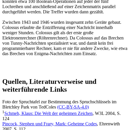
konnten etwa 100 Boolean-Operationen auf jeder der fünf
Lochreihen und anschließend auf einer Zeichenmatrix parallel
durchgeführt werden. Die Treffer wurden dann gezählt.
Zwischen 1943 und 1946 wurden insgesamt zehn Geräte gebaut.
Colossus erlaubte die Entzifferung einer Nachricht innerhalb
weniger Stunden. Colossus gilt als der erste große
Elektronenrechner (Röhrenrechner). Da Colossus auf das Brechen
von Tunny-Nachrichten spezialisiert war, und damit kein frei
programmierbarer Rechner, kam er nie für andere Zwecke, wie etwa
das Brechen von Enigma-Nachrichten zum Einsatz.
Quellen, Literaturverweise und
weiterführende Links
Foto der Spruchtafel zur Bestimmung des Spruchschlüssels im
Bletchley Park von TedColes
(CC-BY-SA-4.0)
1
Schmeh, Klaus: Die Welt der geheimen Zeichen
, W3L 2004, S.
124
Pincock, Stephen und Frary, Mark: Geheime Codes
, Ehrenwirth
2007, S. 112