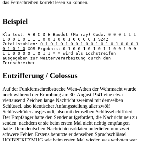
das Fernschreiben korrekt lesen zu können.
Beispiel
Klartext: A B C D E Baudot (Murray) Code: 0 0 0 1 1 1
1 0 0 1 0 1 1 1 0 0 1 0 0 1 0 0 0 0 1 SZ42
Zufallszahlen:
0 1 0 1 0 1 0 0 1 0 0 1 0 1 0 1 0 0 0 1
0 1 0 1 0
XOR-Ergebnis: 0 1 0 0 1 0 1 0 1 1 0 0 1 0 0
1 1 0 0 0 0 1 0 1 1 * * wird als Lochstreifen
ausgegeben zur Weiterverarbeitung durch den
Fernschreiber
Entzifferung / Colossus
Auf der Funkfernschreibstrecke Wien-Athen der Wehrmacht wurde
noch während der Erprobung am 30. August 1941 eine etwa
viertausend Zeichen lange Nachricht zweimal mit demselben
Schlüssel, also identischer Anfangsstellung aller zwölf
Schlüsselräder ausgesandt, also mit demselben Schlüssel chiffriert.
Der Empfänger hatte den Sender aufgefordert, die Nachricht neu zu
senden, nachdem er sie beim ersten Mal nicht richtig empfangen
hatte. Dem deutschen Nachrichtensoldaten unterliefen nun zwei
schwere Fehler. Erstens benutzte er denselben Spruchschlüssel
HQIBPEXEZMUG wie beim ersten Mal wieder, was verboten war.