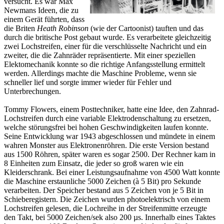
versucht. Es war Max
Newmans Ideen, die zu
einem Gerät führten, dass
die Briten
Heath Robinson
(wie der Cartoonist) tauften und das
durch die britische Post gebaut wurde. Es verarbeitete gleichzeitig
zwei Lochstreifen, einer für die verschlüsselte Nachricht und ein
zweiter, die die Zahnräder repräsentierte. Mit einer speziellen
Elektomechanik konnte so die richtige Anfangsstellung ermittelt
werden. Allerdings machte die Maschine Probleme, wenn sie
schneller lief und sorgte immer wieder für Fehler und
Unterbrechungen.
Tommy Flowers, einem Posttechniker, hatte eine Idee, den Zahnrad-
Lochstreifen durch eine variable Elektrodenschaltung zu ersetzen,
welche störungsfrei bei hohen Geschwindigkeiten laufen konnte.
Seine Entwicklung war 1943 abgeschlossen und mündete in einem
wahren Monster aus Elektronenröhren. Die erste Version bestand
aus 1500 Röhren, später waren es sogar 2500. Der Rechner kam in
8 Einheiten zum Einsatz, die jeder so groß waren wie ein
Kleiderschrank. Bei einer Leistungsaufnahme von 4500 Watt konnte
die Maschine erstaunliche 5000 Zeichen (à 5 Bit) pro Sekunde
verarbeiten. Der Speicher bestand aus 5 Zeichen von je 5 Bit in
Schieberegistern. Die Zeichen wurden photoelektrisch von einem
Lochstreifen gelesen, die Lochreihe in der Streifenmitte erzeugte
den Takt, bei 5000 Zeichen/sek also 200 µs. Innerhalb eines Taktes