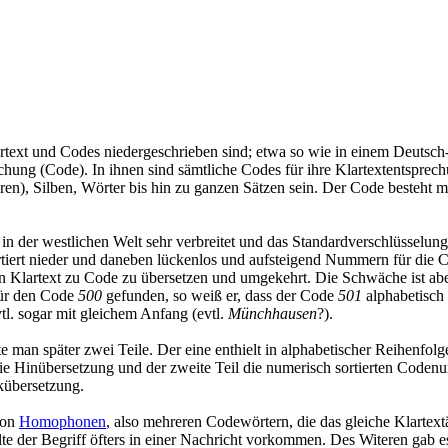
rtext und Codes niedergeschrieben sind; etwa so wie in einem Deutsc
chung (Code). In ihnen sind sämtliche Codes für ihre Klartextentsprec
n), Silben, Wörter bis hin zu ganzen Sätzen sein. Der Code besteht mei
in der westlichen Welt sehr verbreitet und das Standardverschlüsselun
rtiert nieder und daneben lückenlos und aufsteigend Nummern für die 
on Klartext zu Code zu übersetzen und umgekehrt. Die Schwäche ist aber
ür den Code
500
gefunden, so weiß er, dass der Code
501
alphabetisch
vtl. sogar mit gleichem Anfang (evtl.
Münchhausen
?).
an später zwei Teile. Der eine enthielt in alphabetischer Reihenfolg
ie Hinübersetzung und der zweite Teil die numerisch sortierten Code
kübersetzung.
von
Homophonen
, also mehreren Codewörtern, die das gleiche Klartext
te der Begriff öfters in einer Nachricht vorkommen. Des Witeren gab 