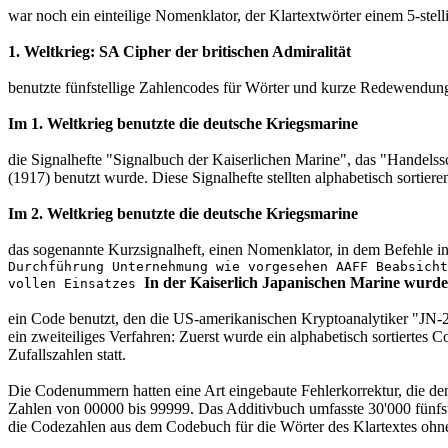
war noch ein einteilige Nomenklator, der Klartextwörter einem 5-ste
1. Weltkrieg: SA Cipher der britischen Admiralität
benutzte fünfstellige Zahlencodes für Wörter und kurze Redewendun
Im 1. Weltkrieg benutzte die deutsche Kriegsmarine
die Signalhefte "Signalbuch der Kaiserlichen Marine", das "Handel
(1917) benutzt wurde. Diese Signalhefte stellten alphabetisch sortiere
Im 2. Weltkrieg benutzte die deutsche Kriegsmarine
das sogenannte Kurzsignalheft, einen Nomenklator, in dem Befehle in
Durchführung Unternehmung wie vorgesehen AAFF Beabsicht
In der Kaiserlich Japanischen Marine wurde
vollen Einsatzes
ein Code benutzt, den die US-amerikanischen Kryptoanalytiker "JN-
ein zweiteiliges Verfahren: Zuerst wurde ein alphabetisch sortiertes
Zufallszahlen statt.
Die Codenummern hatten eine Art eingebaute Fehlerkorrektur, die den 
Zahlen von 00000 bis 99999. Das Additivbuch umfasste 30'000 fünfst
die Codezahlen aus dem Codebuch für die Wörter des Klartextes ohne Ü