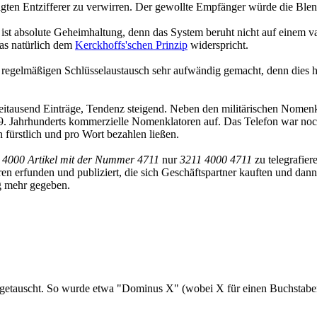
igten Entzifferer zu verwirren. Der gewollte Empfänger würde die Blen
ist absolute Geheimhaltung, denn das System beruht nicht auf einem var
as natürlich dem
Kerckhoffs'schen Prinzip
widerspricht.
n regelmäßigen Schlüsselaustausch sehr aufwändig gemacht, denn dies
itausend Einträge, Tendenz steigend. Neben den militärischen Nomenkla
9. Jahrhunderts kommerzielle Nomenklatoren auf. Das Telefon war noc
en fürstlich und pro Wort bezahlen ließen.
ld 4000 Artikel mit der Nummer 4711
nur
3211 4000 4711
zu telegrafier
 erfunden und publiziert, die sich Geschäftspartner kauften und dan
g mehr gegeben.
etauscht. So wurde etwa "Dominus X" (wobei X für einen Buchstaben v