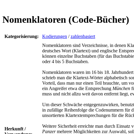
Nomenklatoren (Code-Bücher)
Kategorisierung:
Kodierungen
/
zahlenbasiert
Nomenklatoren sind Verzeichnisse, in denen Kla
deutsches Wort (Klartext) und englische Entspre
können einzelne Buchstaben (für das Buchstabiere
oder 4 bis 5 Buchstaben.
Nomenklatoren waren im 16 bis 18. Jahrhundert 
schrieb man die Klartext-Wörter alphabetisch so
Vorteil, dass man nur einen Teil brauchte, um v
ein Angreifer etwa die Entsprechung
München
f
muss und nicht allzu weit davon entfernt liegt, e
Um dieser Schwäche entgegenzuwirken, benutzte m
in zufällige Reihenfolge die Codenummern für d
unsortierten Klartextentsprechungen für die Rüc
Weitere Sicherheit erreichte man durch Einsatz 
Herkunft /
Panzer
mehrere Möglichkeiten zur Auswahl, soll