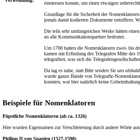
Verwendung:
einstreuen konnte, um einen etwaigen unberecht
Grundlage für die Sicherheit der Nomenklatoren 
jemals damit kodierten Dokumente entziffern. W
Die teils sehr umfangreichen Werke hätten eine
an alle Kommunikationspartner bedeutet.
Um 1700 hatten die Nomenklatoren zwei- bis dre
kamen mit Erfindung des Telegrafen Mitte des 1
telegrafiert, was sich die Telegrafengesellschaft
Da lag es nahe, statt
Bitte senden Sie uns alsba
wurde ganze Bände von Telegrafie-Nomenklatoren
konnten, war hier natürlich keine Geheimhaltun
Beispiele für Nomenklatoren
Päpstliche Nomenklatoren (ab ca. 1326)
Hier wurden Eigennamen zur Verschleierung durch andere Wörte ausg
Philipp II von Spanien (1527-1598)