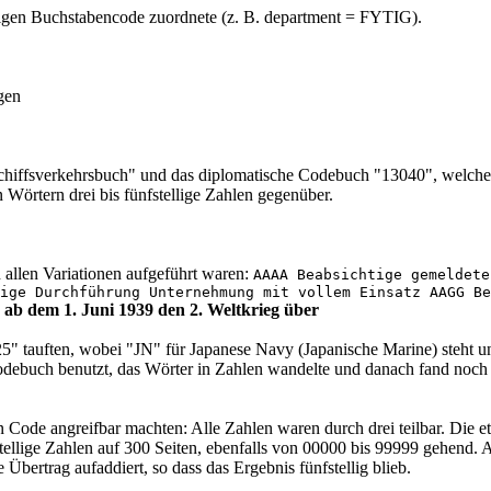
lligen Buchstabencode zuordnete (z. B. department = FYTIG).
gen
sschiffsverkehrsbuch" und das diplomatische Codebuch "13040", welch
n Wörtern drei bis fünfstellige Zahlen gegenüber.
 allen Variationen aufgeführt waren:
AAAA Beabsichtige gemeldete
ige Durchführung Unternehmung mit vollem Einsatz AAGG Be
 ab dem 1. Juni 1939 den 2. Weltkrieg über
25" tauften, wobei "JN" für Japanese Navy (Japanische Marine) steht 
 Codebuch benutzt, das Wörter in Zahlen wandelte und danach fand noch
Code angreifbar machten: Alle Zahlen waren durch drei teilbar. Die et
ellige Zahlen auf 300 Seiten, ebenfalls von 00000 bis 99999 gehend.
bertrag aufaddiert, so dass das Ergebnis fünfstellig blieb.