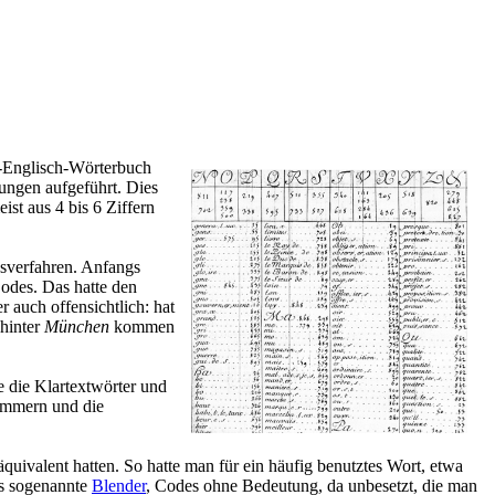
h-Englisch-Wörterbuch
hungen aufgeführt. Dies
st aus 4 bis 6 Ziffern
gsverfahren. Anfangs
Codes. Das hatte den
 auch offensichtlich: hat
 hinter
München
kommen
e die Klartextwörter und
nummern und die
äquivalent hatten. So hatte man für ein häufig benutztes Wort, etwa
es sogenannte
Blender
, Codes ohne Bedeutung, da unbesetzt, die man