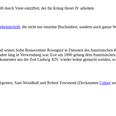
durch Viete entziffert, der für König Henri IV arbeitete.
eheimschrift
, die nicht nur einzelne Buchstaben, sondern auch ganze W
d seinen Sohn Bonaventure Rossignol in Diensten des französischen K
 Jahre lang in Verwendung war. Erst um 1890 gelang dem französische
okumenten aus der Zeit Ludwig XIV. wieder lesbar gemacht werden, was 
ner Agenten, Sam Woodhull und Robert Townsend (Decknamen
Culper
se