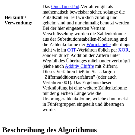
Das
One-Time-Pad
-Verfahren gilt als
mathematisch beweisbar sicher, solange die
Herkunft /
Zufallszahlen-Teil wirklich zufällig und
Verwendung:
geheim sind und nur einmalig benutzt werden.
Bei der hier eingesetzten Vernam
Verschlüsselung wurden die Zahlenkolonne
aus der Substitutionstabellen-Kodierung und
die Zahlenkolonne der
Wurmtabelle
allerdings
nicht wie im
OTP
-Verfahren üblich per
XOR
,
sondern durch Addition der Ziffern unter
Wegfall des Übertrages miteinander verknüpft
(siehe auch
Additiv Chiffre
mit Ziffern).
Dieses Verfahren hieß im Stasi-Jargon
"Ziffernadditionsverfahren" (oder auch
Verfahren 001). Das Ergebnis dieser
Verknüpfung ist eine weitere Zahlenkolonne
mit der gleichen Länge wie die
Ursprungszahlenkolonne, welche dann meist
in Fünfergruppen eingeteilt und übertragen
wurde.
Beschreibung des Algorithmus