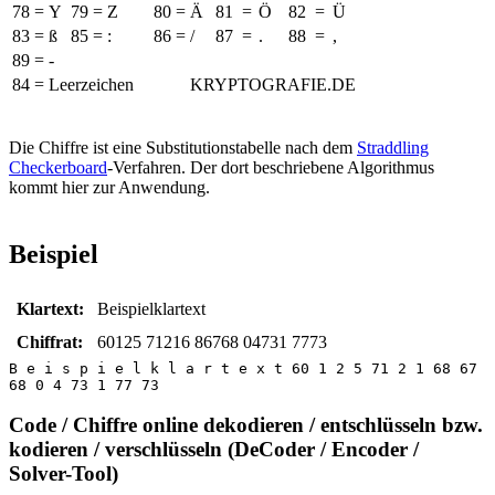
78
=
Y
79
=
Z
80
=
Ä
81
=
Ö
82
=
Ü
83
=
ß
85
=
:
86
=
/
87
=
.
88
=
,
89
=
-
84 = Leerzeichen
KRYPTOGRAFIE.DE
Die Chiffre ist eine Substitutionstabelle nach dem
Straddling
Checkerboard
-Verfahren. Der dort beschriebene Algorithmus
kommt hier zur Anwendung.
Beispiel
Klartext:
Beispielklartext
Chiffrat:
60125 71216 86768 04731 7773
B e i s p i e l k l a r t e x t 60 1 2 5 71 2 1 68 67
68 0 4 73 1 77 73
Code / Chiffre online dekodieren / entschlüsseln bzw.
kodieren / verschlüsseln (DeCoder / Encoder /
Solver-Tool)