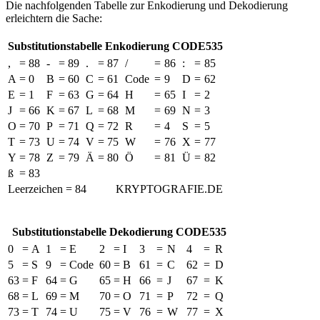
Die nachfolgenden Tabelle zur Enkodierung und Dekodierung
erleichtern die Sache:
Substitutionstabelle Enkodierung CODE535
,
=
88
-
=
89
.
=
87
/
=
86
:
=
85
A
=
0
B
=
60
C
=
61
Code
=
9
D
=
62
E
=
1
F
=
63
G
=
64
H
=
65
I
=
2
J
=
66
K
=
67
L
=
68
M
=
69
N
=
3
O
=
70
P
=
71
Q
=
72
R
=
4
S
=
5
T
=
73
U
=
74
V
=
75
W
=
76
X
=
77
Y
=
78
Z
=
79
Ä
=
80
Ö
=
81
Ü
=
82
ß
=
83
Leerzeichen = 84
KRYPTOGRAFIE.DE
Substitutionstabelle Dekodierung CODE535
0
=
A
1
=
E
2
=
I
3
=
N
4
=
R
5
=
S
9
=
Code
60
=
B
61
=
C
62
=
D
63
=
F
64
=
G
65
=
H
66
=
J
67
=
K
68
=
L
69
=
M
70
=
O
71
=
P
72
=
Q
73
=
T
74
=
U
75
=
V
76
=
W
77
=
X