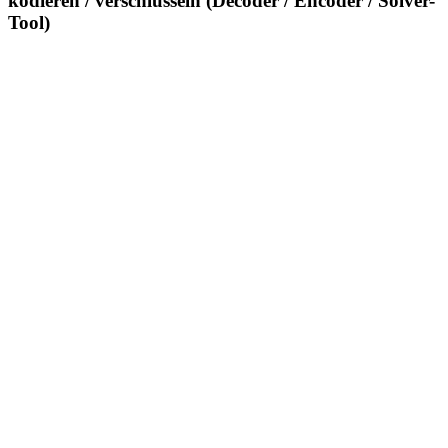
kodieren / verschlüsseln (Decoder / Encoder / Solver-
Tool)