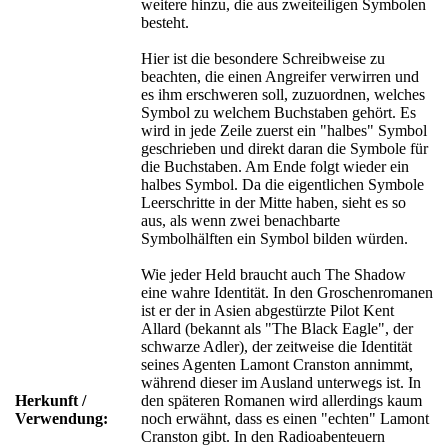
weitere hinzu, die aus zweiteiligen Symbolen
besteht.
Hier ist die besondere Schreibweise zu
beachten, die einen Angreifer verwirren und
es ihm erschweren soll, zuzuordnen, welches
Symbol zu welchem Buchstaben gehört. Es
wird in jede Zeile zuerst ein "halbes" Symbol
geschrieben und direkt daran die Symbole für
die Buchstaben. Am Ende folgt wieder ein
halbes Symbol. Da die eigentlichen Symbole
Leerschritte in der Mitte haben, sieht es so
aus, als wenn zwei benachbarte
Symbolhälften ein Symbol bilden würden.
Wie jeder Held braucht auch The Shadow
eine wahre Identität. In den Groschenromanen
ist er der in Asien abgestürzte Pilot Kent
Allard (bekannt als "The Black Eagle", der
schwarze Adler), der zeitweise die Identität
seines Agenten Lamont Cranston annimmt,
während dieser im Ausland unterwegs ist. In
Herkunft /
den späteren Romanen wird allerdings kaum
Verwendung:
noch erwähnt, dass es einen "echten" Lamont
Cranston gibt. In den Radioabenteuern