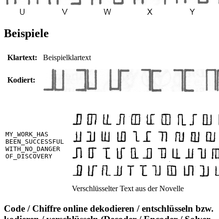
Beispiele
Klartext:
Beispielklartext
Kodiert:
MY_WORK_HAS
BEEN_SUCCESSFUL
WITH_NO_DANGER
OF_DISCOVERY
Verschlüsselter Text aus der Novelle
Code / Chiffre online dekodieren / entschlüsseln bzw.