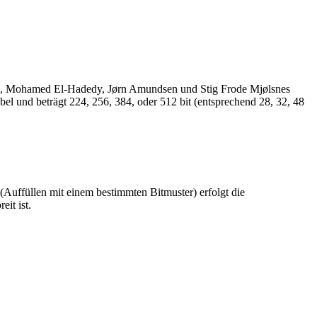
og, Mohamed El-Hadedy, Jørn Amundsen und Stig Frode Mjølsnes
el und beträgt 224, 256, 384, oder 512 bit (entsprechend 28, 32, 48
Auffüllen mit einem bestimmten Bitmuster) erfolgt die
it ist.