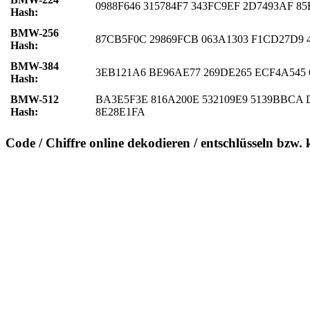
0988F646 315784F7 343FC9EF 2D7493AF 8
Hash:
BMW-256
87CB5F0C 29869FCB 063A1303 F1CD27D9 
Hash:
BMW-384
3EB121A6 BE96AE77 269DE265 ECF4A545 
Hash:
BMW-512
BA3E5F3E 816A200E 532109E9 5139BBCA 
Hash:
8E28E1FA
Code / Chiffre online dekodieren / entschlüsseln bzw. 