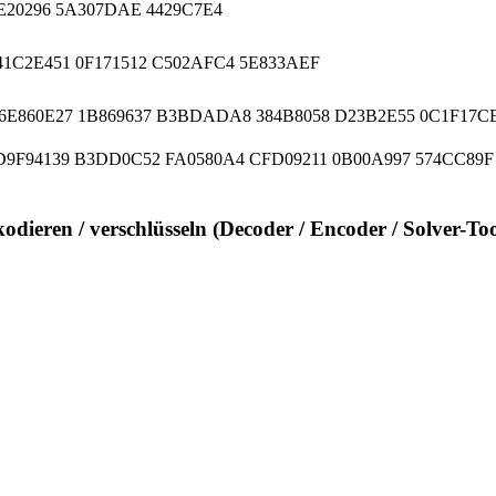
5E20296 5A307DAE 4429C7E4
41C2E451 0F171512 C502AFC4 5E833AEF
6E860E27 1B869637 B3BDADA8 384B8058 D23B2E55 0C1F17CE
D9F94139 B3DD0C52 FA0580A4 CFD09211 0B00A997 574CC89F
kodieren / verschlüsseln (Decoder / Encoder / Solver-Too