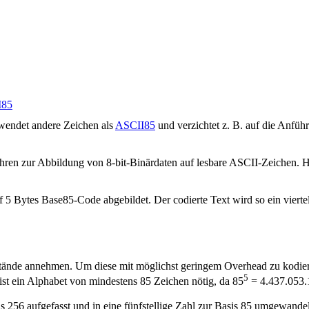
I85
wendet andere Zeichen als
ASCII85
und verzichtet z. B. auf die Anfü
hren zur Abbildung von 8-bit-Binärdaten auf lesbare ASCII-Zeichen. H
 5 Bytes Base85-Code abgebildet. Der codierte Text wird so ein viertel
ände annehmen. Um diese mit möglichst geringem Overhead zu kodier
5
ist ein Alphabet von mindestens 85 Zeichen nötig, da 85
= 4.437.053.1
is 256 aufgefasst und in eine fünfstellige Zahl zur Basis 85 umgewande