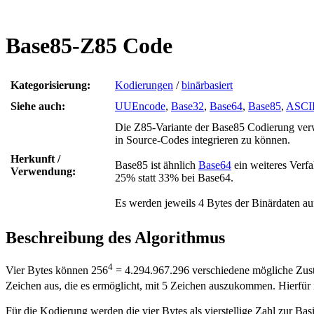
Base85-Z85 Code
Kategorisierung:
Kodierungen
/
binärbasiert
Siehe auch:
UUEncode
,
Base32
,
Base64
,
Base85
,
ASCI
Die Z85-Variante der Base85 Codierung ver
in Source-Codes integrieren zu können.
Herkunft /
Base85 ist ähnlich
Base64
ein weiteres Verfa
Verwendung:
25% statt 33% bei Base64.
Es werden jeweils 4 Bytes der Binärdaten auf
Beschreibung des Algorithmus
4
Vier Bytes können 256
= 4.294.967.296 verschiedene mögliche Zust
Zeichen aus, die es ermöglicht, mit 5 Zeichen auszukommen. Hierfür 
Für die Kodierung werden die vier Bytes als vierstellige Zahl zur Bas