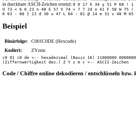
in durckbare ASCII-Zeichen ersetzt:
0 0 17 h 34 y 51 P 68 ! 1 
U 73 < 6 6 23 n 40 E 57 V 74 > 7 7 24 o 41 F 58 W 75 ( 
K 63 - 80 } 13 d 30 u 47 L 64 : 81 @ 14 e 31 v 48 M 65 
Beispiel
Binärfolge:
C001C0DE (Hexcode)
Kodiert:
ZYzmc
c0 01 c0 de <-- hexadezimal (Basis 16) 11000000 0000000
(Ziffernwertigkeit dez.) Z Y z m c <-- ASCII-Zeichen
Code / Chiffre online dekodieren / entschlüsseln bzw. 