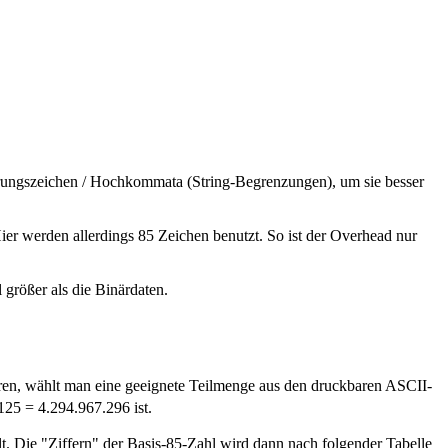
hrungszeichen / Hochkommata (String-Begrenzungen), um sie besser
ier werden allerdings 85 Zeichen benutzt. So ist der Overhead nur
 größer als die Binärdaten.
en, wählt man eine geeignete Teilmenge aus den druckbaren ASCII-
25 = 4.294.967.296 ist.
lt. Die "Ziffern" der Basis-85-Zahl wird dann nach folgender Tabelle