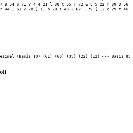
7 B 54 S 71 ? 4 4 21 l 38 C 55 T 72 & 5 5 22 m 39 D 56
r 44 I 61 Z 78 ] 11 b 28 s 45 J 62 . 79 { 12 c 29 t 46
ezimal (Basis 10) (61) (60) (35) (22) (12) <-- Basis 85
ol)