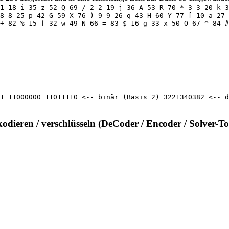
1 18 i 35 z 52 Q 69 / 2 2 19 j 36 A 53 R 70 * 3 3 20 k 3
8 8 25 p 42 G 59 X 76 ) 9 9 26 q 43 H 60 Y 77 [ 10 a 27 
+ 82 % 15 f 32 w 49 N 66 = 83 $ 16 g 33 x 50 O 67 ^ 84 #
1 11000000 11011110 <-- binär (Basis 2) 3221340382 <-- d
kodieren / verschlüsseln (DeCoder / Encoder / Solver-To