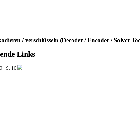
kodieren / verschlüsseln (Decoder / Encoder / Solver-Too
rende Links
9 , S. 16