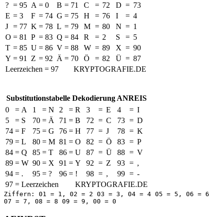
?
=
95
A
=
0
B
=
71
C
=
72
D
=
73
E
=
3
F
=
74
G
=
75
H
=
76
I
=
4
J
=
77
K
=
78
L
=
79
M
=
80
N
=
1
O
=
81
P
=
83
Q
=
84
R
=
2
S
=
5
T
=
85
U
=
86
V
=
88
W
=
89
X
=
90
Y
=
91
Z
=
92
Ä
=
70
Ö
=
82
Ü
=
87
Leerzeichen = 97
KRYPTOGRAFIE.DE
Substitutionstabelle Dekodierung ANREIS
0
=
A
1
=
N
2
=
R
3
=
E
4
=
I
5
=
S
70
=
Ä
71
=
B
72
=
C
73
=
D
74
=
F
75
=
G
76
=
H
77
=
J
78
=
K
79
=
L
80
=
M
81
=
O
82
=
Ö
83
=
P
84
=
Q
85
=
T
86
=
U
87
=
Ü
88
=
V
89
=
W
90
=
X
91
=
Y
92
=
Z
93
=
,
94
=
.
95
=
?
96
=
!
98
=
,
99
=
-
97 = Leerzeichen
KRYPTOGRAFIE.DE
Ziffern: 01 = 1, 02 = 2 03 = 3, 04 = 4 05 = 5, 06 = 6
07 = 7, 08 = 8 09 = 9, 00 = 0