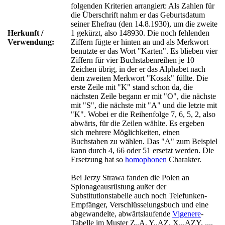
folgenden Kriterien arrangiert: Als Zahlen für
die Überschrift nahm er das Geburtsdatum
seiner Ehefrau (den 14.8.1930), um die zweite
Herkunft /
1 gekürzt, also 148930. Die noch fehlenden
Verwendung:
Ziffern fügte er hinten an und als Merkwort
benutzte er das Wort "Karten". Es blieben vier
Ziffern für vier Buchstabenreihen je 10
Zeichen übrig, in der er das Alphabet nach
dem zweiten Merkwort "Kosak" füllte. Die
erste Zeile mit "K" stand schon da, die
nächsten Zeile begann er mit "O", die nächste
mit "S", die nächste mit "A" und die letzte mit
"K". Wobei er die Reihenfolge 7, 6, 5, 2, also
abwärts, für die Zeilen wählte. Es ergeben
sich mehrere Möglichkeiten, einen
Buchstaben zu wählen. Das "A" zum Beispiel
kann durch 4, 66 oder 51 ersetzt werden. Die
Ersetzung hat so
homophonen
Charakter.
Bei Jerzy Strawa fanden die Polen an
Spionageausrüstung außer der
Substitutionstabelle auch noch Telefunken-
Empfänger, Verschlüsselungsbuch und eine
abgewandelte, abwärtslaufende
Vigenere
-
Tabelle im Muster Z..A, Y..AZ, X...AZY, ...,