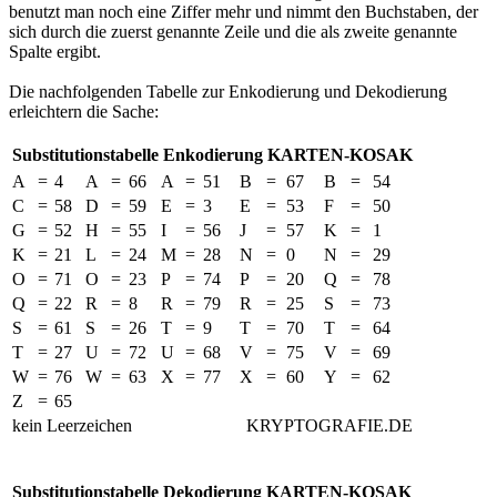
benutzt man noch eine Ziffer mehr und nimmt den Buchstaben, der
sich durch die zuerst genannte Zeile und die als zweite genannte
Spalte ergibt.
Die nachfolgenden Tabelle zur Enkodierung und Dekodierung
erleichtern die Sache:
Substitutionstabelle Enkodierung KARTEN-KOSAK
A
=
4
A
=
66
A
=
51
B
=
67
B
=
54
C
=
58
D
=
59
E
=
3
E
=
53
F
=
50
G
=
52
H
=
55
I
=
56
J
=
57
K
=
1
K
=
21
L
=
24
M
=
28
N
=
0
N
=
29
O
=
71
O
=
23
P
=
74
P
=
20
Q
=
78
Q
=
22
R
=
8
R
=
79
R
=
25
S
=
73
S
=
61
S
=
26
T
=
9
T
=
70
T
=
64
T
=
27
U
=
72
U
=
68
V
=
75
V
=
69
W
=
76
W
=
63
X
=
77
X
=
60
Y
=
62
Z
=
65
kein Leerzeichen
KRYPTOGRAFIE.DE
Substitutionstabelle Dekodierung KARTEN-KOSAK