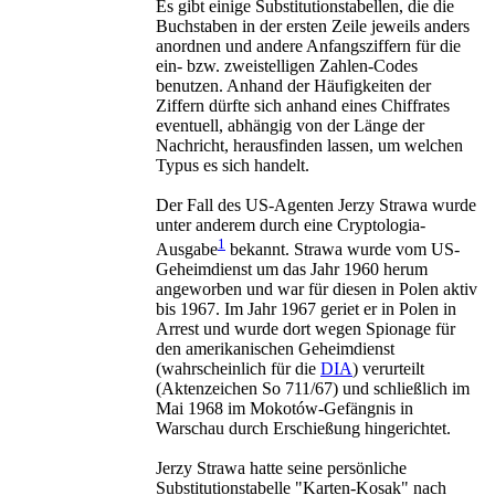
Es gibt einige Substitutionstabellen, die die
Buchstaben in der ersten Zeile jeweils anders
anordnen und andere Anfangsziffern für die
ein- bzw. zweistelligen Zahlen-Codes
benutzen. Anhand der Häufigkeiten der
Ziffern dürfte sich anhand eines Chiffrates
eventuell, abhängig von der Länge der
Nachricht, herausfinden lassen, um welchen
Typus es sich handelt.
Der Fall des US-Agenten Jerzy Strawa wurde
unter anderem durch eine Cryptologia-
1
Ausgabe
bekannt. Strawa wurde vom US-
Geheimdienst um das Jahr 1960 herum
angeworben und war für diesen in Polen aktiv
bis 1967. Im Jahr 1967 geriet er in Polen in
Arrest und wurde dort wegen Spionage für
den amerikanischen Geheimdienst
(wahrscheinlich für die
DIA
) verurteilt
(Aktenzeichen So 711/67) und schließlich im
Mai 1968 im Mokotów-Gefängnis in
Warschau durch Erschießung hingerichtet.
Jerzy Strawa hatte seine persönliche
Substitutionstabelle "Karten-Kosak" nach