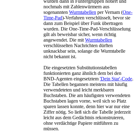
wurden dann in Fünfergruppen notiert und
nochmals mit Zahlenwürmern aus
sogenannten
Wurmtabellen
per Vernam (
One-
Time-Pad
)-Verfahren verschlüsselt, bevor sie
dann zum Beispiel über Funk übertragen
wurden. Die One-Time-Pad-Verschlüsselung
gilt als beweisbar sicher, wenn richtig
angewendet. Die mit
Wurmtabellen
verschlüsselten Nachrichten dürften
unknackbar sein, solange die Wurmtabelle
nicht bekannt ist.
Die eingesetzten Substitutionstabellen
funktionierten ganz ähnlich dem bei den
BND-Agenten eingesetztem
'Dein Star'-Code
.
Die Tabellen begannen meistens mit häufig
verwendeteten und leicht merkbaren
Buchstaben. Die am häufigsten verwendeten
Buchstaben lagen vorne, weil sich so Platz
sparen lassen konnte, denn hier war nur eine
Ziffer nötig. So ließ sich die Tabelle jederzeit
leicht aus dem Gedächtnis rekonstruieren,
ohne verdächtige Papiere mitführen zu
müssen.