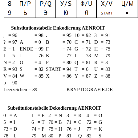
Substitutionstabelle Enkodierung AENROIT
,
=
96
-
=
98
.
=
95
10
=
92
3
=
91
?
=
97
A
=
0
B
=
70
C
=
71
D
=
73
E
=
1
ENDE
=
99
F
=
74
G
=
72
H
=
75
I
=
5
J
=
76
K
=
77
L
=
78
M
=
79
N
=
2
O
=
4
P
=
80
Q
=
81
R
=
3
R
=
93
S
=
82
START
=
94
T
=
6
U
=
83
V
=
84
W
=
85
X
=
86
Y
=
87
Z
=
88
b
=
90
Leerzeichen = 89
KRYPTOGRAFIE.DE
Substitutionstabelle Dekodierung AENROIT
0
=
A
1
=
E
2
=
N
3
=
R
4
=
O
5
=
I
6
=
T
70
=
B
71
=
C
72
=
G
73
=
D
74
=
F
75
=
H
76
=
J
77
=
K
78
=
L
79
=
M
80
=
P
81
=
Q
82
=
S