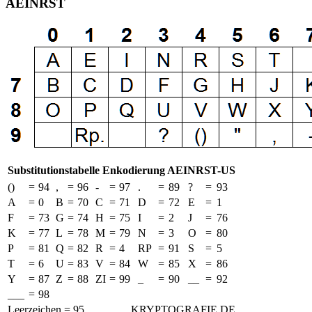
AEINRST
Substitutionstabelle Enkodierung AEINRST-US
()
=
94
,
=
96
-
=
97
.
=
89
?
=
93
A
=
0
B
=
70
C
=
71
D
=
72
E
=
1
F
=
73
G
=
74
H
=
75
I
=
2
J
=
76
K
=
77
L
=
78
M
=
79
N
=
3
O
=
80
P
=
81
Q
=
82
R
=
4
RP
=
91
S
=
5
T
=
6
U
=
83
V
=
84
W
=
85
X
=
86
Y
=
87
Z
=
88
ZI
=
99
_
=
90
__
=
92
___
=
98
Leerzeichen = 95
KRYPTOGRAFIE.DE