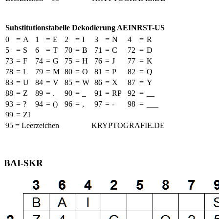
Substitutionstabelle Dekodierung AEINRST-US
0
=
A
1
=
E
2
=
I
3
=
N
4
=
R
5
=
S
6
=
T
70
=
B
71
=
C
72
=
D
73
=
F
74
=
G
75
=
H
76
=
J
77
=
K
78
=
L
79
=
M
80
=
O
81
=
P
82
=
Q
83
=
U
84
=
V
85
=
W
86
=
X
87
=
Y
88
=
Z
89
=
.
90
=
_
91
=
RP
92
=
__
93
=
?
94
=
()
96
=
,
97
=
-
98
=
___
99
=
ZI
95 = Leerzeichen
KRYPTOGRAFIE.DE
BAI-SKR