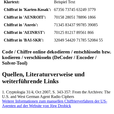
Klartext:
Beispiel Text
Chiffrat in 'Karten-Kosak':
67356 73745 63249 3779
Chiffrat in 'AENROIT':
70158 28051 78896 1866
Chiffrat in 'Anreis':
71345 83437 99785 39085
Chiffrat in 'AEINRST':
70125 81217 89561 866
Chiffrat in 'BAI-SKR':
32049 54420 71785 52084 55
Code / Chiffre online dekodieren / entschlüsseln bzw.
kodieren / verschlüsseln (DeCoder / Encoder /
Solver-Tool)
Quellen, Literaturverweise und
weiterführende Links
1. Cryptologia 31/4, Oct 2007, S. 343-357: From the Archives: The
U.S. and West German Agent Radio Ciphers
Weitere Informationen zum manuellen Chiffrierverfahren der US-
Agenten auf der Website von Jörg Drobick