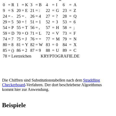
0
=
R
1
=
K
3
=
B
4
=
I
6
=
A
9
=
S
20
=
E
21
=
:
22
=
G
23
=
Z
24
=
-
25
=
.
26
=
4
27
=
?
28
=
Q
29
=
5
50
=
!
51
=
1
52
=
3
53
=
6
54
=
P
55
=
T
56
=
,
57
=
H
58
=
;
59
=
D
70
=
O
71
=
L
72
=
V
73
=
F
74
=
7
75
=
J
76
=
=
77
=
M
79
=
N
80
=
8
81
=
Y
82
=
W
83
=
0
84
=
X
85
=
()
86
=
2
87
=
9
88
=
U
89
=
C
78 = Leerzeichen
KRYPTOGRAFIE.DE
Die Chiffren sind Substitutionstabellen nach dem
Straddling
Checkerboard
-Verfahren. Der dort beschriebene Algorithmus
kommt hier zur Anwendung.
Beispiele