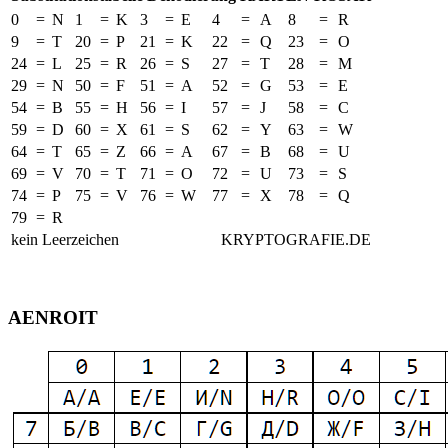
0
=
N
1
=
K
3
=
E
4
=
A
8
=
R
9
=
T
20
=
P
21
=
K
22
=
Q
23
=
O
24
=
L
25
=
R
26
=
S
27
=
T
28
=
M
29
=
N
50
=
F
51
=
A
52
=
G
53
=
E
54
=
B
55
=
H
56
=
I
57
=
J
58
=
C
59
=
D
60
=
X
61
=
S
62
=
Y
63
=
W
64
=
T
65
=
Z
66
=
A
67
=
B
68
=
U
69
=
V
70
=
T
71
=
O
72
=
U
73
=
S
74
=
P
75
=
V
76
=
W
77
=
X
78
=
Q
79
=
R
kein Leerzeichen
KRYPTOGRAFIE.DE
AENROIT