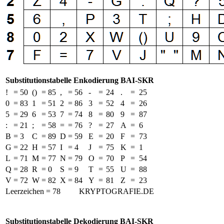
Substitutionstabelle Enkodierung BAI-SKR
!
=
50
()
=
85
,
=
56
-
=
24
.
=
25
0
=
83
1
=
51
2
=
86
3
=
52
4
=
26
5
=
29
6
=
53
7
=
74
8
=
80
9
=
87
:
=
21
;
=
58
=
=
76
?
=
27
A
=
6
B
=
3
C
=
89
D
=
59
E
=
20
F
=
73
G
=
22
H
=
57
I
=
4
J
=
75
K
=
1
L
=
71
M
=
77
N
=
79
O
=
70
P
=
54
Q
=
28
R
=
0
S
=
9
T
=
55
U
=
88
V
=
72
W
=
82
X
=
84
Y
=
81
Z
=
23
Leerzeichen = 78
KRYPTOGRAFIE.DE
Substitutionstabelle Dekodierung BAI-SKR