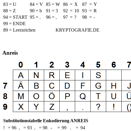
83
=
U
84
=
V
85
=
W
86
=
X
87
=
Y
88
=
Z
90
=
b
91
=
3
92
=
10
93
=
R
94
=
START
95
=
.
96
=
,
97
=
?
98
=
-
99
=
ENDE
89 = Leerzeichen
KRYPTOGRAFIE.DE
Anreis
Substitutionstabelle Enkodierung ANREIS
!
=
96
,
=
93
,
=
98
-
=
99
.
=
94