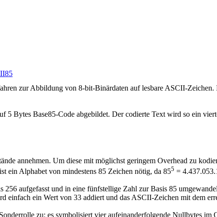
II85
fahren zur Abbildung von 8-bit-Binärdaten auf lesbare ASCII-Zeichen. 
f 5 Bytes Base85-Code abgebildet. Der codierte Text wird so ein vierte
ände annehmen. Um diese mit möglichst geringem Overhead zu kodier
5
ist ein Alphabet von mindestens 85 Zeichen nötig, da 85
= 4.437.053.1
is 256 aufgefasst und in eine fünfstellige Zahl zur Basis 85 umgewandel
rd einfach ein Wert von 33 addiert und das ASCII-Zeichen mit dem errec
onderrolle zu: es symbolisiert vier aufeinanderfolgende Nullbytes im Or