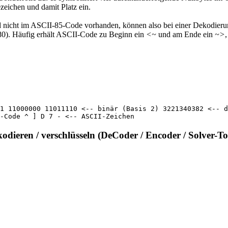
zeichen und damit Platz ein.
 nicht im ASCII-85-Code vorhanden, können also bei einer Dekodieru
80). Häufig erhält ASCII-Code zu Beginn ein
<~
und am Ende ein
~>
1 11000000 11011110 <-- binär (Basis 2) 3221340382 <-- d
-Code ^ ] D 7 - <-- ASCII-Zeichen
kodieren / verschlüsseln (DeCoder / Encoder / Solver-To