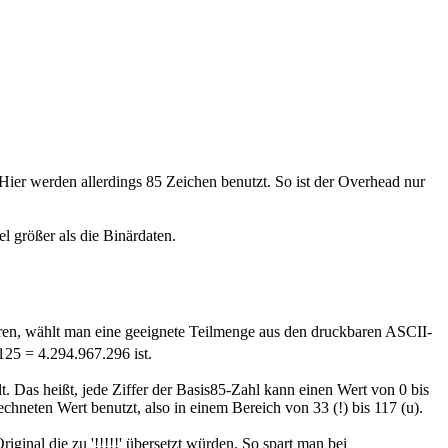
Hier werden allerdings 85 Zeichen benutzt. So ist der Overhead nur
l größer als die Binärdaten.
en, wählt man eine geeignete Teilmenge aus den druckbaren ASCII-
25 = 4.294.967.296 ist.
t. Das heißt, jede Ziffer der Basis85-Zahl kann einen Wert von 0 bis
hneten Wert benutzt, also in einem Bereich von 33 (!) bis 117 (u).
iginal die zu '!!!!!' übersetzt würden. So spart man bei