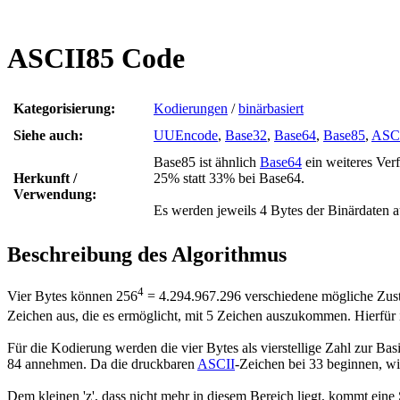
ASCII85 Code
Kategorisierung:
Kodierungen
/
binärbasiert
Siehe auch:
UUEncode
,
Base32
,
Base64
,
Base85
,
ASC
Base85 ist ähnlich
Base64
ein weiteres Ver
Herkunft /
25% statt 33% bei Base64.
Verwendung:
Es werden jeweils 4 Bytes der Binärdaten au
Beschreibung des Algorithmus
4
Vier Bytes können 256
= 4.294.967.296 verschiedene mögliche Zust
Zeichen aus, die es ermöglicht, mit 5 Zeichen auszukommen. Hierfür 
Für die Kodierung werden die vier Bytes als vierstellige Zahl zur Bas
84 annehmen. Da die druckbaren
ASCII
-Zeichen bei 33 beginnen, wi
Dem kleinen 'z', dass nicht mehr in diesem Bereich liegt, kommt eine S