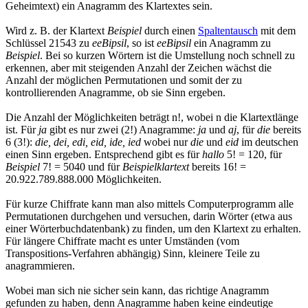
Geheimtext) ein Anagramm des Klartextes sein.
Wird z. B. der Klartext
Beispiel
durch einen
Spaltentausch
mit dem
Schlüssel 21543 zu
eeBipsil
, so ist
eeBipsil
ein Anagramm zu
Beispiel
. Bei so kurzen Wörtern ist die Umstellung noch schnell zu
erkennen, aber mit steigenden Anzahl der Zeichen wächst die
Anzahl der möglichen Permutationen und somit der zu
kontrollierenden Anagramme, ob sie Sinn ergeben.
Die Anzahl der Möglichkeiten beträgt n!, wobei n die Klartextlänge
ist. Für
ja
gibt es nur zwei (2!) Anagramme:
ja
und
aj
, für
die
bereits
6 (3!):
die, dei, edi, eid, ide, ied
wobei nur
die
und
eid
im deutschen
einen Sinn ergeben. Entsprechend gibt es für
hallo
5! = 120, für
Beispiel
7! = 5040 und für
Beispielklartext
bereits 16! =
20.922.789.888.000 Möglichkeiten.
Für kurze Chiffrate kann man also mittels Computerprogramm alle
Permutationen durchgehen und versuchen, darin Wörter (etwa aus
einer Wörterbuchdatenbank) zu finden, um den Klartext zu erhalten.
Für längere Chiffrate macht es unter Umständen (vom
Transpositions-Verfahren abhängig) Sinn, kleinere Teile zu
anagrammieren.
Wobei man sich nie sicher sein kann, das richtige Anagramm
gefunden zu haben, denn Anagramme haben keine eindeutige