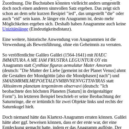
Zuordnung. Die Buchstaben könnten vielleicht anders umgestellt
doch noch einen anderen sinnvollen Satz ergeben. Das zeigt sich
schon an dem sehr kurzen Besipiel "ied", das umgestellt "die" oder
auch "eid" sein kann. Je länger ein Anagramm ist, desto mehr
Möglichkeiten ergeben sich. Deshalb haben Anagramme auch keine
Unizitätslänge
(Eindeutigkeitsdistanz).
Eine weitere, historische Anwendung von Anagrammen ist die
Verwendung als Beweisführung, ohne ein Geheimnis zu verraten.
So veröffentlichte Galileo Galilei (1564-1641) mit
HAEC
IMMATURA A ME IAM FRUSTRA LEGUNTUR OY
ein
Anagramm statt
Cynthiae figuras aemulatur Mater Amorum
(deutsch: "Die Mutter der Liebe [gemeint ist der Planet Venus] ahmt
die Gestalten der Mondgöttin [also die Mondphasen] nach") und
SMAISMRMILMEPOETALEVMIBVNENVGTTAVIRAS
statt
Altissimvm planetam tergeminvm observavi
(deutsch: "Ich
beobachtete den höchsten Planeten [Saturn] in dreigestaltiger
Form"). Im letzteren Beispiel beschrieb er seine Beobachtung der
Saturnringe, die er irrtümlich für zwei Objekte links und rechts der
Saturnkugel hielt.
Doch niemand hätte das Klartext-Anagramm erraten können. Galilei
hätte aber ggf. beweisen können, dass er der erste war, der eine
Entdeckung gemacht hatte, indem er das Anagramm auflöste. Der