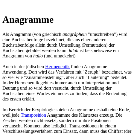
Anagramme
Als Anagramm (von griechisch
anagráphein
"umschreiben") wird
eine Buchstabenfolge bezeichnet, die aus einer anderen
Buchstabenfolge allein durch Umstellung (Permutation) der
Buchstaben gebildet werden kann.
laloh
ist beispielsweise ein
Anagramm von
hallo
(und umgekehrt).
Auch in der jüdischen
Hermeneutik
finden Anagramme
Anwendung. Dort wird das Verfahren mit "Zeruph" bezeichnet, was
so viel wie "Zusammenstellung", aber auch "Läuterung" bedeutet.
In der Hermeneutik geht es immer auch um Interpretation und
Deutung und so wird dort versucht, durch Umstellung der
Buchstaben eines Wortes ein neues zu finden, dass die Bedeutung
des ersten erklärt.
Im Bereich der Kryptologie spielen Anagramme deshalb eine Rolle,
weil jede
Transposition
Anagramme des Klartextes erzeugt. Die
Zeichen werden nicht ersetzt, sondern nur ihre Positionen
vertauscht. Kommen also lediglich Transpositionen in einem
Verschlüsselungsverfahren zum Einsatz, dann muss das Chiffrat (der