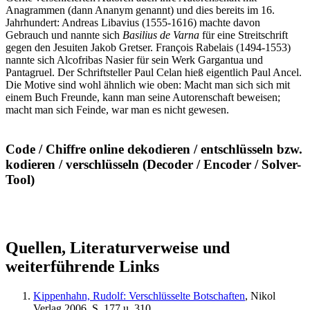
Anagrammen (dann Ananym genannt) und dies bereits im 16.
Jahrhundert: Andreas Libavius (1555-1616) machte davon
Gebrauch und nannte sich
Basilius de Varna
für eine Streitschrift
gegen den Jesuiten Jakob Gretser. François Rabelais (1494-1553)
nannte sich Alcofribas Nasier für sein Werk Gargantua und
Pantagruel. Der Schriftsteller Paul Celan hieß eigentlich Paul Ancel.
Die Motive sind wohl ähnlich wie oben: Macht man sich sich mit
einem Buch Freunde, kann man seine Autorenschaft beweisen;
macht man sich Feinde, war man es nicht gewesen.
Code / Chiffre online dekodieren / entschlüsseln bzw.
kodieren / verschlüsseln (Decoder / Encoder / Solver-
Tool)
Quellen, Literaturverweise und
weiterführende Links
Kippenhahn, Rudolf: Verschlüsselte Botschaften
, Nikol
Verlag 2006, S. 177 u. 310