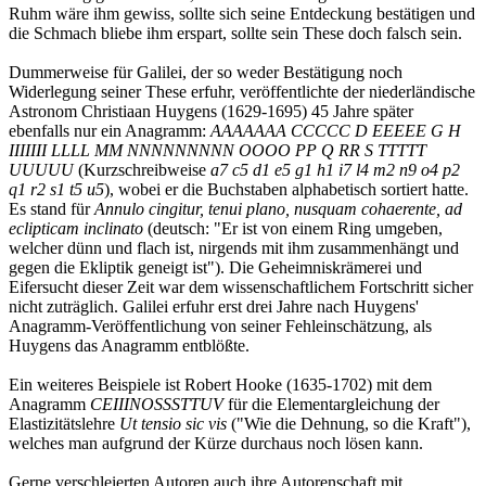
Ruhm wäre ihm gewiss, sollte sich seine Entdeckung bestätigen und
die Schmach bliebe ihm erspart, sollte sein These doch falsch sein.
Dummerweise für Galilei, der so weder Bestätigung noch
Widerlegung seiner These erfuhr, veröffentlichte der niederländische
Astronom Christiaan Huygens (1629-1695) 45 Jahre später
ebenfalls nur ein Anagramm:
AAAAAAA CCCCC D EEEEE G H
IIIIIII LLLL MM NNNNNNNNN OOOO PP Q RR S TTTTT
UUUUU
(Kurzschreibweise
a7 c5 d1 e5 g1 h1 i7 l4 m2 n9 o4 p2
q1 r2 s1 t5 u5
), wobei er die Buchstaben alphabetisch sortiert hatte.
Es stand für
Annulo cingitur, tenui plano, nusquam cohaerente, ad
eclipticam inclinato
(deutsch: "Er ist von einem Ring umgeben,
welcher dünn und flach ist, nirgends mit ihm zusammenhängt und
gegen die Ekliptik geneigt ist"). Die Geheimniskrämerei und
Eifersucht dieser Zeit war dem wissenschaftlichem Fortschritt sicher
nicht zuträglich. Galilei erfuhr erst drei Jahre nach Huygens'
Anagramm-Veröffentlichung von seiner Fehleinschätzung, als
Huygens das Anagramm entblößte.
Ein weiteres Beispiele ist Robert Hooke (1635-1702) mit dem
Anagramm
CEIIINOSSSTTUV
für die Elementargleichung der
Elastizitätslehre
Ut tensio sic vis
("Wie die Dehnung, so die Kraft"),
welches man aufgrund der Kürze durchaus noch lösen kann.
Gerne verschleierten Autoren auch ihre Autorenschaft mit