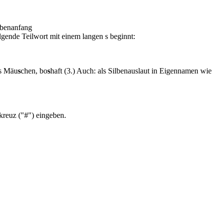
lbenanfang
lgende Teilwort mit einem langen s beginnt:
as Mäu
s
chen, bo
s
haft (3.) Auch: als Silbenauslaut in Eigennamen wie
kreuz ("#") eingeben.