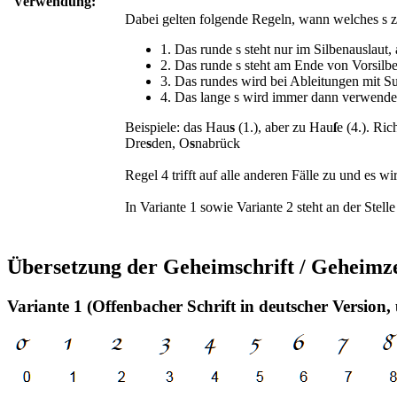
Verwendung:
Dabei gelten folgende Regeln, wann welches s z
1. Das runde s steht nur im Silbenauslaut
2. Das runde s steht am Ende von Vorsilbe
3. Das rundes wird bei Ableitungen mit Suff
4. Das lange s wird immer dann verwendet
Beispiele: das Hau
s
(1.), aber zu Hau
ſ
e (4.). Ric
Dre
s
den, O
s
nabrück
Regel 4 trifft auf alle anderen Fälle zu und es wi
In Variante 1 sowie Variante 2 steht an der Stel
Übersetzung der Geheimschrift / Geheimz
Variante 1 (Offenbacher Schrift in deutscher Version