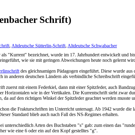
enbacher Schrift)
hrift
,
Altdeutsche Sütterlin-Schrift
,
Altdeutsche Schwabacher
ur als "Kurrent" bezeichnet, wurde im 17. Jahrhundert entwickelt und 
t eingeführt, wie sie mit geringen Abweichungen heute noch gelernt wir
erlinschrift
des gleichnamigen Pädagogen eingeführt. Diese wurde aus de
ch in anderen deutschen Ländern als verbindliche Schreibschrift eingefü
ift zuerst mit einem Federkiel, dann mit einer Spitzfeder, auch Bandzu
der Horizontalen wie in der Vertikalen. Die Kurrentschrift sieht zwar 
, da auf den richtigen Winkel der Spitzfeder geachtet werden musste und
hon die Frakturschriften im Unterricht untersagt. Ab 1942 wurde die la
Dieser Standard blieb auch nach Fall des NS-Regimes erhalten.
ei unterschiedlich Arten des Buchstaben "s" gab: zum einen das "runde
her wie eine 6 oder ein auf den Kopf gestelltes "g".