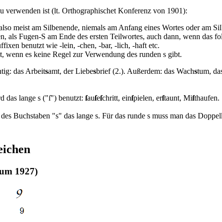
u verwenden ist (lt. Orthographischet Konferenz von 1901):
, also meist am Silbenende, niemals am Anfang eines Wortes oder am Si
n, als Fugen-S am Ende des ersten Teilwortes, auch dann, wenn das fo
ixen benutzt wie -lein, -chen, -bar, -lich, -haft etc.
, wenn es keine Regel zur Verwendung des runden s gibt.
htig: das Arbeit
s
amt, der Liebe
s
brief (2.). Außerdem: das Wach
s
tum, d
rd das lange s ("ſ") benutzt:
ſ
au
ſ
e
ſ
chritt, ein
ſ
pielen, er
ſ
taunt, Mi
ſ
thaufen.
le des Buchstaben "s" das lange s. Für das runde s muss man das Doppel
eichen
, um 1927)