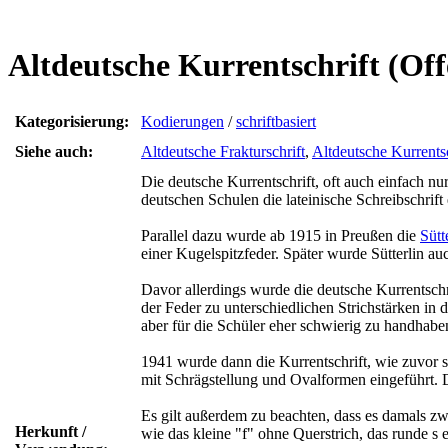
Altdeutsche Kurrentschrift (Off
Kategorisierung:
Kodierungen
/
schriftbasiert
Siehe auch:
Altdeutsche Frakturschrift
,
Altdeutsche Kurrentsc
Die deutsche Kurrentschrift, oft auch einfach n
deutschen Schulen die lateinische Schreibschrif
Parallel dazu wurde ab 1915 in Preußen die
Sütt
einer Kugelspitzfeder. Später wurde Sütterlin au
Davor allerdings wurde die deutsche Kurrentschr
der Feder zu unterschiedlichen Strichstärken in 
aber für die Schüler eher schwierig zu handhaben
1941 wurde dann die Kurrentschrift, wie zuvor sc
mit Schrägstellung und Ovalformen eingeführt. 
Es gilt außerdem zu beachten, dass es damals zw
Herkunft /
wie das kleine "f" ohne Querstrich, das runde s e