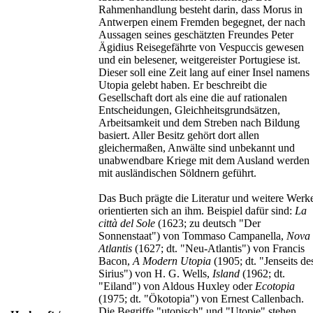
Rahmenhandlung besteht darin, dass Morus in
Antwerpen einem Fremden begegnet, der nach
Aussagen seines geschätzten Freundes Peter
Ägidius Reisegefährte von Vespuccis gewesen
und ein belesener, weitgereister Portugiese ist.
Dieser soll eine Zeit lang auf einer Insel namens
Utopia gelebt haben. Er beschreibt die
Gesellschaft dort als eine die auf rationalen
Entscheidungen, Gleichheitsgrundsätzen,
Arbeitsamkeit und dem Streben nach Bildung
basiert. Aller Besitz gehört dort allen
gleichermaßen, Anwälte sind unbekannt und
unabwendbare Kriege mit dem Ausland werden
mit ausländischen Söldnern geführt.
Das Buch prägte die Literatur und weitere Werk
orientierten sich an ihm. Beispiel dafür sind:
La
città del Sole
(1623; zu deutsch "Der
Sonnenstaat") von Tommaso Campanella,
Nova
Atlantis
(1627; dt. "Neu-Atlantis") von Francis
Bacon,
A Modern Utopia
(1905; dt. "Jenseits de
Sirius") von H. G. Wells,
Island
(1962; dt.
"Eiland") von Aldous Huxley oder
Ecotopia
(1975; dt. "Ökotopia") von Ernest Callenbach.
Die Begriffe "utopisch" und "Utopie" stehen