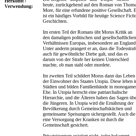
Herkunft /
heute, zurückgehend auf den Roman von Thom
Verwendung:
More, für eine erfundene positive Gesellschaft. 
ist ein häufiges Vorbild für heutige Science Ficti
Geschichten.
Im ersten Teil der Romans übt Morus Kritik an
den damaligen politischen und gesellschaftlichen
Verhältnissen Europas, insbesondere an England
Unter anderm prangert er an, dass die Todesstraf
auch für gewöhnliche Diebe galt, und das es
darum von der Strafe her keinen Unterschied
machte, ob man stahl oder mordete.
Im zweiten Teil schildert Morus dann das Leben
der Einwohner des Staates Utopia. Diese leben i
Städten und bilden Familienbände in monogame
Ehe. In Utopia herrscht eine patriarchalische
Hierarchie, und die Älteren haben das Sagen üb
die Jüngeren. In Utopia wird die Ernährung der
Bevölkerung durch Gemeinschaftsküchen und
gemeinsame Speisungen sichergestellt. Auch die
eine Versorgung der Kranken ist durch die
Gemeinschaft gesichert.
Privateigentum existiert nicht, jeder bekommt