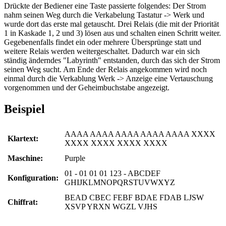
Drückte der Bediener eine Taste passierte folgendes: Der Strom
nahm seinen Weg durch die Verkabelung Tastatur -> Werk und
wurde dort das erste mal getauscht. Drei Relais (die mit der Priorität
1 in Kaskade 1, 2 und 3) lösen aus und schalten einen Schritt weiter.
Gegebenenfalls findet ein oder mehrere Übersprünge statt und
weitere Relais werden weitergeschaltet. Dadurch war ein sich
ständig änderndes "Labyrinth" entstanden, durch das sich der Strom
seinen Weg sucht. Am Ende der Relais angekommen wird noch
einmal durch die Verkablung Werk -> Anzeige eine Vertauschung
vorgenommen und der Geheimbuchstabe angezeigt.
Beispiel
AAAA AAAA AAAA AAAA AAAA XXXX
Klartext:
XXXX XXXX XXXX XXXX
Maschine:
Purple
01 - 01 01 01 123 - ABCDEF
Konfiguration:
GHIJKLMNOPQRSTUVWXYZ
BEAD CBEC FEBF BDAE FDAB LJSW
Chiffrat:
XSVP YRXN WGZL VJHS