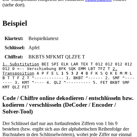
(siehe dort).
Beispiel
Klartext:
Beispielklartext
Schlüssel:
Apfel
Chiffrat:
BKBTS MFKMT QLZFE T
1. Substitution
BEI SPI ELK LAR TEX T 012 012 012 012
012 0 <-- Verschiebung BFK SQK EMM LBT TFZ T
2.
Transposition
A P F E L
1 5 3 2 4
B F K S Q K E M M L
B T T F Z T ^------------ 1. BKBT ^------ 2. SMF ^----
---- 3. KMT ^---- 4. QLZ ^---------- 5. FET BKBT SMF
KMT QLZ FET
Code / Chiffre online dekodieren / entschlüsseln bzw.
kodieren / verschlüsseln (DeCoder / Encoder /
Solver-Tool)
Der Schlüssel darf nur aus fortlaufenden Ziffern von 1 bis 9
bestehen (bzw. ergibt sich aus der alphabetischen Reihenfolge der
Buchstaben in den Schlüsselwörtern), wobei jede Ziffer nur einmal