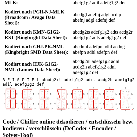
MLK:
abefg1g2 adil adefg1g2 def
Kodiert nach PGH-NJ-MLK
abcdjgl adefnj adgl acdjp
(Broadcom / Avago Data
abefnj adgl adefnj def
Sheet):
Kodiert nach KMN-G1G2-
abcdg2ts adefg1g2 adts acdg2r
RST (Kingbright Data Sheet):
abefg1g2 adts adefg1g2 def
Kodiert nach GHJ-PK-NML
abcdnhl adefpn adhl acdng
(Kingbright SMD Data Sheet):
abefpn adhl adefpn def
abcdg2nl adefg1g2 adnl
Kodiert nach HJK-G1G2-
acdg2h abefg1g2 adnl
NML (Lumex Data Sheet):
adefg1g2 def
B E I S P I E L abcdg2il adefg1g2 adil acdg2h abefg1g2
adil adefg1g2 def
Code / Chiffre online dekodieren / entschlüsseln bzw.
kodieren / verschlüsseln (DeCoder / Encoder /
Solver-Tool)